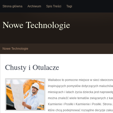
Strona główna
Archiwum
Spis Treści
Tagi
Nowe Technologie
Nowe Technologie
Chusty i Otulacze
Wallaboo to pomocne miejsce w sieci stworzone
inspirujących pomysłów dotyczących maluchów. 
miesiącach i latach życia dziecka jest naprawd
można znaleźć wiele tematów związanych z kar
Karmienie i Posiłki i Karmienie i Posiłki. Stro
które chcą podejmować rozsądne decyzje zakup