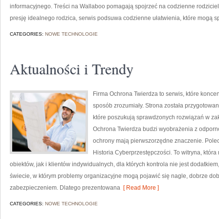
informacyjnego. Treści na Wallaboo pomagają spojrzeć na codzienne rodzicie
presję idealnego rodzica, serwis podsuwa codzienne ułatwienia, które mogą s
CATEGORIES:
NOWE TECHNOLOGIE
Aktualności i Trendy
Firma Ochrona Twierdza to serwis, które koncen
sposób zrozumiały. Strona została przygotowana
które poszukują sprawdzonych rozwiązań w za
Ochrona Twierdza budzi wyobrażenia z odpornoś
ochrony mają pierwszorzędne znaczenie. Pole
Historia Cyberprzestępczości. To witryna, któ
obiektów, jak i klientów indywidualnych, dla których kontrola nie jest dodatk
świecie, w którym problemy organizacyjne mogą pojawić się nagle, dobrze dob
zabezpieczeniem. Dlatego prezentowana
[ Read More ]
CATEGORIES:
NOWE TECHNOLOGIE