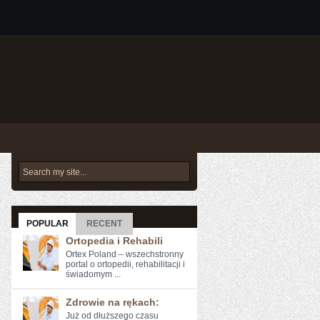
POPULAR
RECENT
Ortopedia i Rehabili
Ortex Poland – wszechstronny
portal o ortopedii, rehabilitacji i
świadomym ...
Zdrowie na rękach:
Już od dłuższego ⁣czasu