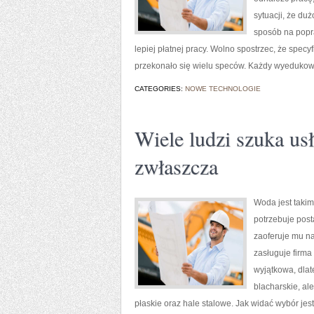
sytuacji, że du
sposób na popr
lepiej płatnej pracy. Wolno spostrzec, że specy
przekonało się wielu speców. Każdy wyedukowa
CATEGORIES:
NOWE TECHNOLOGIE
Wiele ludzi szuka usłu
zwłaszcza
Woda jest takim
potrzebuje post
zaoferuje mu na
zasługuje firma 
wyjątkowa, dlat
blacharskie, al
płaskie oraz hale stalowe. Jak widać wybór jes