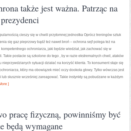
rona także jest ważna. Patrząc na
 prezydenci
ularnością cieszy się w chwili przytomnej jednostka Oprócz treningów sztuk
jenia się gaz pieprzowy bądź też nawet broń – ochrona sejf polega też na
kompetentnego ochroniarza, jaki będzie wiedział, jak zachować się w
li. Takie postacie są szkolone do tego , by w razie ekstremalnych chwil, ataków
tu nieprzywdzianych sytuacji działać na korzyść klienta. To konsument staje się
 ochroniarza, który ma obowiązek mieć oczy dookoła głowy. Tylko wówczas jest
ci lub słusznie wcześniej zareagować. Takie instynkty są pobudzane w każdym
ore ]
 pracę fizyczną, powinniśmy być
 że będą wymagane