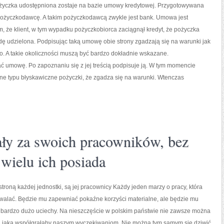
życzka udostępniona zostaje na bazie umowy kredytowej. Przygotowywana
 pożyczkodawcę. A takim pożyczkodawcą zwykle jest bank. Umowa jest
 że klient, w tym wypadku pożyczkobiorca zaciągnął kredyt, że pożyczka
ę udzielona. Podpisując taką umowę obie strony zgadzają się na warunki jak
. A takie okoliczności muszą być bardzo dokładnie wskazane.
ć umowę. Po zapoznaniu się z jej treścią podpisuje ją. W tym momencie
czne typu błyskawiczne pożyczki, że zgadza się na warunki. Wtenczas
ały za swoich pracowników, bez
 wielu ich posiada
troną każdej jednostki, są jej pracownicy Każdy jeden marzy o pracy, która
walać. Będzie mu zapewniać pokaźne korzyści materialne, ale będzie mu
a bardzo dużo uciechy. Na nieszczęście w polskim państwie nie zawsze można
, jaka współgrałaby naszym wyczekiwaniom. Nie można tym samym się dziwić