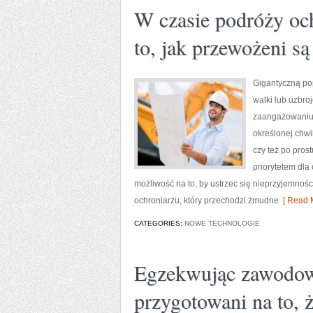
W czasie podróży och
to, jak przewożeni są
Gigantyczną pop
walki lub uzbro
zaangażowaniu 
określonej chwi
czy też po pros
priorytetem dla
możliwość na to, by ustrzec się nieprzyjemnoś
ochroniarzu, który przechodzi żmudne
[ Read M
CATEGORIES:
NOWE TECHNOLOGIE
Egzekwując zawodowo
przygotowani na to,