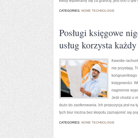
kiedy wybieramy się za granicę, jest ono o tyl
CATEGORIES:
NOWE TECHNOLOGIE
Posługi księgowe nig
usług korzysta każdy
Kwestie rachunk
nie przystają. 
kongruentnego 
księgowości. Wi
nagminnie wypo
Jeśli chodzi o 
dużo do zaoferowania. Ich propozycja jest na 
tych biur można bez kłopotu zaznajomić się popr
CATEGORIES:
NOWE TECHNOLOGIE