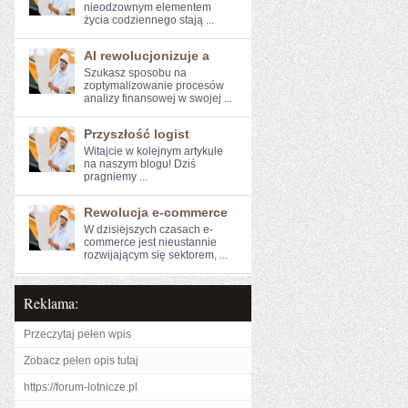
nieodzownym elementem
życia codziennego stają ...
AI rewolucjonizuje a
Szukasz sposobu na
zoptymalizowanie ⁤procesów
analizy finansowej w swojej ...
Przyszłość logist
Witajcie w kolejnym artykule⁣
na naszym blogu! Dziś
pragniemy⁤ ...
Rewolucja e-commerce
W dzisiejszych‌ czasach e-
commerce jest nieustannie
rozwijającym się ​sektorem, ...
Reklama:
Przeczytaj pełen wpis
Zobacz pełen opis tutaj
https://forum-lotnicze.pl