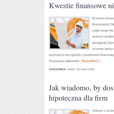
Kwestie finansowe ni
W nowoczesnych
finansowymi Od 
nagle psuje się
wolnych środkó
wyciągnąć pieni
uczynne będą c
wychodzi w ten sposób z problemów finansowyc
Przynależy jakkolwiek
[ Read More ]
CATEGORIES:
NOWE TECHNOLOGIE
Jak wiadomo, by dos
hipoteczna dla firm
Jednym z szcze