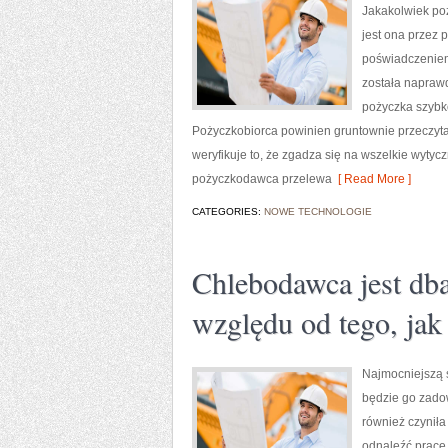
Jakakolwiek po
jest ona przez
poświadczeniem,
została naprawd
pożyczka szybko
Pożyczkobiorca powinien gruntownie przeczyta
weryfikuje to, że zgadza się na wszelkie wyty
pożyczkodawca przelewa
[ Read More ]
CATEGORIES:
NOWE TECHNOLOGIE
Chlebodawca jest db
względu od tego, jak
Najmocniejszą s
będzie go zado
również czynił
odnaleźć pracę