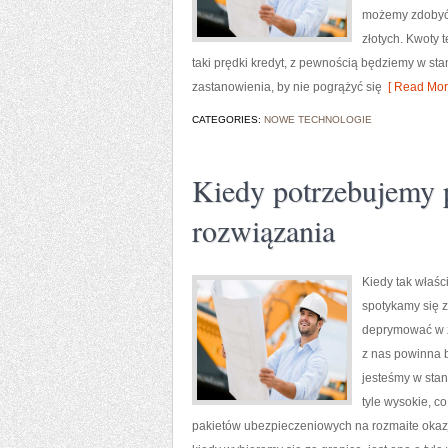
możemy zdobyć j
złotych. Kwoty 
taki prędki kredyt, z pewnością będziemy w sta
zastanowienia, by nie pogrążyć się
[ Read Mor
CATEGORIES:
NOWE TECHNOLOGIE
Kiedy potrzebujemy p
rozwiązania
Kiedy tak właś
spotykamy się z
deprymować w z
z nas powinna 
jesteśmy w stan
tyle wysokie, 
pakietów ubezpieczeniowych na rozmaite okaz