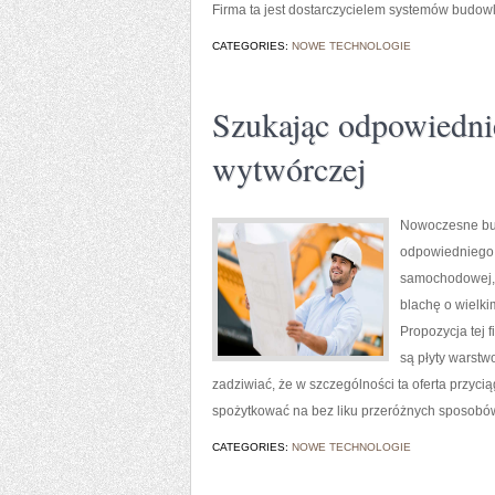
Firma ta jest dostarczycielem systemów budow
CATEGORIES:
NOWE TECHNOLOGIE
Szukając odpowiedni
wytwórczej
Nowoczesne bud
odpowiedniego m
samochodowej, n
blachę o wielki
Propozycja tej 
są płyty warstw
zadziwiać, że w szczególności ta oferta przycią
spożytkować na bez liku przeróżnych sposobów
CATEGORIES:
NOWE TECHNOLOGIE