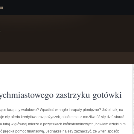
gi
e
tychmiastowego zastrzyku gotówki
ce tarapaty walutowe? Wpadłeś w nagłe tarapaty pieniężne? Jeżeli tak, na
je cię oferta kredytów oraz pożyczek, o które masz możliwość się dziś starać.
a tutaj w głównej mierze o pożyczkach krótkoterminowych, bowiem dzięki nim
 prędką pomoc finansową. Jednakże należy zaznaczyć, że w ten sposób