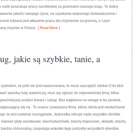
żo osób poszukuje pracy zarobkowej za granicami naszego kraju. To dobry
awienie jakości swojego życia, na uzyskanie większego doświadczenia i
ficznie lubiana jest aktualnie praca dla inżynierów za granicą, o czym
ny inżynier w Polsce,
[ Read More ]
g, jakie są szybkie, tanie, a
 żywiołem, że jeśli nie jest nadzorowana, to może wyrządzić istotne O ile ktoś
awić wysoką halę wytwórczą, musi się zgłosić do odpowiedniej firmy, która
jważniejszej postaci towary i usługi. Bez wątpienia na uwagę w tej sprawie,
ogłaszająca się na . To znana i poważana firma, której oferta jest niesłychanie
ego że jest szalenie rozciągnięta. Jednostka oferuje nade wszystko obróbki
e również płyty warstwowe, blachodachówki, blachy trapezowe, sklepiki, blachy
t bardzo różnorodny, zaspokaja wskutek tego potrzeby wszystkich klientów.