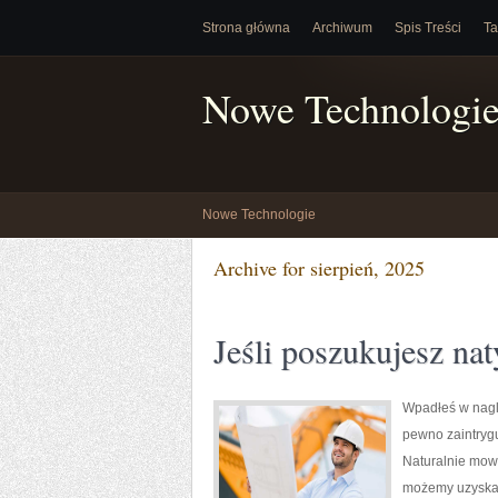
Strona główna
Archiwum
Spis Treści
Ta
Nowe Technologi
Nowe Technologie
Archive for sierpień, 2025
Jeśli poszukujesz na
Wpadłeś w naglą
pewno zaintrygu
Naturalnie mow
możemy uzyskać