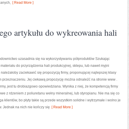
lanych,
[ Read More ]
ego artykułu do wykreowania hali
ownictwo uzasadnia się na wykorzystywaniu półproduktów Szukając
ateriału do przyrządzenia hali produkcyjnej, sklepu, lub nawet myjni
ależałoby zaciekawić się propozycją firmy, proponującej najlepszej klasy
m przeznaczeniu. Jej ciekawą propozycję można odnaleźć na stronie www .
firmy, jest tu drobiazgowo opowiedziana. Wynika z niej, że kompetencją firmy
owe z rdzeniem z poliuretanu wełny mineralnej, lub styropianu. Nie ma się co
ga klientów, bo płyty takie są przede wszystkim solidne i wytrzymałe i wolno je
. Jednak na nich nie kończy się
[ Read More ]