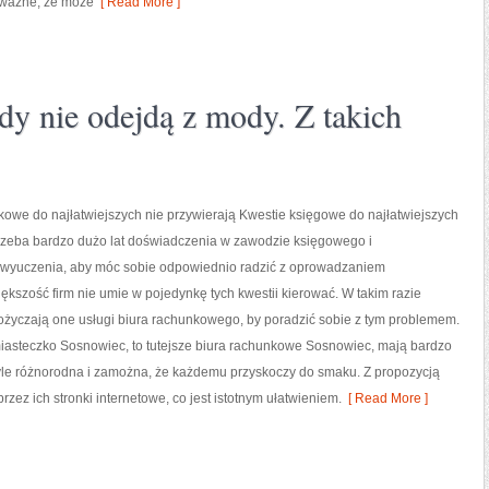
e ważne, że może
[ Read More ]
dy nie odejdą z mody. Z takich
owe do najłatwiejszych nie przywierają Kwestie księgowe do najłatwiejszych
Trzeba bardzo dużo lat doświadczenia w zawodzie księgowego i
wyuczenia, aby móc sobie odpowiednio radzić z oprowadzaniem
ększość firm nie umie w pojedynkę tych kwestii kierować. W takim razie
życzają one usługi biura rachunkowego, by poradzić sobie z tym problemem.
miasteczko Sosnowiec, to tutejsze biura rachunkowe Sosnowiec, mają bardzo
tyle różnorodna i zamożna, że każdemu przyskoczy do smaku. Z propozycją
zez ich stronki internetowe, co jest istotnym ułatwieniem.
[ Read More ]