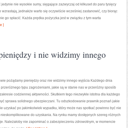
edynie nie wysokie sumy, sięgające zazwyczaj od kilkuset do paru tysięcy
te wzrastają, jednakże warto się oczywiście wcześniej zastanowić, czy biorąc
nie go spłacić. Każda prędka pożyczka jest w związku z tym warta
e ]
ieniędzy i nie widzimy innego
ciwie pożądamy pieniędzy oraz nie widzimy innego wyjścia Każdego dnia
 przeróżnego typu zagrożeniami, jakie są w stanie nas w przeróżny sposób
akresie codziennej aktywności. Skutkiem tego niezwykle istotna dla każdego
być sprawa solidnego ubezpieczani. Tu odszkodowanie prawnik poznań jakie
ie uzyskać po jakimkolwiek wypadku, który może nas spotkać powinno być nie
co nieskomplikowane do uzyskania. Na rynku mamy dostępnych szereg różnych
je. Należałoby nie zapominać o zabezpieczeniu zdrowotnym, w momencie