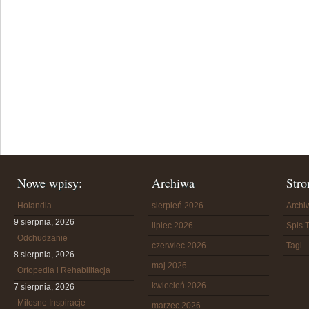
Nowe wpisy:
Archiwa
Stro
Holandia
sierpień 2026
Arch
9 sierpnia, 2026
lipiec 2026
Spis T
Odchudzanie
czerwiec 2026
Tagi
8 sierpnia, 2026
maj 2026
Ortopedia i Rehabilitacja
kwiecień 2026
7 sierpnia, 2026
Miłosne Inspiracje
marzec 2026