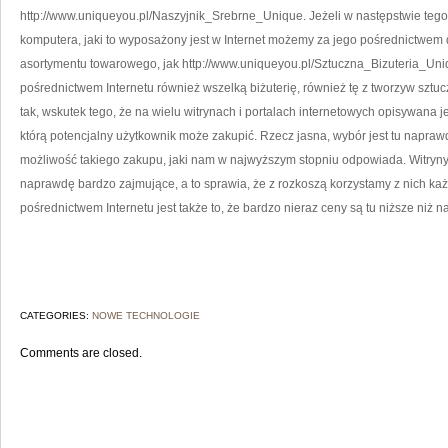
http://www.uniqueyou.pl/Naszyjnik_Srebrne_Unique. Jeżeli w następstwie teg
komputera, jaki to wyposażony jest w Internet możemy za jego pośrednictwe
asortymentu towarowego, jak http://www.uniqueyou.pl/Sztuczna_Bizuteria_Uni
pośrednictwem Internetu również wszelką biżuterię, również tę z tworzyw sztucz
tak, wskutek tego, że na wielu witrynach i portalach internetowych opisywana j
którą potencjalny użytkownik może zakupić. Rzecz jasna, wybór jest tu naprawd
możliwość takiego zakupu, jaki nam w najwyższym stopniu odpowiada. Witryny, 
naprawdę bardzo zajmujące, a to sprawia, że z rozkoszą korzystamy z nich każd
pośrednictwem Internetu jest także to, że bardzo nieraz ceny są tu niższe niż 
CATEGORIES:
NOWE TECHNOLOGIE
Comments are closed.