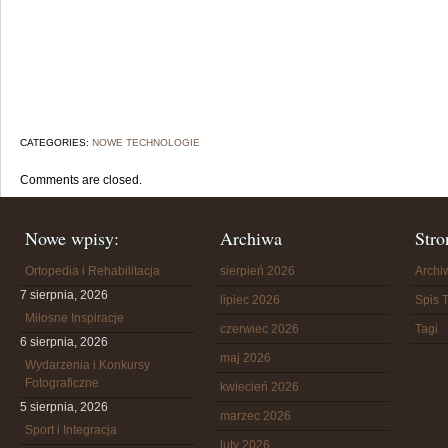
CATEGORIES:
NOWE TECHNOLOGIE
Comments are closed.
Nowe wpisy:
Archiwa
Stro
Ortopedia i Rehabilitacja
sierpień 2026
Arch
7 sierpnia, 2026
lipiec 2026
Spis T
Miłosne Inspiracje
czerwiec 2026
Tagi
6 sierpnia, 2026
maj 2026
Wydarzenia i Konkursy
Fotograficzne
kwiecień 2026
5 sierpnia, 2026
marzec 2026
Sport i Integracja
luty 2026