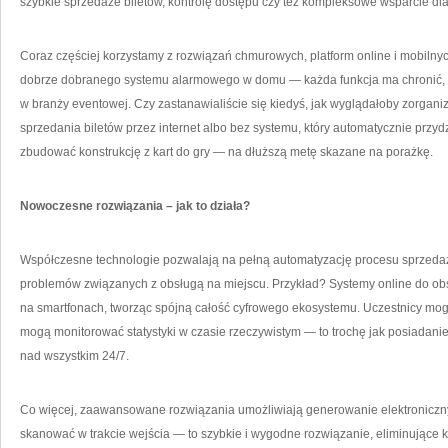
szybkie sprzedaże biletów, kontrolę dostępu czy też kompleksowe wsparcie dla
Coraz częściej korzystamy z rozwiązań chmurowych, platform online i mobilnych
dobrze dobranego systemu alarmowego w domu — każda funkcja ma chronić, us
w branży eventowej. Czy zastanawialiście się kiedyś, jak wyglądałoby zorgan
sprzedania biletów przez internet albo bez systemu, który automatycznie przyd
zbudować konstrukcję z kart do gry — na dłuższą metę skazane na porażkę.
Nowoczesne rozwiązania – jak to działa?
Współczesne technologie pozwalają na pełną automatyzację procesu sprzedaży 
problemów związanych z obsługą na miejscu. Przykład? Systemy online do obs
na smartfonach, tworząc spójną całość cyfrowego ekosystemu. Uczestnicy mogą 
mogą monitorować statystyki w czasie rzeczywistym — to trochę jak posiadanie
nad wszystkim 24/7.
Co więcej, zaawansowane rozwiązania umożliwiają generowanie elektroniczny
skanować w trakcie wejścia — to szybkie i wygodne rozwiązanie, eliminujące ko