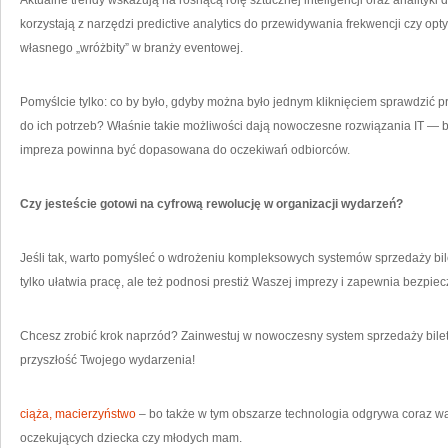
Aktualne trendy wskazują na rosnącą rolę sztucznej inteligencji oraz analityki 
korzystają z narzędzi predictive analytics do przewidywania frekwencji czy opty
własnego „wróżbity” w branży eventowej.
Pomyślcie tylko: co by było, gdyby można było jednym kliknięciem sprawdzić p
do ich potrzeb? Właśnie takie możliwości dają nowoczesne rozwiązania IT —
impreza powinna być dopasowana do oczekiwań odbiorców.
Czy jesteście gotowi na cyfrową rewolucję w organizacji wydarzeń?
Jeśli tak, warto pomyśleć o wdrożeniu kompleksowych systemów sprzedaży bile
tylko ułatwia pracę, ale też podnosi prestiż Waszej imprezy i zapewnia bezpie
Chcesz zrobić krok naprzód? Zainwestuj w nowoczesny system sprzedaży bilet
przyszłość Twojego wydarzenia!
ciąża, macierzyństwo
– bo także w tym obszarze technologia odgrywa coraz wa
oczekujących dziecka czy młodych mam.