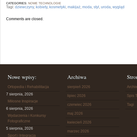
CATEGORIES:
NOWE TECHNOLOGIE
Tagi:
dziewczyny
,
kobiety
,
kosmetyki
,
makijaż
,
moda
,
styl
,
uroda
,
wygląd
Comments are closed.
Nowe wpisy:
Archiwa
Stro
Ortopedia i Rehabilitacja
sierpień 2026
Arch
7 sierpnia, 2026
lipiec 2026
Spis T
Miłosne Inspiracje
czerwiec 2026
Tagi
6 sierpnia, 2026
maj 2026
Wydarzenia i Konkursy
Fotograficzne
kwiecień 2026
5 sierpnia, 2026
marzec 2026
Sport i Integracja