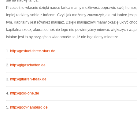
się na naukę tańca.
Przecież to właśnie dzięki nauce tańca mamy możliwość poprawić swój humor, 
lepiej radzimy sobie z tańcem. Czyli jak możemy zauważyć, akurat taniec jest 
tym. Kapitalny jest również makijaż. Dzięki makijażowi mamy okazję ukryć cho
kapitalna rzecz, akurat odnośnie tego nie powinnyśmy miewać większych wątpl
istotne jest to by przyjąć do wiadomości to, iż nie będziemy młodsze.
1.
http://gestuet-three-stars.de
2.
http://gigaschatten.de
3.
http://gitarren-freak.de
4.
http://gold-one.de
5.
http://goot-hamburg.de