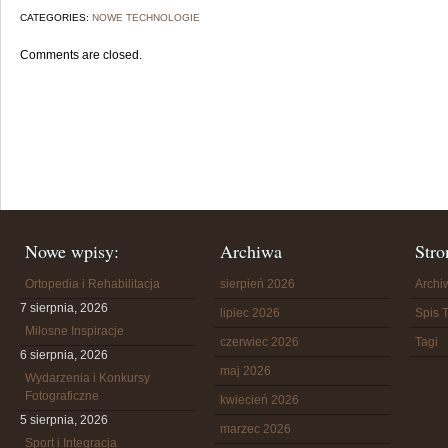
CATEGORIES:
NOWE TECHNOLOGIE
Comments are closed.
Nowe wpisy:
Archiwa
Stro
Ortopedia i Rehabilitacja
sierpień 2026
Arch
7 sierpnia, 2026
lipiec 2026
Spis T
Miłosne Inspiracje
czerwiec 2026
Tagi
6 sierpnia, 2026
maj 2026
Wydarzenia i Konkursy
Fotograficzne
kwiecień 2026
5 sierpnia, 2026
marzec 2026
Sport i Integracja