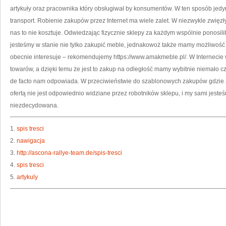
artykuły oraz pracownika który obsługiwał by konsumentów. W ten sposób jed
transport. Robienie zakupów przez Internet ma wiele zalet. W niezwykle zwięzł
nas to nie kosztuje. Odwiedzając fizycznie sklepy za każdym wspólnie ponosil
jesteśmy w stanie nie tylko zakupić meble, jednakowoż także mamy możliwość w
obecnie interesuje – rekomendujemy https://www.amakmeble.pl/. W Internecie
towarów, a dzięki temu że jest to zakup na odległość mamy wybitnie niemało c
de facto nam odpowiada. W przeciwieństwie do szablonowych zakupów gdzie z
ofertą nie jest odpowiednio widziane przez robotników sklepu, i my sami jesteś
niezdecydowana.
1.
spis tresci
2.
nawigacja
3.
http://ascona-rallye-team.de/spis-tresci
4.
spis tresci
5.
artykuly