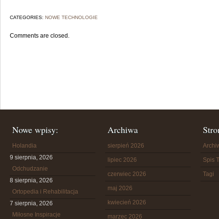
CATEGORIES:
NOWE TECHNOLOGIE
Comments are closed.
Nowe wpisy:
Archiwa
Stro
Holandia
sierpień 2026
Arch
9 sierpnia, 2026
lipiec 2026
Spis T
Odchudzanie
czerwiec 2026
Tagi
8 sierpnia, 2026
maj 2026
Ortopedia i Rehabilitacja
kwiecień 2026
7 sierpnia, 2026
Miłosne Inspiracje
marzec 2026