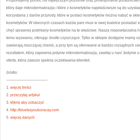
Proponujemy pomoc na najwyższym poziomie oraz profesjonalne poradnictwo p
który daje mikrodermabrazja i które z kosmetyków najwłaściwsze są do uzyska
korzystania z darów przyrody, które w postaci kosmetyków można nabyć w skle
kosmetyków. W obecnych czasach każda pani musi w swej toaletce posiadać ek
chęć sprawnej podmiany kosmetyków na te właściwe. Nasza niepowtarzalna 
temu wyzwaniu, oferując środki czyszczące. Tylko w sklepie dostępne mamy od 
zawierają niszczącej chemii, a przy tym są oferowane w bardzo rozsądnych ce
rezultatem, który zapewnia jedynie mikrodermabrazja, zawitaj u nas! Jedynie 
oferta, która zawsze spełnia oczekiwania klienteli.
źródło:
———————————
1.
więcej treści
2.
przeczytaj artykuł
3.
kliknij aby zobaczyć
4.
http://bluebayouboracay.com
5.
więcej danych