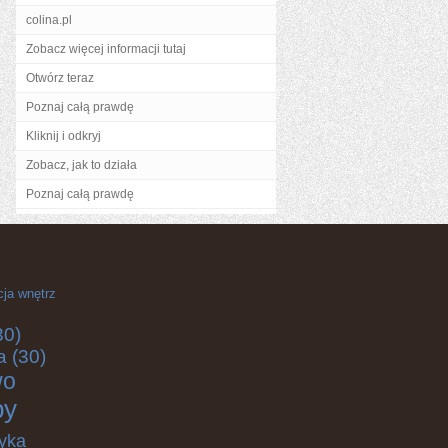
colina.pl
Zobacz więcej informacji tutaj
Otwórz teraz
Poznaj całą prawdę
Kliknij i odkryj
Zobacz, jak to działa
Poznaj całą prawdę
cja wnętrz
30)
a
(30)
wo
by
yka