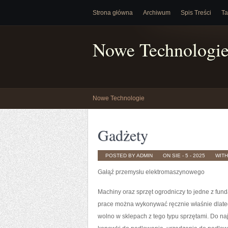
Strona główna
Archiwum
Spis Treści
Ta
Nowe Technologi
Nowe Technologie
Gadżety
POSTED BY ADMIN
ON SIE - 5 - 2025
WIT
Gałąź przemysłu elektromaszynowego
Machiny oraz sprzęt ogrodniczy to jedne z fun
prace można wykonywać ręcznie właśnie dlate
wolno w sklepach z tego typu sprzętami. Do naj