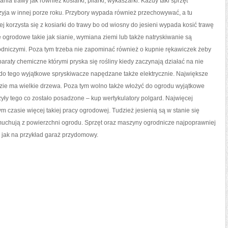
a trawy jak również kosiarki, pilarki, wykaszarki. Każdy taki sprzęt
rzyja w innej porze roku. Przybory wypada również przechowywać, a tu
 korzysta się z kosiarki do trawy bo od wiosny do jesieni wypada kosić trawę
 ogrodowe takie jak sianie, wymiana ziemi lub także natryskiwanie są
grodniczymi. Poza tym trzeba nie zapominać również o kupnie rękawiczek żeby
paraty chemiczne którymi pryska się rośliny kiedy zaczynają działać na nie
 do tego wyjątkowe spryskiwacze napędzane także elektrycznie. Największe
dzie ma wielkie drzewa. Poza tym wolno także włożyć do ogrodu wyjątkowe
czyły tego co zostało posadzone – kup wertykulatory polgard. Najwięcej
m czasie więcej takiej pracy ogrodowej. Tudzież jesienią są w stanie się
dmuchują z powierzchni ogrodu. Sprzęt oraz maszyny ogrodnicze najpoprawniej
jak na przykład garaż przydomowy.