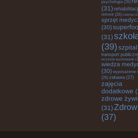
re
psychologia
(26)
(31)
rehabilitac
remont
(26)
rodzina
(2
sprzęt medyc
superfo
(30)
szkoł
(31)
(39)
szpital
transport publiczn
wczesne wychowanie
(2
wiedza medy
(30)
wyposażenie 
zabawa
(27)
(26)
zajęcia
dodatkowe
(
zdrowe żywi
Zdrow
(31)
(37)