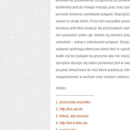
konewki do podlewania, urządzenia do podlewani
dobierany jest do innego rodzaju prac oraz sp
pomoże domena zamiatarki polgard. Najczęściej
nawet co drugi dzień. Poza tym wszystkie prace
prostsze jeśli ktoś posłuży się przyrządami o
nie uszkodzić sobie rąk. Istotne są również pre
szkodniki – zobacz odśnieżarki polgard. Służą
zadanie spełniają wtenczas kiedy ktoś w ogro
siatki czy też pułapki na gryzonie aby nie nisz
sprzętów stosuje się latem ponieważ jest w owy
przydać dmuchawy do liści które prędzej je z
magazynować w suchym oraz ciepłym miejscu, 
źródło:
———————————
1.
przeczytaj wszystko
2.
http://les-ad.de
3.
kliknij, aby poznać
4.
http://let-it-bike.de