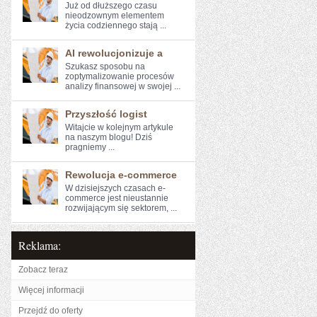
Już od dłuższego ⁣czasu
nieodzownym elementem
życia codziennego stają ...
AI rewolucjonizuje a
Szukasz sposobu na
zoptymalizowanie ⁤procesów
analizy finansowej w swojej ...
Przyszłość logist
Witajcie w kolejnym artykule⁣
na naszym blogu! Dziś
pragniemy⁤ ...
Rewolucja e-commerce
W dzisiejszych‌ czasach e-
commerce jest nieustannie
rozwijającym się ​sektorem, ...
Reklama:
Zobacz teraz
Więcej informacji
Przejdź do oferty