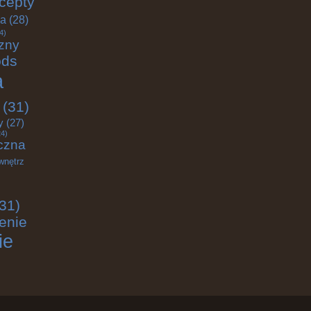
cepty
ja
(28)
4)
zny
ods
a
(31)
y
(27)
4)
czna
wnętrz
31)
enie
ie