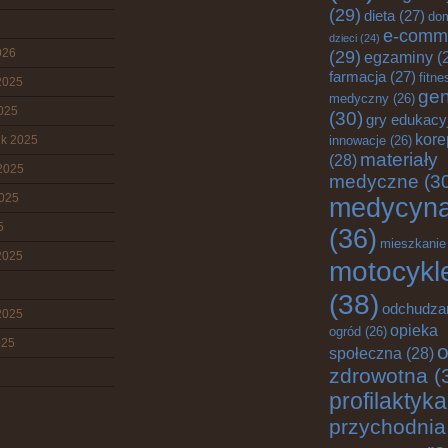
(29)
dieta
(27)
do
e-comm
dzieci
(24)
026
(29)
egzaminy
(
farmacja
(27)
fitne
2025
gen
medyczny
(26)
2025
(30)
gry edukacy
kore
ik 2025
innowacje
(26)
materiały
(28)
2025
medyczne
(3
2025
medycyn
5
(36)
mieszkanie
2025
motocykl
(38)
odchudza
2025
opieka
ogród
(26)
025
o
społeczna
(28)
zdrowotna
(
profilaktyka
przychodnia