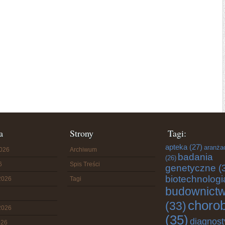
a
Strony
Tagi:
apteka
(27)
aranża
2026
Archiwum
badania
(26)
6
Spis Treści
genetyczne
(
biotechnologi
2026
Tagi
budownict
choro
(33)
2026
(35)
diagnost
026