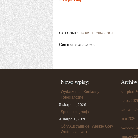
5.
wejdź tutaj
CATEGORIES:
NOWE TECHNOLOGIE
Comments are closed.
Nowe wpisy:
Archiw
Wydarzenia i Konkursy
sierpień 
Fotograficzne
lipiec 202
5 sierpnia, 2026
czerwiec 
Sport i Integracja
maj 2026
4 sierpnia, 2026
Góry Australijskie (Wielkie Góry
kwiecień 
Wododziałowe)
marzec 2