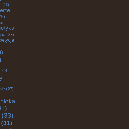
m
(26)
erce
28)
ss
etyka
jne
(27)
petycje
0)
a
(26)
e
nie
(27)
pieka
31)
(33)
(31)