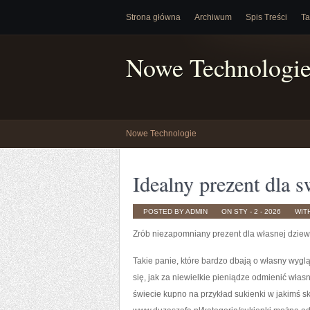
Strona główna
Archiwum
Spis Treści
Ta
Nowe Technologi
Nowe Technologie
Idealny prezent dla 
POSTED BY ADMIN
ON STY - 2 - 2026
WIT
Zrób niezapomniany prezent dla własnej dziew
Takie panie, które bardzo dbają o własny wyg
się, jak za niewielkie pieniądze odmienić wła
świecie kupno na przykład sukienki w jakimś 