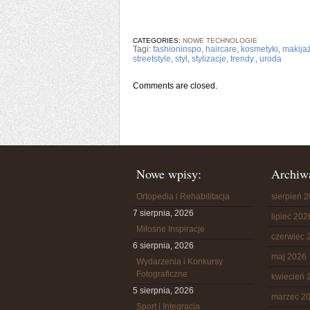
CATEGORIES:
NOWE TECHNOLOGIE
Tagi:
fashioninspo
,
haircare
,
kosmetyki
,
makija
streetstyle
,
styl
,
stylizacje
,
trendy.
,
uroda
Comments are closed.
Nowe wpisy:
Archiw
Ortopedia i Rehabilitacja
sierpień 
7 sierpnia, 2026
lipiec 202
Miłosne Inspiracje
czerwiec 
6 sierpnia, 2026
maj 2026
Wydarzenia i Konkursy
Fotograficzne
kwiecień 
5 sierpnia, 2026
marzec 2
Sport i Integracja