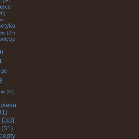
m
(26)
erce
28)
ss
etyka
jne
(27)
petycje
0)
a
(26)
e
nie
(27)
pieka
31)
(33)
(31)
cepty