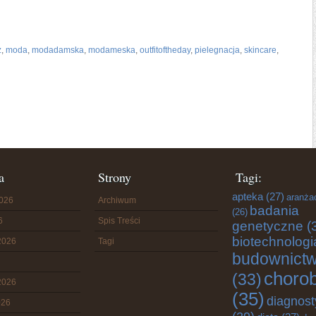
ż
,
moda
,
modadamska
,
modameska
,
outfitoftheday
,
pielegnacja
,
skincare
,
a
Strony
Tagi:
apteka
(27)
aranża
2026
Archiwum
badania
(26)
6
Spis Treści
genetyczne
(
biotechnologi
2026
Tagi
budownict
choro
(33)
2026
(35)
diagnost
026