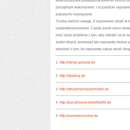
www.duzaszafa.pl/kategoria/sukienki można odn
porządnym wykonaniem. I oczywiście naprawdę 
popularne rozwiązanie.
Trzeba zwrócić uwagę, iż kupowanie ubrań w mi
usatysfakcjonowania. Często panie nieco obawi
mieć duże problemy z tym, aby natrafić na te su
żaden kłopot, ponieważ tak naprawdę można p
wiedzieć o tym, bo naprawdę zakup ubrań drogą
1.
http://stevia-gesund.de
2.
http://stopting.de
3.
http://struckmannautomobile.de
4.
http://sus-phoenix-bielefeld09.de
5.
http://svniederorschel.de