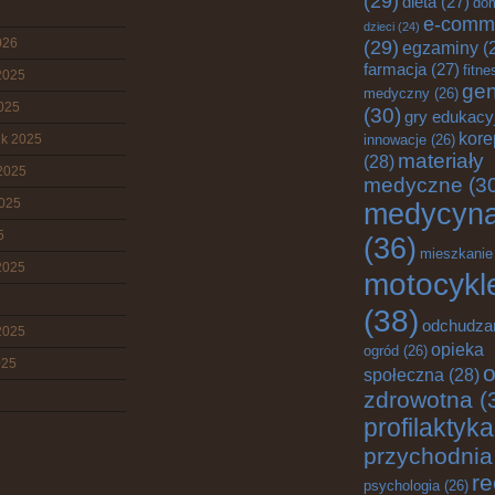
(29)
dieta
(27)
do
e-comm
dzieci
(24)
026
(29)
egzaminy
(
farmacja
(27)
fitne
2025
gen
medyczny
(26)
2025
(30)
gry edukacy
kore
ik 2025
innowacje
(26)
materiały
(28)
2025
medyczne
(3
2025
medycyn
5
(36)
mieszkanie
2025
motocykl
(38)
odchudza
2025
opieka
ogród
(26)
025
o
społeczna
(28)
zdrowotna
(
profilaktyka
przychodnia
re
psychologia
(26)