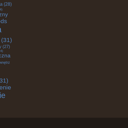
ja
(28)
4)
zny
ods
a
(31)
y
(27)
4)
czna
wnętrz
31)
enie
ie