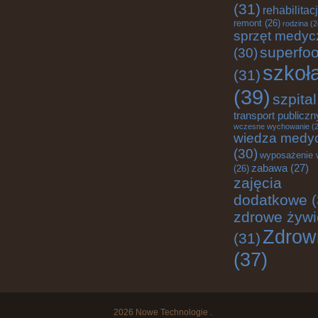
(31)
rehabilitac
remont
(26)
rodzina
(2
sprzęt medyc
superfo
(30)
szkoł
(31)
(39)
szpital
transport publiczn
wczesne wychowanie
(2
wiedza medy
(30)
wyposażenie 
zabawa
(27)
(26)
zajęcia
dodatkowe
(
zdrowe żywi
Zdrow
(31)
(37)
2026
Nowe Technologie
.