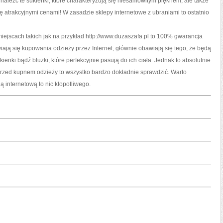
aleźć te sukienki, które charakteryzują się niesamowitym pięknem, ale także
atrakcyjnymi cenami! W zasadzie sklepy internetowe z ubraniami to ostatnio
ejscach takich jak na przykład http://www.duzaszafa.pl to 100% gwarancja
ają się kupowania odzieży przez Internet, głównie obawiają się tego, że będą
kienki bądź bluzki, które perfekcyjnie pasują do ich ciała. Jednak to absolutnie
rzed kupnem odzieży to wszystko bardzo dokładnie sprawdzić. Warto
 internetową to nic kłopotliwego.