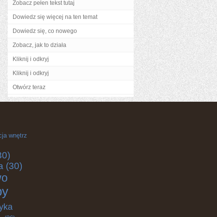
Zobacz pełen tekst tutaj
Dowiedz się więcej na ten temat
Dowiedz się, co nowego
Zobacz, jak to działa
Kliknij i odkryj
Kliknij i odkryj
Otwórz teraz
cja wnętrz
30)
a
(30)
wo
by
yka