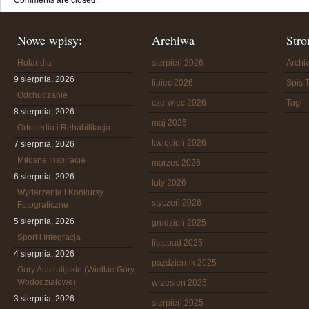
Comments are closed.
Nowe wpisy:
Archiwa
Stro
Holandia
sierpień 2026
Arch
9 sierpnia, 2026
lipiec 2026
Spis T
Odchudzanie
czerwiec 2026
Tagi
8 sierpnia, 2026
maj 2026
Ortopedia i Rehabilitacja
kwiecień 2026
7 sierpnia, 2026
Miłosne Inspiracje
marzec 2026
6 sierpnia, 2026
luty 2026
Wydarzenia i Konkursy
styczeń 2026
Fotograficzne
5 sierpnia, 2026
grudzień 2025
Sport i Integracja
listopad 2025
4 sierpnia, 2026
październik 2025
Góry Australijskie (Wielkie Góry
Wododziałowe)
wrzesień 2025
3 sierpnia, 2026
sierpień 2025