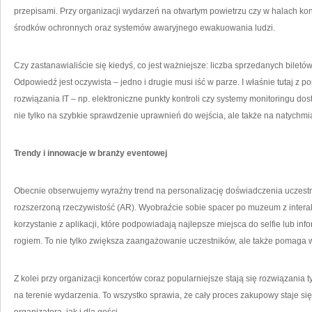
przepisami. Przy organizacji wydarzeń na otwartym powietrzu czy w halach k
środków ochronnych oraz systemów awaryjnego ewakuowania ludzi.
Czy zastanawialiście się kiedyś, co jest ważniejsze: liczba sprzedanych bile
Odpowiedź jest oczywista – jedno i drugie musi iść w parze. I właśnie tutaj
rozwiązania IT – np. elektroniczne punkty kontroli czy systemy monitoringu do
nie tylko na szybkie sprawdzenie uprawnień do wejścia, ale także na natychm
Trendy i innowacje w branży eventowej
Obecnie obserwujemy wyraźny trend na personalizację doświadczenia uczestn
rozszerzoną rzeczywistość (AR). Wyobraźcie sobie spacer po muzeum z interak
korzystanie z aplikacji, które podpowiadają najlepsze miejsca do selfie lub i
rogiem. To nie tylko zwiększa zaangażowanie uczestników, ale także pomaga 
Z kolei przy organizacji koncertów coraz popularniejsze stają się rozwiązania 
na terenie wydarzenia. To wszystko sprawia, że cały proces zakupowy staje si