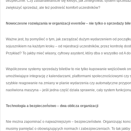
bezpiecznie. Czy zastanawialiście się kiedyś, jak zintegrować system sprzedaży 
zwiększyć sprzedaż, ale też podnieść komfort uczestników?
Nowoczesne rozwiązania w organizacji eventów – nie tylko o sprzedaży bil
Ważne jest, by pomyśleć o tym, jak zarządzać dużym wydarzeniem od począt
sojusznikiem na każdym kroku – od rejestracji uczestników, przez kontrolę do
Przykład? To jakby mieć własny, cyfrowy asystent, który dba o wszystko od A do
Współczesne systemy sprzedaży biletów to nie tylko kupowanie wejściówek on
umożliwiające integrację z kalendarzami, platformami społecznościowymi czy 
szybkie reagowanie na zmiany w planie wydarzenia czy automatyczne przypomn
naoliwiona maszyna – jeśli jedna część działa sprawnie, cały system funkcjonu
Technologia a bezpieczeństwo – dwa oblicza organizacji
Nie można zapominać o najważniejszym – bezpieczeństwie. Organizując konce
musimy pamiętać o obowiązujących normach i zabezpieczeniach. To tak jakby 