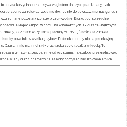
 to jedyna korzystna perspektywa względem dalszych prac izolacyjnych.
eba porządnie zaizolować, żeby nie dochodziło do powstawania następnych
uwzględniane pozostają izolacje przeciwwodne. Biorąc pod szczególną
y pozostaje kłopot wilgoci w domu, na wewnętrznych jak oraz zewnętrznych
st kosztowny, lecz mimo wszystkim opłacalny w szczególności dla zdrowia
choroby powstałe w wyniku grzybów. Podmokłe tereny nie są perfekcyjną
Czasami nie ma innej rady oraz trzeba sobie radzić z wilgocią. Tu
lepszą alternatywą. Jest parę metod osuszania, należałoby przeanalizować
szone ściany oraz fundamenty należałoby pomyśleć nad izolowaniem ich.