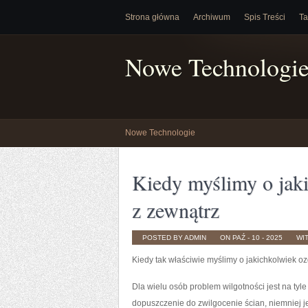
Strona główna
Archiwum
Spis Treści
Ta
Nowe Technologi
Nowe Technologie
Kiedy myślimy o jak
z zewnątrz
POSTED BY ADMIN
ON PAŹ - 10 - 2025
WI
Kiedy tak właściwie myślimy o jakichkolwiek 
Dla wielu osób problem wilgotności jest na tyle
dopuszczenie do zwilgocenie ścian, niemniej je