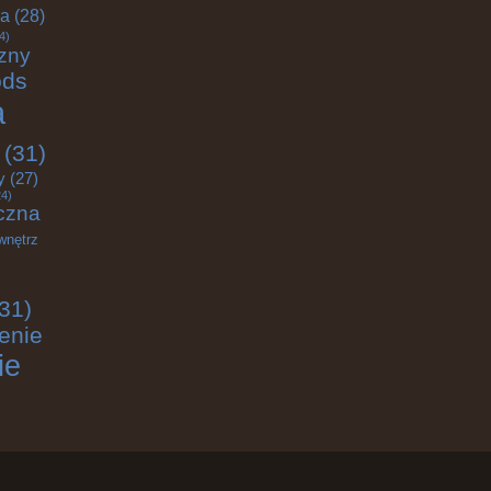
ja
(28)
4)
zny
ods
a
(31)
y
(27)
4)
czna
wnętrz
31)
enie
ie