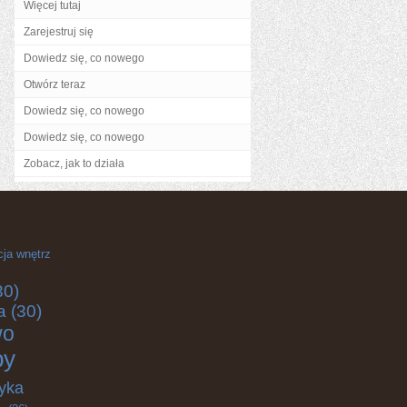
Więcej tutaj
Zarejestruj się
Dowiedz się, co nowego
Otwórz teraz
Dowiedz się, co nowego
Dowiedz się, co nowego
Zobacz, jak to działa
cja wnętrz
30)
a
(30)
wo
by
yka