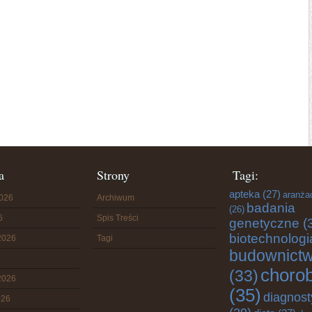
a
Strony
Tagi:
apteka
(27)
aranża
2026
Archiwum
badania
(26)
6
Spis Treści
genetyczne
(
biotechnologi
2026
Tagi
budownict
choro
(33)
2026
(35)
diagnost
026