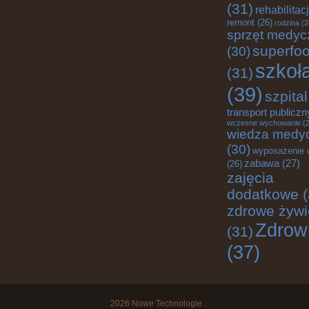
(31)
rehabilitac
remont
(26)
rodzina
(2
sprzęt medyc
superfo
(30)
szkoł
(31)
(39)
szpital
transport publiczn
wczesne wychowanie
(2
wiedza medy
(30)
wyposażenie 
zabawa
(27)
(26)
zajęcia
dodatkowe
(
zdrowe żywi
Zdrow
(31)
(37)
2026
Nowe Technologie
.