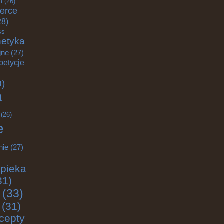
m
(26)
erce
28)
ss
etyka
jne
(27)
petycje
0)
a
(26)
e
nie
(27)
pieka
31)
(33)
(31)
cepty