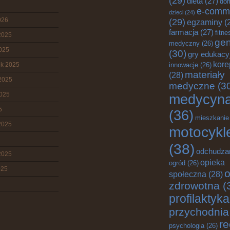
(29)
dieta
(27)
do
e-comm
dzieci
(24)
026
(29)
egzaminy
(
farmacja
(27)
fitne
2025
gen
medyczny
(26)
2025
(30)
gry edukacy
kore
ik 2025
innowacje
(26)
materiały
(28)
2025
medyczne
(3
2025
medycyn
5
(36)
mieszkanie
2025
motocykl
(38)
odchudza
2025
opieka
ogród
(26)
025
o
społeczna
(28)
zdrowotna
(
profilaktyka
przychodnia
re
psychologia
(26)