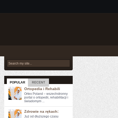
POPULAR
RECENT
Ortopedia i Rehabili
Ortex Poland – wszechstronny
portal o ortopedii, rehabilitacji i
świadomym ...
Zdrowie na rękach:
Już od dłuższego ⁣czasu