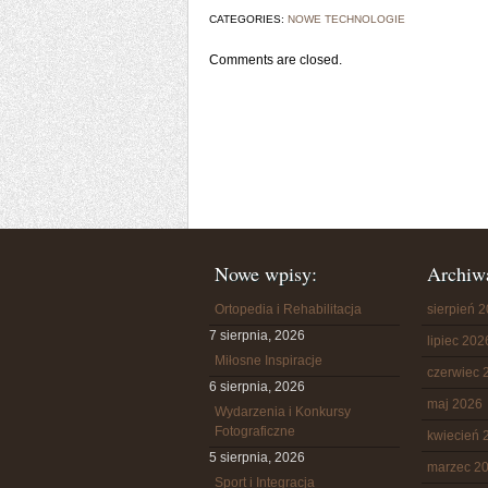
CATEGORIES:
NOWE TECHNOLOGIE
Comments are closed.
Nowe wpisy:
Archiw
Ortopedia i Rehabilitacja
sierpień 
7 sierpnia, 2026
lipiec 202
Miłosne Inspiracje
czerwiec 
6 sierpnia, 2026
maj 2026
Wydarzenia i Konkursy
Fotograficzne
kwiecień 
5 sierpnia, 2026
marzec 2
Sport i Integracja