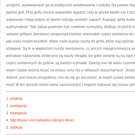
urządzić, wyekwipować go w praktyczne umeblowania i ozdoby. Na pewno i
będzie grill. Przy grillu można wspaniale spędzić czas w gronie familii czy z pr
wspaniale i mają jedyny w swoim rodzaju aromat i zapach. Kupując grilla trzeb
wytrzymałość. Taki zakup powinien być rzetelnie rozmyślny, dlatego że jest to i
samymi grillami, fabrykanci proponują również wielorakie części zamienne do gr
jaki nowy niskim kosztem. Wiele osób kupuje ruszty do grilla, które najczęściej
używane. Są to w większości ruszty nierdzewne, co jest ich najogromniejszą wart
jednakże najbardziej atrakcyjne są ruszty okrągłe, bo grille owalne są na og
części zamiennych do grillów, są bardzo rozmaite. Zależą one od wielu czynnikó
owym czasie można liczyć na niższe ceny niż w sklepach stacjonarnych. Jeżeli 
dobrze, jest mocno przypalony i nie da się go wyczyścić, w owym czasie zamias
ruszt. W ten sposób wolno wiele zaoszczędzić i migiem radować się znowu gri
1.
artykuly
2.
nawigacja
3.
nawigacja
4.
http://boxer-vom-arkadius.de/spis-tresci
5.
artykuly