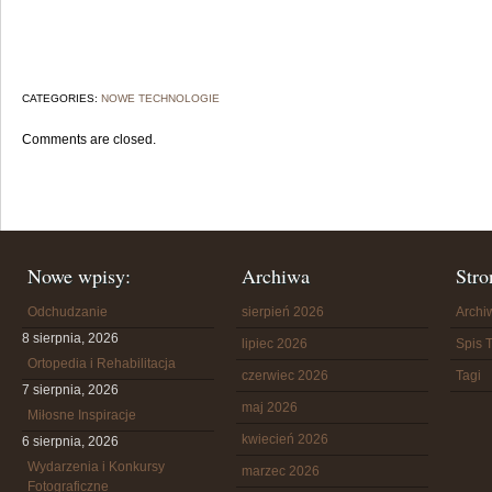
CATEGORIES:
NOWE TECHNOLOGIE
Comments are closed.
Nowe wpisy:
Archiwa
Stro
Odchudzanie
sierpień 2026
Arch
8 sierpnia, 2026
lipiec 2026
Spis T
Ortopedia i Rehabilitacja
czerwiec 2026
Tagi
7 sierpnia, 2026
maj 2026
Miłosne Inspiracje
kwiecień 2026
6 sierpnia, 2026
Wydarzenia i Konkursy
marzec 2026
Fotograficzne