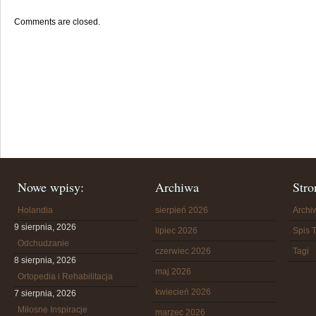
Comments are closed.
Nowe wpisy:
Archiwa
Stro
Holandia
sierpień 2026
Arch
9 sierpnia, 2026
lipiec 2026
Spis T
Odchudzanie
czerwiec 2026
Tagi
8 sierpnia, 2026
maj 2026
Ortopedia i Rehabilitacja
kwiecień 2026
7 sierpnia, 2026
Miłosne Inspiracje
marzec 2026