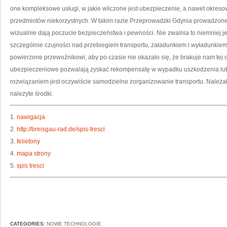
one kompleksowe usługi, w jakie wliczone jest ubezpieczenie, a nawet okres
przedmiotów niekorzystnych. W takim razie Przeprowadzki Gdynia prowadzone p
wizualnie dają poczucie bezpieczeństwa i pewności. Nie zwalnia to niemniej j
szczególnie czujności nad przebiegiem transportu, załadunkiem i wyładunkiem
powierzone przewoźnikowi, aby po czasie nie okazało się, że brakuje nam tej 
ubezpieczeniowe pozwalają zyskać rekompensatę w wypadku uszkodzenia lub
rozwiązaniem jest oczywiście samodzielne zorganizowanie transportu. Należał
należyte środki.
1.
nawigacja
2.
http://breisgau-rad.de/spis-tresci
3.
felietony
4.
mapa strony
5.
spis tresci
CATEGORIES:
NOWE TECHNOLOGIE