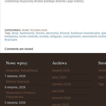
codziennej muzycznej drodze każdego dziecka i jego rodziny.
CATEGORIES:
NOWE TECHNOLOGIE
Tagi:
akcje
,
bankowość
,
biznes
,
ekonomia
,
finanse
,
fundusze inwestycyjne
,
gie
kredytowa
,
konto osobiste
,
kredyty
,
obligacje
,
oszczędzanie
,
planowanie budże
finansami
Comments are closed.
Nowe wpisy:
Archiwa
Stro
Ortopedia i Rehabilitacja
sierpień 2026
Arch
7 sierpnia, 2026
lipiec 2026
Spis T
Miłosne Inspiracje
czerwiec 2026
Tagi
6 sierpnia, 2026
maj 2026
Wydarzenia i Konkursy
Fotograficzne
kwiecień 2026
5 sierpnia, 2026
marzec 2026