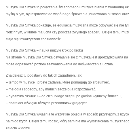
Muzyka Dla Smyka to połączenie świadomego umuzykalniania z swobodną ekspr
myślą o tym, by inspirować do wspólnego śpiewania, budowania bliskości oraz
Muzyka Dla Smyka pokazuje, że edukacja muzyczna może odbywać się nie tyl
rodzinnym, w klubie malucha czy podczas zwykłego spaceru. Dzięki temu muz
staje się towarzyszem codzienności.
Muzyka Dla Smyka – nauka muzyki krok po kroku
Na stronie Muzyka Dla Smyka oswajanie się z muzyką jest uporządkowana na z
może dopasować poziom zaawansowania do doświadczenia ucznia.
Znajdziesz tu podstawy do takich zagadnień, jak:
– tempo w muzyce i proste zadania, które pomagają go zrozumieć,
– melodia i sposoby, aby maluch zaczęło ją rozpoznawać,
– dynamika dźwięku – od cichutkiego szeptu po głośne wybuchy śmiechu,
– charakter dźwięku różnych przedmiotów grających.
Muzyka Dla Smyka wyjaśnia te wszystkie pojęcia w sposób przystępny, z uży
najmłodszych. Dzięki temu rodzic, który sam nie ma wykształcenia muzyczneg
zajęcia w domu.