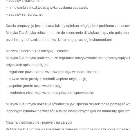
– zabawy z klaskaniem,
– rymowanki z możliwością wykorzystania zabawek,
– zabawy sensoryczne.
Każda propozycja jest opisana tak, by opiekun mógł ją bez problemu zastosować
Muzyka Dla Smyka udowadnia, że do stworzenia dźwiękowej gry nie potrzeba d
przedmioty, od łyżek po pudełka, które mogą stać się instrumentami.
Rozwój dziecka przez muzykę – emocje
Muzyka Dla Smyka podkreśla, że regularne muzykowanie ma ogromny wpływ 
artykułach opisane jest, jak:
– regularne powtarzanie wzorów pomaga w nauce liczenia,
– powtarzanie prostych melodii wspiera artykulację,
– wspólne granie uczą współpracy,
– swobodna ekspresja wzmacnia poczucie sprawczości.
Muzyka Dla Smyka pokazuje również, w jaki sposób dźwięk może pomagać w wy
łagodnych rytuałów na wieczór, a także energicznych gier na momenty, gdy smy
Materiały edukacyjne i pomysły na zajęcia
W Muzyka Dla Smyka ważne miejsce zajmują pomocne dodatki, które rodzice m