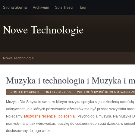
Strona główna
Archiwum
Spis Treści
Tagi
Nowe Technologie
Nowe Technologie
Muzyka i technologia i Muzyka i 
MU
POSTED BY ADMIN
ON LIS - 28 - 2025
WITH
MOŻLIWOŚĆ KOMENTOWANIA
Z
I
TE
Muzyka Dla Smyka to świat, w którym muzyka spotyka się z dziecięcą radością.
I
MU
I
odkrywcach, dla których poznawanie dźwięków ma być przede wszystkim rado
MA
Polecamy:
Muzyczne recenzje i polecenia
i Psychologia muzyka. Na Muzyka Dl
pomysły na to, jak wprowadzić muzykę do codziennego życia dziecka w sposób
dostosowany do jego wieku.