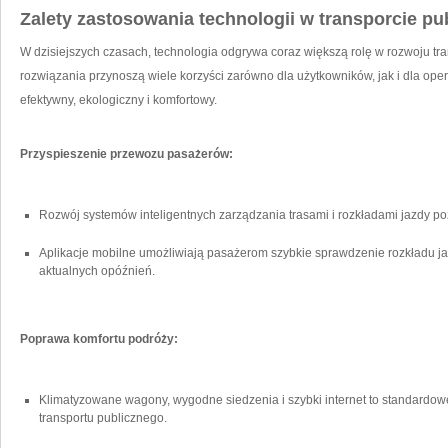
Zalety zastosowania technologii w ‍transporcie p
W dzisiejszych⁢ czasach, technologia odgrywa coraz większą rolę w rozwoju t
⁤rozwiązania przynoszą wiele korzyści zarówno dla użytkowników, jak i‍ dla opera
⁢efektywny, ekologiczny i komfortowy.
Przyspieszenie przewozu pasażerów:
Rozwój systemów inteligentnych ⁤zarządzania​ trasami⁢ i rozkładami jazdy p
Aplikacje mobilne umożliwiają pasażerom szybkie ‌sprawdzenie rozkładu⁤ jaz
aktualnych opóźnień.
Poprawa komfortu podróży:
Klimatyzowane wagony,‍ wygodne siedzenia i szybki internet to standard
transportu⁢ publicznego.