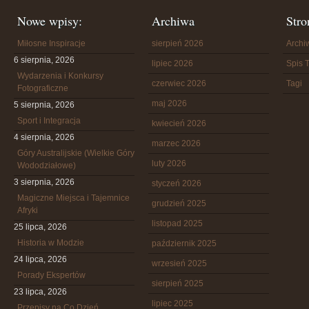
Nowe wpisy:
Archiwa
Stro
Miłosne Inspiracje
sierpień 2026
Arch
6 sierpnia, 2026
lipiec 2026
Spis T
Wydarzenia i Konkursy
czerwiec 2026
Tagi
Fotograficzne
maj 2026
5 sierpnia, 2026
Sport i Integracja
kwiecień 2026
4 sierpnia, 2026
marzec 2026
Góry Australijskie (Wielkie Góry
luty 2026
Wododziałowe)
3 sierpnia, 2026
styczeń 2026
Magiczne Miejsca i Tajemnice
grudzień 2025
Afryki
listopad 2025
25 lipca, 2026
Historia w Modzie
październik 2025
24 lipca, 2026
wrzesień 2025
Porady Ekspertów
sierpień 2025
23 lipca, 2026
lipiec 2025
Przepisy na Co Dzień