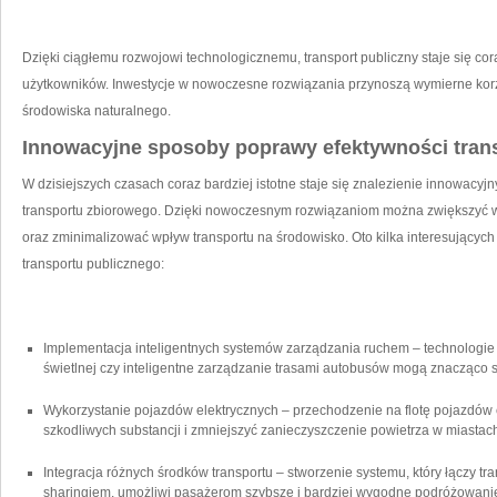
Dzięki ciągłemu rozwojowi technologicznemu,⁤ transport publiczny staje się cora
użytkowników. Inwestycje w nowoczesne rozwiązania⁢ przynoszą wymierne korzy
środowiska naturalnego.
Innowacyjne sposoby poprawy efektywności tran
W dzisiejszych czasach ⁢coraz bardziej‌ istotne staje się znalezienie innowac
transportu zbiorowego.⁢ Dzięki nowoczesnym rozwiązaniom można zwiększyć w
oraz zminimalizować wpływ transportu na środowisko. ‍Oto kilka interesujących p
transportu publicznego:
Implementacja inteligentnych systemów⁤ zarządzania ruchem – technologie 
świetlnej czy⁤ inteligentne zarządzanie trasami ⁢autobusów ‍mogą‍ znacząco 
Wykorzystanie pojazdów elektrycznych – przechodzenie na‍ flotę pojazdów 
szkodliwych substancji i zmniejszyć zanieczyszczenie ​powietrza w miastac
Integracja różnych środków transportu – stworzenie systemu, który łączy​ tr
sharingiem, umożliwi⁢ pasażerom szybsze i⁢ bardziej wygodne ​podróżowani