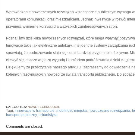
Wprowadzenie nowoczesnych rozwiązań ‌w transporcie publicznym wymaga⁣ ws
operatorami komunikacji oraz mieszkańcami. ‌Jednak inwestycje ‍w‍ rozwój inte
przynieść wymierne korzyści ⁤dla wszystkich​ zainteresowanych ⁣stron.
Poznaliśmy dziś kilka nowoczesnych rozwiązań, które mogą ⁣wpłynąć pozytywnie
Innowacje takie ⁤jak elektryczne ​autokary, inteligentne systemy​ zarządzania 
sprawiają, że podróżowanie staje się ‌coraz bardziej ⁢przyjemne i efektywne. M
cieszyć się jeszcze większą⁢ wygodą i komfortem podróżowania dzięki ciągłemu
Dziękujemy za ‍przeczytanie naszego artykułu ‍i zapraszamy do odwiedzenia 
kolejnych fascynujących nowości ze świata transportu publicznego. Do zobacz
CATEGORIES:
NOWE TECHNOLOGIE
Tagi:
innowacje w transporcie
,
mobilność miejska
,
nowoczesne rozwiązania
,
t
transport publiczny
,
urbanistyka
Comments are closed.