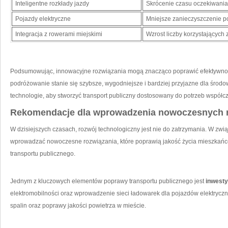
Inteligentne rozkłady​ jazdy
Skrócenie czasu oczekiwania
Pojazdy ⁣elektryczne
Mniejsze zanieczyszczenie p
Integracja z rowerami ‌miejskimi
Wzrost liczby korzystających z
Podsumowując, ​innowacyjne rozwiązania mogą ​znacząco poprawić efektywnoś
‌podróżowanie stanie‍ się‌ szybsze, wygodniejsze i bardziej⁤ przyjazne dla ‌śr
technologie, aby⁣ stworzyć transport⁢ publiczny dostosowany ⁤do potrzeb współcz
Rekomendacje dla wprowadzenia⁤ nowoczesnych 
W ⁢dzisiejszych czasach, rozwój technologiczny jest nie do zatrzymania. W zwią
wprowadzać nowoczesne rozwiązania, ⁣które ‍poprawią jakość ‌życia mieszkańcó
transportu publicznego.
Jednym z‌ kluczowych elementów poprawy transportu publicznego jest
inwesty
elektromobilności oraz wprowadzenie sieci ładowarek dla pojazdów elektryczny
spalin‌ oraz poprawy jakości​ powietrza w mieście.