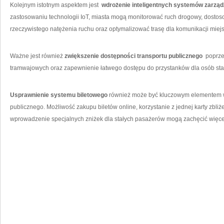
Kolejnym istotnym aspektem jest ⁤
wdrożenie inteligentnych systemów zarz
zastosowaniu technologii IoT, miasta ⁣mogą monitorować ruch drogowy, dostos
rzeczywistego‌ natężenia ruchu oraz optymalizować trasę dla ⁤komunikacji miejs
Ważne jest również
zwiększenie dostępności ‍transportu publicznego
​ poprze
tramwajowych oraz zapewnienie łatwego dostępu do przystanków dla osób sta
Usprawnienie systemu biletowego
⁢również może być kluczowym elementem w⁤
publicznego.​ Możliwość zakupu ⁤biletów online, ‍korzystanie z jednej karty zbli
wprowadzenie specjalnych zniżek dla stałych pasażerów mogą zachęcić więcej 