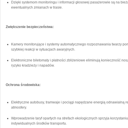
Dzięki​ systemom monitoringu⁣ i informacji głosowej pasażerowie są na​ bieżą
ewentualnych zmianach w ⁣trasie.
Zwiększenie bezpieczeństwa:
Kamery monitorujące ⁢i systemy automatycznego rozpoznawania twarzy po
szybkiej reakcji w sytuacjach awaryjnych.
Elektroniczne ⁤biletomaty i płatności ‌zbliżeniowe eliminują konieczność nosz
ryzyko ⁢kradzieży ​i napadów.
Ochrona ⁣środowiska:
Elektryczne autobusy, tramwaje i pociągi napędzane energią odnawialną ⁣re
atmosfery.
Wprowadzenie taryf ⁢opartych na strefach ekologicznych sprzyja korzystaniu
indywidualnych ‌środków‍ transportu.