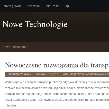
Strona główna
Archiwum
Spis Treści
Tagi
Nowe Technologie
Nowe Technologie
Nowoczesne rozwiązania dla transp
N
POSTED BY ADMIN
ON KWI - 10 - 2025
WITH
MOŻLIWOŚĆ KOMENTOWANIA
Z
R
D
W dzisiejszych czasach transport publiczny odgrywa kluczową rolę w zapewni
T
P
różnych⁣ miejsc​ w miastach oraz redukcji emisji spalin. Nowoczesne rozwiązani
bardziej popularne, oferując innowacyjne technologie i usługi, które mają⁢ na
bliżej przyjrzeć się temu, jak ‍nowoczesność zmienia oblicze transportu publiczne
miejskiej.