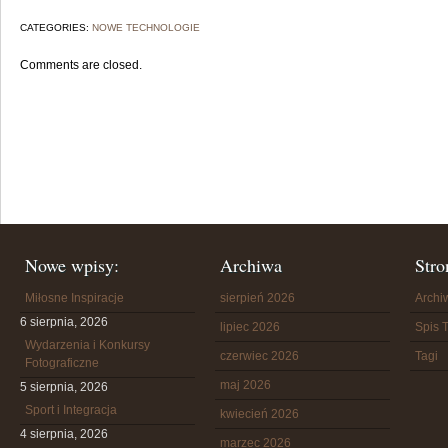
CATEGORIES:
NOWE TECHNOLOGIE
Comments are closed.
Nowe wpisy:
Archiwa
Stro
Miłosne Inspiracje
sierpień 2026
Arch
6 sierpnia, 2026
lipiec 2026
Spis T
Wydarzenia i Konkursy
czerwiec 2026
Tagi
Fotograficzne
maj 2026
5 sierpnia, 2026
Sport i Integracja
kwiecień 2026
4 sierpnia, 2026
marzec 2026