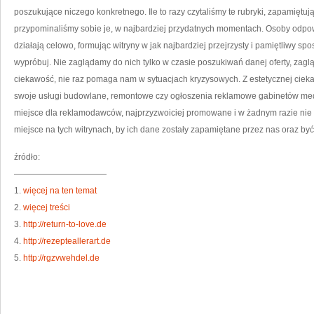
poszukujące niczego konkretnego. Ile to razy czytaliśmy te rubryki, zapamiętu
przypominaliśmy sobie je, w najbardziej przydatnych momentach. Osoby odpow
działają celowo, formując witryny w jak najbardziej przejrzysty i pamiętliwy 
wypróbuj. Nie zaglądamy do nich tylko w czasie poszukiwań danej oferty, zagl
ciekawość, nie raz pomaga nam w sytuacjach kryzysowych. Z estetycznej cie
swoje usługi budowlane, remontowe czy ogłoszenia reklamowe gabinetów med
miejsce dla reklamodawców, najprzyzwoiciej promowane i w żadnym razie nie 
miejsce na tych witrynach, by ich dane zostały zapamiętane przez nas oraz być
źródło:
———————————
1.
więcej na ten temat
2.
więcej treści
3.
http://return-to-love.de
4.
http://rezepteallerart.de
5.
http://rgzvwehdel.de