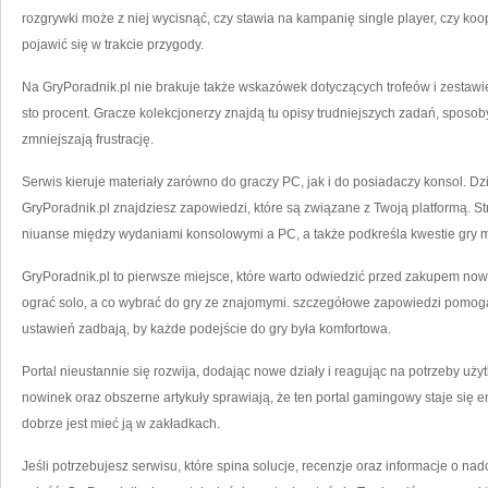
rozgrywki może z niej wycisnąć, czy stawia na kampanię single player, czy k
pojawić się w trakcie przygody.
Na GryPoradnik.pl nie brakuje także wskazówek dotyczących trofeów i zestawi
sto procent. Gracze kolekcjonerzy znajdą tu opisy trudniejszych zadań, sposoby
zmniejszają frustrację.
Serwis kieruje materiały zarówno do graczy PC, jak i do posiadaczy konsol. Dz
GryPoradnik.pl znajdziesz zapowiedzi, które są związane z Twoją platformą. 
niuanse między wydaniami konsolowymi a PC, a także podkreśla kwestie gry 
GryPoradnik.pl to pierwsze miejsce, które warto odwiedzić przed zakupem nowej
ograć solo, a co wybrać do gry ze znajomymi. szczegółowe zapowiedzi pomogą
ustawień zadbają, by każde podejście do gry była komfortowa.
Portal nieustannie się rozwija, dodając nowe działy i reagując na potrzeby uż
nowinek oraz obszerne artykuły sprawiają, że ten portal gamingowy staje się e
dobrze jest mieć ją w zakładkach.
Jeśli potrzebujesz serwisu, które spina solucje, recenzje oraz informacje o na