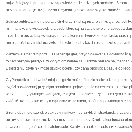
najważniejszych premier oraz zapowiedzi nadchodzących produkcji. Strona kład
bieżące informacje, dzięki czemu czytelnik jest w stanie szybko znaleźć dokład
Solucje publikowane na portalu GryPoradnik.pl są pisane z myślą o różnych ty
minimalistyczne wskazówki dla osób, które są na starcie swojej przygody z danym
tricki, które pozwalają wycisnąć z gry maksimum. Twórcy krok po kroku opisują
umiejętności czy mniej oczywiste funkcje, tak aby każda osoba czuł się pewnie
Ważnym elementem portalu są recenzje gier, przygotowywane z dokładnością 
to perspektywa praktyka, w którym omawiane są warstwa narracyjna, mechanika
Dzięki temu czytelnik może szybko ocenić, czy dana produkcja pasuje do jego 
GryPoradnik.pl to również miejsce, gdzie można śledzić nadchodzące premier
części poświęconej przyszłym premierom pojawiają się omówienia trailerów, p
wrażenia po grywalnych wersjach, jeśli jest to możliwe. Czytelnik otrzymuje s
zwrócić uwagę, jakie tytuły mogą okazać się hitem, a które zapowiadają się prz
Strona obejmuje szerokie zakres gatunków – od szybkich strzelanek, przez gry 
po gry sportowe, mroczne tytuły i niezależne projekty. Dzięki takiej bogatej of
zawsze znajdą coś, co ich zainteresuje. Każdy gatunek jest opisany z zaanga