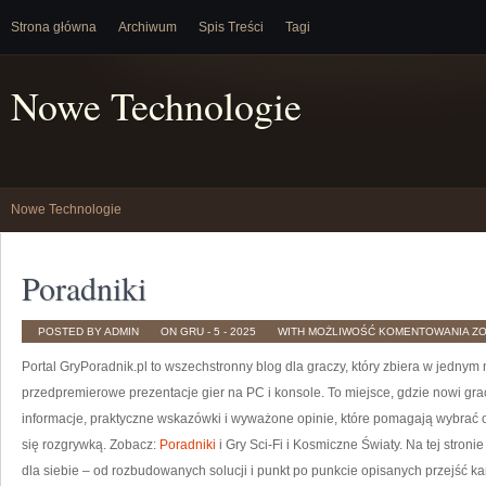
Strona główna
Archiwum
Spis Treści
Tagi
Nowe Technologie
Nowe Technologie
Poradniki
PO
POSTED BY ADMIN
ON GRU - 5 - 2025
WITH
MOŻLIWOŚĆ KOMENTOWANIA
Z
Portal GryPoradnik.pl to wszechstronny blog dla graczy, który zbiera w jednym m
przedpremierowe prezentacje gier na PC i konsole. To miejsce, gdzie nowi gra
informacje, praktyczne wskazówki i wyważone opinie, które pomagają wybrać od
się rozgrywką. Zobacz:
Poradniki
i Gry Sci-Fi i Kosmiczne Światy. Na tej stron
dla siebie – od rozbudowanych solucji i punkt po punkcie opisanych przejść kam