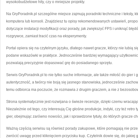
wysokobudżetowe hity, czy o mniejsze projekty.
Na GryPoradnik.pl szczególne miejsce zajmują poradniki techniczne i teksty, 
komputera lub konsoli. Znajdziesz tu opisy rekomendowanych ustawień, propo
dotyczące instalacji modyfikacji oraz porady, jak zwiększyć FPS i uniknąć błę
rozgrywce, zamiast tracić czas na eksperymenty.
Portal opiera się na czytelnym języku, dlatego nawet gracze, którzy nie lubią
podane wskazówki w praktyce. Jednocześnie bardziej wymagający użytkownicy
pozwalają precyzyjnie dopasować grę do posiadanego sprzętu.
Serwis GryPoradnik.pl to nie tylko suche informacje, ale także miłość do gier i
autentyczność, a twórcy nie boją się jasnego stanowiska, jednocześnie zachowu
temu odbiorca ma poczucie, że rozmawia z drugim graczem, a nie z bezosob
Strona systematycznie jest rozwijana o świeże recenzje, dzięki czemu wracając
Niezależnie od tego, czy interesują Cię głośne produkcje, indyki, czy też retro 
gier, obejmując zarówno nowości, jak i sprawdzone tytuły, do których gracze ch
Ważną częścią serwisu są również porady zakupowe, które pomagają nie przepł
zwrócić uwagę przed kliknięciem przycisku kup. Czytelnik dowie się, do jakiej g