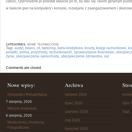
całość, GryPoradnik.pl powstał właśnie po to, by stać się Twoim głównym punk
w świecie gier na komputery i konsole, rozwijane z zaangażowaniem i skierow
CATEGORIES:
NOWE TECHNOLOGIE
Tagi:
audyt
,
bilans
,
cit
,
faktoring
,
karta kredytowa
,
koszty
,
księgi rachunkowe
,
ks
podatki
,
polisa
,
przychody
,
rachunkowość
,
sprawozdanie finansowe
,
ubezpiec
życie
,
ubezpieczenie samochodu
,
ubezpieczenie zdrowotne
,
vat
Comments are closed.
Nowe wpisy:
Archiwa
Stro
Ortopedia i Rehabilitacja
sierpień 2026
Arch
7 sierpnia, 2026
lipiec 2026
Spis T
Miłosne Inspiracje
czerwiec 2026
Tagi
6 sierpnia, 2026
maj 2026
Wydarzenia i Konkursy
Fotograficzne
kwiecień 2026