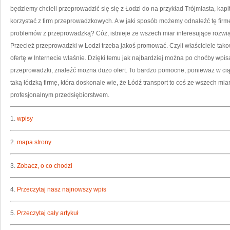
będziemy chcieli przeprowadzić się się z Łodzi do na przykład Trójmiasta, kapi
korzystać z firm przeprowadzkowych. A w jaki sposób możemy odnaleźć tę firmę
problemów z przeprowadzką? Cóż, istnieje ze wszech miar interesujące rozwi
Przecież przeprowadzki w Łodzi trzeba jakoś promować. Czyli właściciele tak
ofertę w Internecie właśnie. Dzięki temu jak najbardziej można po choćby wpi
przeprowadzki, znaleźć można dużo ofert. To bardzo pomocne, ponieważ w ci
taką łódzką firmę, która doskonale wie, że Łódź transport to coś ze wszech mia
profesjonalnym przedsiębiorstwem.
1.
wpisy
2.
mapa strony
3.
Zobacz, o co chodzi
4.
Przeczytaj nasz najnowszy wpis
5.
Przeczytaj cały artykuł