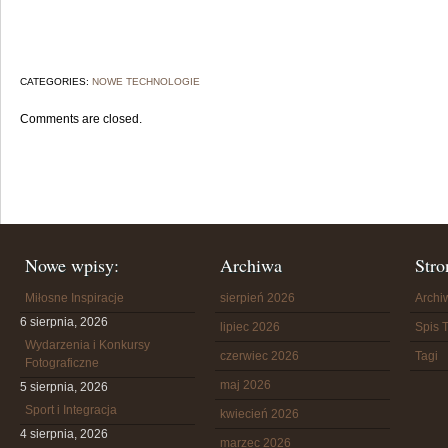
CATEGORIES:
NOWE TECHNOLOGIE
Comments are closed.
Nowe wpisy:
Archiwa
Stro
Miłosne Inspiracje
sierpień 2026
Arch
6 sierpnia, 2026
lipiec 2026
Spis T
Wydarzenia i Konkursy
czerwiec 2026
Tagi
Fotograficzne
maj 2026
5 sierpnia, 2026
Sport i Integracja
kwiecień 2026
4 sierpnia, 2026
marzec 2026