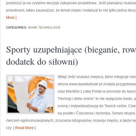
przełożyć je na czytelne decyzje zakupowo-projektowe. Jeśli planujesz realiza
przestrzeni, łatwo zauważysz, że temat ciepła i instalacji to nie tylko jedna de
More ]
CATEGORIES:
NOWE TECHNOLOGIE
Sporty uzupełniające (bieganie, row
dodatek do siłowni)
Witaj! Jeśli szukasz miejsca, które integruje ćw
strona www.dawidulinski.pl została przygotowa
oraz klientów z całej Polski w procesie do lepsz
Treningi i dieta online” to nie wyłącznie hasło, 
ocenę i indywidualizację do Twoich celów. Cie
na posiłki i Ćwiczenia i technika. Serwis skupia
ćwiczeń ogólnorozwojowych, zrzucania kilogramów, rozwoju mięśni, a także l
czy
[ Read More ]