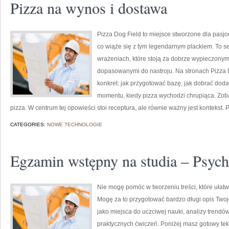
Pizza na wynos i dostawa
Pizza Dog Field to miejsce stworzone dla pasjo
co wiąże się z tym legendarnym plackiem. To se
wrażeniach, które stoją za dobrze wypieczonym
dopasowanymi do nastroju. Na stronach Pizza Do
konkret: jak przygotować bazę, jak dobrać dodat
momentu, kiedy pizza wychodzi chrupiąca. Zobac
pizza. W centrum tej opowieści stoi receptura, ale równie ważny jest kontekst. P
CATEGORIES:
NOWE TECHNOLOGIE
Egzamin wstępny na studia – Psych
Nie mogę pomóc w tworzeniu treści, które ułatw
Mogę za to przygotować bardzo długi opis Twoje
jako miejsca do uczciwej nauki, analizy tren
praktycznych ćwiczeń. Poniżej masz gotowy tek