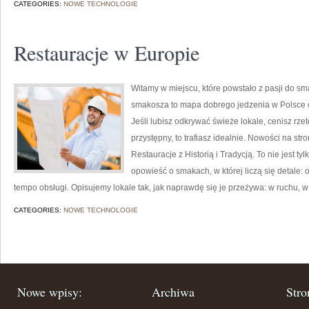
CATEGORIES:
NOWE TECHNOLOGIE
Restauracje w Europie
Witamy w miejscu, które powstało z pasji do sm
smakosza to mapa dobrego jedzenia w Polsce or
Jeśli lubisz odkrywać świeże lokale, cenisz rze
przystępny, to trafiasz idealnie. Nowości na str
Restauracje z Historią i Tradycją. To nie jest tyl
opowieść o smakach, w której liczą się detale
tempo obsługi. Opisujemy lokale tak, jak naprawdę się je przeżywa: w ruchu, 
CATEGORIES:
NOWE TECHNOLOGIE
Nowe wpisy:
Archiwa
Stro