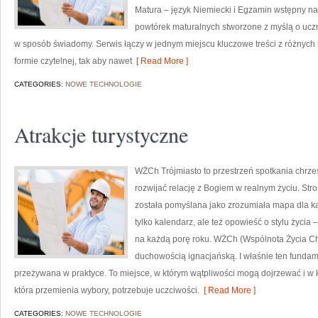
Matura – język Niemiecki i Egzamin wstępny na
powtórek maturalnych stworzone z myślą o ucz
w sposób świadomy. Serwis łączy w jednym miejscu kluczowe treści z różnych
formie czytelnej, tak aby nawet
[ Read More ]
CATEGORIES:
NOWE TECHNOLOGIE
Atrakcje turystyczne
WŻCh Trójmiasto to przestrzeń spotkania chrześ
rozwijać relację z Bogiem w realnym życiu. Str
została pomyślana jako zrozumiała mapa dla k
tylko kalendarz, ale też opowieść o stylu życia
na każdą porę roku. WŻCh (Wspólnota Życia Ch
duchowością ignacjańską. I właśnie ten fundam
przeżywana w praktyce. To miejsce, w którym wątpliwości mogą dojrzewać i w 
która przemienia wybory, potrzebuje uczciwości.
[ Read More ]
CATEGORIES:
NOWE TECHNOLOGIE