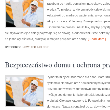
zasobom do nauki, pomysłom na ciekawe zajęc
wiedzy. To miejsce, w którym młody człowiek m
wskazówki do mądrego wspierania, a wychowaw
lekcji i poza nią. Polecamy Rozwijanie kompeten
usprawnienie procesu nauki tak, aby był przys
się szybko: kolejne działy pojawiają się co chwilę, a odpowiedzi ustne potrafią 
na jasne wyjaśnienia, praktykę w małych porcjach oraz dobry
[ Read More ]
CATEGORIES:
NOWE TECHNOLOGIE
Bezpieczeństwo domu i ochrona p
Rymar to miejsce stworzone dla osób, które s
systemów cieplnych oraz nowoczesnych systemó
prezentujemy wkłady kominkowe, pompy ciepła i
myślą o codziennej funkcjonalności, bezpiecz
wielu lat. Ciekawe kategorie to Fotowoltaika i e
słoneczna. Nasza strona jest po to, aby w jed