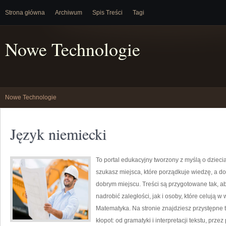
Strona główna
Archiwum
Spis Treści
Tagi
Nowe Technologie
Nowe Technologie
Język niemiecki
To portal edukacyjny tworzony z myślą o dzieci
szukasz miejsca, które porządkuje wiedzę, a d
dobrym miejscu. Treści są przygotowane tak, ab
nadrobić zaległości, jak i osoby, które celują 
Matematyka. Na stronie znajdziesz przystępne 
kłopot: od gramatyki i interpretacji tekstu, prze