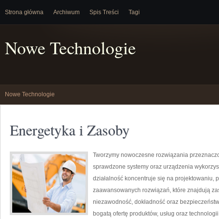
Strona główna
Archiwum
Spis Treści
Tagi
Nowe Technologie
Nowe Technologie
Energetyka i Zasoby
Tworzymy nowoczesne rozwiązania przeznaczon
sprawdzone systemy oraz urządzenia wykorzyst
działalność koncentruje się na projektowaniu, 
zaawansowanych rozwiązań, które znajdują zas
niezawodność, dokładność oraz bezpieczeństw
bogatą ofertę produktów, usług oraz technologi