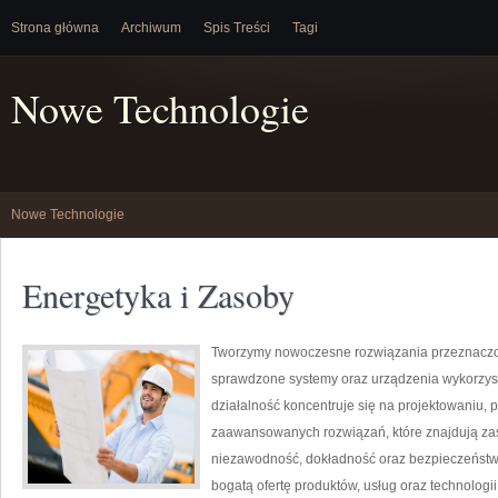
Strona główna
Archiwum
Spis Treści
Tagi
Nowe Technologie
Nowe Technologie
Energetyka i Zasoby
Tworzymy nowoczesne rozwiązania przeznaczon
sprawdzone systemy oraz urządzenia wykorzyst
działalność koncentruje się na projektowaniu, 
zaawansowanych rozwiązań, które znajdują zas
niezawodność, dokładność oraz bezpieczeństw
bogatą ofertę produktów, usług oraz technologi