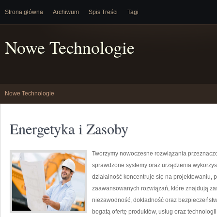
Strona główna
Archiwum
Spis Treści
Tagi
Nowe Technologie
Nowe Technologie
Energetyka i Zasoby
Tworzymy nowoczesne rozwiązania przeznaczon
sprawdzone systemy oraz urządzenia wykorzyst
działalność koncentruje się na projektowaniu, 
zaawansowanych rozwiązań, które znajdują zas
niezawodność, dokładność oraz bezpieczeństw
bogatą ofertę produktów, usług oraz technologi