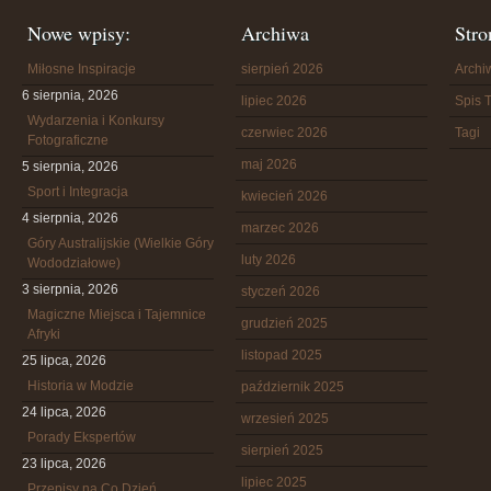
Nowe wpisy:
Archiwa
Stro
Miłosne Inspiracje
sierpień 2026
Arch
6 sierpnia, 2026
lipiec 2026
Spis T
Wydarzenia i Konkursy
czerwiec 2026
Tagi
Fotograficzne
maj 2026
5 sierpnia, 2026
Sport i Integracja
kwiecień 2026
4 sierpnia, 2026
marzec 2026
Góry Australijskie (Wielkie Góry
luty 2026
Wododziałowe)
3 sierpnia, 2026
styczeń 2026
Magiczne Miejsca i Tajemnice
grudzień 2025
Afryki
listopad 2025
25 lipca, 2026
Historia w Modzie
październik 2025
24 lipca, 2026
wrzesień 2025
Porady Ekspertów
sierpień 2025
23 lipca, 2026
lipiec 2025
Przepisy na Co Dzień