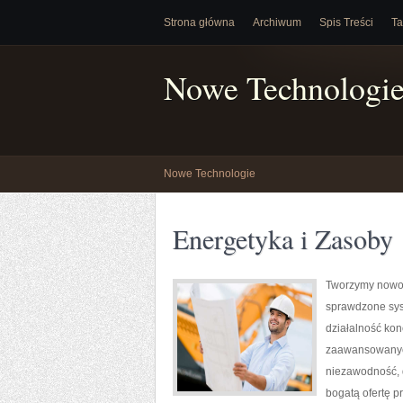
Strona główna
Archiwum
Spis Treści
Ta
Nowe Technologi
Nowe Technologie
Energetyka i Zasoby
Tworzymy nowoc
sprawdzone sys
działalność kon
zaawansowanych
niezawodność, 
bogatą ofertę p