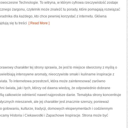
owoczesne Technologie. To witryna, w którym cyfrowa rzeczywistość zostaje
cznego żargonu, czytelnik może znaleźć tu porady, które pomagają rozwiązać
oradnika dla każdego, kto chce pewniej korzystać z internetu. Główna
dują się tu treści
[ Read More ]
prawowy charakter tej strony sprawia, że jest to miejsce stworzony z myślą o
uwielbiają intensywne aromaty, nieoczywiste smaki i kulinarne inspiracje z
wiata. To internetowa przestrzeń, która może zainteresować zarówno
ni świata, jak i tych, którzy od dawna wiedzą, że odpowiednio dobrane
fią całkowicie odmienić nawet najprostsze danie. Tematyka strony koncentruje
tycznych mieszanek, ale jej charakter jest znacznie szerszy, ponieważ
 o gotowaniu, kulturze, tradycji, domowych eksperymentach i codziennym
my Historia i Ciekawostki i Zapachowe Inspiracje. Strona może być