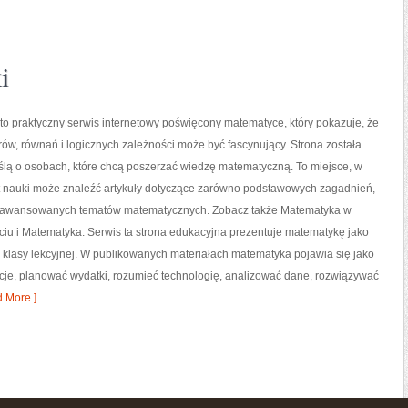
i
o praktyczny serwis internetowy poświęcony matematyce, który pokazuje, że
orów, równań i logicznych zależności może być fascynujący. Strona została
ślą o osobach, które chcą poszerzać wiedzę matematyczną. To miejsce, w
t nauki może znaleźć artykuły dotyczące zarówno podstawowych zagadnień,
 zaawansowanych tematów matematycznych. Zobacz także Matematyka w
iu i Matematyka. Serwis ta strona edukacyjna prezentuje matematykę jako
o klasy lekcyjnej. W publikowanych materiałach matematyka pojawia się jako
cje, planować wydatki, rozumieć technologię, analizować dane, rozwiązywać
 More ]