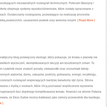
oszukujących niezawodnych rozwiązań technicznych. Polecam Maszyny i
za oferta obejmuje systemy wysokociśnieniowe, które zostały opracowane z
iach. Dostarczamy rozwiązania, pozwalające na realizację procesów
óbką powierzchni, usuwaniem powłok oraz wieloma innymi
[ Read More ]
raktyczny blog poświęcony ekologii, który pokazuje, że troska o planetę nie
wielkich wyrzeczeń, skomplikowanych decyzji ani kosztownych zmian. To
ym czytelnik może znaleźć porady, ciekawostki oraz zrozumiałe teksty
ennych wyborów, domu, zakupów, podróży, gotowania, energii, recyklingu,
czesnych rozwiązań wspierających bardziej świadomy styl życia. Strona
towana z myślą o osobach, które chcą poznawać współczesne wyzwania
i napisanych bez zbędnego komplikowania tematu. Nowości na stronie Pytania
sprawia, że Ekos-Sułów można traktować jako zielony przewodnik dla każdego,
e ]