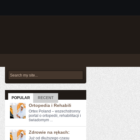
POPULAR
RECENT
Ortopedia i Rehabili
Ortex Poland – wszechstronny
portal o ortopedii, rehabilitacji i
świadomym ...
Zdrowie na rękach:
Już od dłuższego ⁣czasu