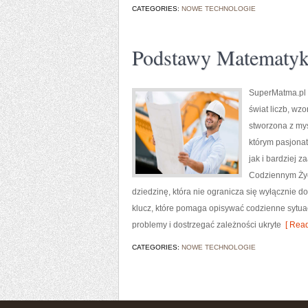
CATEGORIES:
NOWE TECHNOLOGIE
Podstawy Matematyk
SuperMatma.pl t
świat liczb, wz
stworzona z my
którym pasjona
jak i bardziej
Codziennym Życ
dziedzinę, która nie ogranicza się wyłącznie d
klucz, które pomaga opisywać codzienne sytua
problemy i dostrzegać zależności ukryte
[ Read
CATEGORIES:
NOWE TECHNOLOGIE