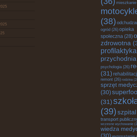
(36)
mieszkanie
2025
motocykl
(38)
odchudza
2025
opieka
ogród
(26)
025
o
społeczna
(28)
zdrowotna
(
profilaktyka
przychodnia
re
psychologia
(26)
(31)
rehabilitac
remont
(26)
rodzina
(2
sprzęt medyc
superfo
(30)
szkoł
(31)
(39)
szpital
transport publiczn
wczesne wychowanie
(2
wiedza medy
(30)
wyposażenie 