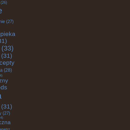
(26)
e
nie
(27)
pieka
31)
(33)
(31)
cepty
ja
(28)
4)
zny
ods
a
(31)
y
(27)
4)
czna
wnętrz