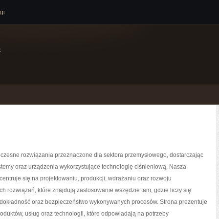
gi
e
zesne rozwiązania przeznaczone dla sektora przemysłowego, dostarczając
temy oraz urządzenia wykorzystujące technologię ciśnieniową. Nasza
centruje się na projektowaniu, produkcji, wdrażaniu oraz rozwoju
 rozwiązań, które znajdują zastosowanie wszędzie tam, gdzie liczy się
dokładność oraz bezpieczeństwo wykonywanych procesów. Strona prezentuje
roduktów, usług oraz technologii, które odpowiadają na potrzeby