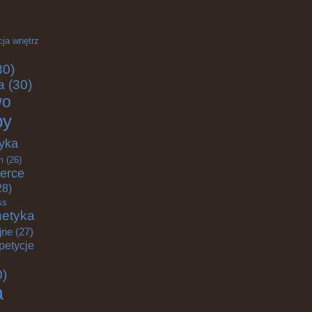
cja wnętrz
30)
a
(30)
wo
by
yka
m
(26)
erce
28)
ss
etyka
jne
(27)
petycje
0)
a