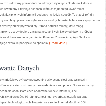
ii – rozbudowany przewodnik po zdrowym stylu życia Spalarnia kalorii to
owa stworzony z myślą o osobach, które chcą uporządkować temat
zukają czytelnych informacji podanych w ludzki sposób. To przestrzeń dla
órzy nie chcą opierać się wyłącznie na modnych hasłach, lecz wolą spojrzeć na
ia szerzej: przez pryzmat diety. Strona porusza tematy, które mogą
arówno osoby dopiero zaczynające, jak i tych, którzy od dawna próbują
nia na dobrze znane zagadnienia. Polecam Zdrowe Przepisy i Nauka o
st jego szerokie podejście do spalania
[ Read More ]
wanie Danych
 to wartościowy cyfrowy przewodnik poświęcony sieci oraz wszystkim
które wiążą się z codziennym korzystaniem z komputera. Strona może być
cem dla osób, które chcą opanować świecie internetu, sieci
h, światłowodów, 5G, chmury, hostingu, cyberbezpieczeństwa oraz
zań technologicznych. Nowości na stronie: Internet Mobilny i 5G i