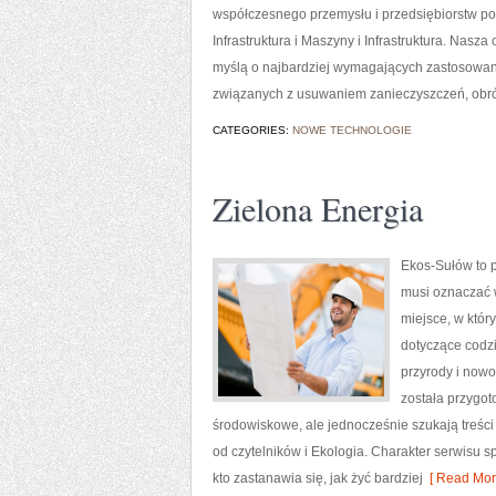
współczesnego przemysłu i przedsiębiorstw p
Infrastruktura i Maszyny i Infrastruktura. Nas
myślą o najbardziej wymagających zastosowan
związanych z usuwaniem zanieczyszczeń, obr
CATEGORIES:
NOWE TECHNOLOGIE
Zielona Energia
Ekos-Sułów to p
musi oznaczać 
miejsce, w któr
dotyczące codzi
przyrody i nowo
została przygo
środowiskowe, ale jednocześnie szukają treśc
od czytelników i Ekologia. Charakter serwisu 
kto zastanawia się, jak żyć bardziej
[ Read Mor