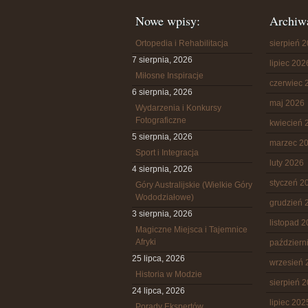
Nowe wpisy:
Archiw
Ortopedia i Rehabilitacja
sierpień 
7 sierpnia, 2026
lipiec 202
Miłosne Inspiracje
czerwiec 
6 sierpnia, 2026
maj 2026
Wydarzenia i Konkursy
Fotograficzne
kwiecień 
5 sierpnia, 2026
marzec 2
Sport i Integracja
luty 2026
4 sierpnia, 2026
styczeń 2
Góry Australijskie (Wielkie Góry
Wododziałowe)
grudzień 
3 sierpnia, 2026
listopad 
Magiczne Miejsca i Tajemnice
Afryki
październ
25 lipca, 2026
wrzesień 
Historia w Modzie
sierpień 
24 lipca, 2026
lipiec 202
Porady Ekspertów