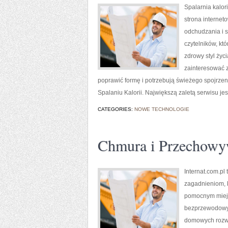
Spalarnia kalor
strona internet
odchudzania i s
czytelników, kt
zdrowy styl życ
zainteresować z
poprawić formę i potrzebują świeżego spojrze
Spalaniu Kalorii. Największą zaletą serwisu je
CATEGORIES:
NOWE TECHNOLOGIE
Chmura i Przechowy
Internat.com.pl
zagadnieniom, 
pomocnym miejs
bezprzewodowyc
domowych rozwią