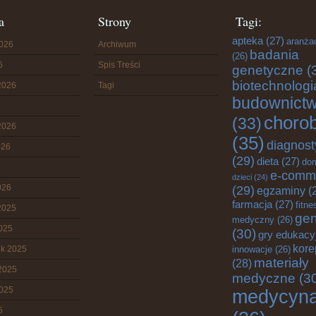
a
Strony
Tagi:
apteka
(27)
aranża
2026
Archiwum
badania
(26)
6
Spis Treści
genetyczne
(
biotechnologi
2026
Tagi
budownict
choro
(33)
2026
(35)
diagnost
026
(29)
dieta
(27)
do
e-comm
dzieci
(24)
026
(29)
egzaminy
(
farmacja
(27)
fitne
2025
gen
medyczny
(26)
2025
(30)
gry edukacy
kore
ik 2025
innowacje
(26)
materiały
(28)
2025
medyczne
(3
2025
medycyn
5