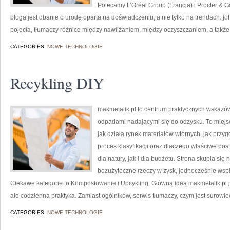
Polecamy L’Oréal Group (Francja) i Procter 
bloga jest dbanie o urodę oparta na doświadczeniu, a nie tylko na trendach.
pojęcia, tłumaczy różnice między nawilżaniem, między oczyszczaniem, a także
CATEGORIES:
NOWE TECHNOLOGIE
Recykling DIY
makmetalik.pl to centrum praktycznych wskazó
odpadami nadającymi się do odzysku. To miejsce 
jak działa rynek materiałów wtórnych, jak przy
proces klasyfikacji oraz dlaczego właściwe p
dla natury, jak i dla budżetu. Strona skupia się
bezużyteczne rzeczy w zysk, jednocześnie wsp
Ciekawe kategorie to Kompostowanie i Upcykling. Główną ideą makmetalik.pl jest
ale codzienna praktyka. Zamiast ogólników, serwis tłumaczy, czym jest surowie
CATEGORIES:
NOWE TECHNOLOGIE