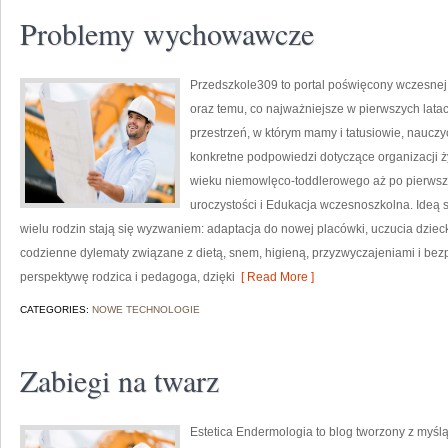
Problemy wychowawcze
Przedszkole309 to portal poświęcony wczesnej 
oraz temu, co najważniejsze w pierwszych lata
przestrzeń, w którym mamy i tatusiowie, nauczy
konkretne podpowiedzi dotyczące organizacji 
wieku niemowlęco-toddlerowego aż po pierwsze 
uroczystości i Edukacja wczesnoszkolna. Ideą s
wielu rodzin stają się wyzwaniem: adaptacja do nowej placówki, uczucia dzieck
codzienne dylematy związane z dietą, snem, higieną, przyzwyczajeniami i be
perspektywę rodzica i pedagoga, dzięki
[ Read More ]
CATEGORIES:
NOWE TECHNOLOGIE
Zabiegi na twarz
Estetica Endermologia to blog tworzony z myśl