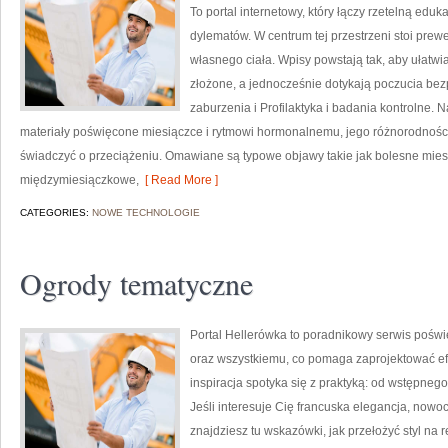
To portal internetowy, który łączy rzetelną ed
dylematów. W centrum tej przestrzeni stoi pre
własnego ciała. Wpisy powstają tak, aby ułatwia
złożone, a jednocześnie dotykają poczucia bez
zaburzenia i Profilaktyka i badania kontrolne. 
materiały poświęcone miesiączce i rytmowi hormonalnemu, jego różnorodności
świadczyć o przeciążeniu. Omawiane są typowe objawy takie jak bolesne mie
międzymiesiączkowe,
[ Read More ]
CATEGORIES:
NOWE TECHNOLOGIE
Ogrody tematyczne
Portal Hellerówka to poradnikowy serwis pośw
oraz wszystkiemu, co pomaga zaprojektować ef
inspiracja spotyka się z praktyką: od wstępneg
Jeśli interesuje Cię francuska elegancja, now
znajdziesz tu wskazówki, jak przełożyć styl na 