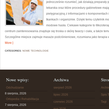
jednocześnie rozumieć, jak działają preparaty 
lekarska oraz które procedury gabinetowe mają
pielęgnacyjną z informacjami o komponentach
tkankach i organizmie. Dzięki temu czytelnik m
modowe hasła. Ciekawe kategorie to Mezoterap
centrum zainteresowania znajduje się troska o skórę twarzy i ciała, a także te
Szczególne miejsce zajmuje masaże podciśnieniowe, rozumiana jako terapia ws
More ]
CATEGORIES:
NOWE TECHNOLOGIE
Nowe wpisy:
Archiwa
Stro
Odchudzanie
sierpień 2026
Arch
8 sierpnia, 2026
lipiec 2026
Spis T
Ortopedia i Rehabilitacja
czerwiec 2026
Tagi
7 sierpnia, 2026
maj 2026