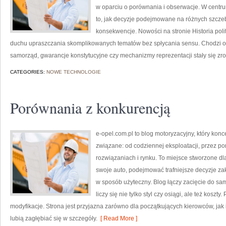
w oparciu o porównania i obserwacje. W centru
to, jak decyzje podejmowane na różnych szczeb
konsekwencje. Nowości na stronie Historia polit
duchu upraszczania skomplikowanych tematów bez spłycania sensu. Chodzi o to
samorząd, gwarancje konstytucyjne czy mechanizmy reprezentacji stały się zro
CATEGORIES:
NOWE TECHNOLOGIE
Porównania z konkurencją
e-opel.com.pl to blog motoryzacyjny, który konc
związane: od codziennej eksploatacji, przez po
rozwiązaniach i rynku. To miejsce stworzone d
swoje auto, podejmować trafniejsze decyzje za
w sposób użyteczny. Blog łączy zacięcie do sa
liczy się nie tylko styl czy osiągi, ale też koszt
modyfikacje. Strona jest przyjazna zarówno dla początkujących kierowców, jak
lubią zagłębiać się w szczegóły.
[ Read More ]