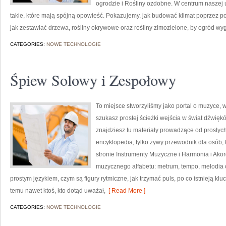
ogrodzie i Rośliny ozdobne. W centrum nasze
takie, które mają spójną opowieść. Pokazujemy, jak budować klimat poprzez po
jak zestawiać drzewa, rośliny okrywowe oraz rośliny zimozielone, by ogród wy
CATEGORIES:
NOWE TECHNOLOGIE
Śpiew Solowy i Zespołowy
To miejsce stworzyliśmy jako portal o muzyce, w
szukasz prostej ścieżki wejścia w świat dźwi
znajdziesz tu materiały prowadzące od prostych 
encyklopedia, tylko żywy przewodnik dla osób, 
stronie Instrumenty Muzyczne i Harmonia i Ako
muzycznego alfabetu: metrum, tempo, melodia or
prostym językiem, czym są figury rytmiczne, jak trzymać puls, po co istnieją kluc
temu nawet ktoś, kto dotąd uważał,
[ Read More ]
CATEGORIES:
NOWE TECHNOLOGIE