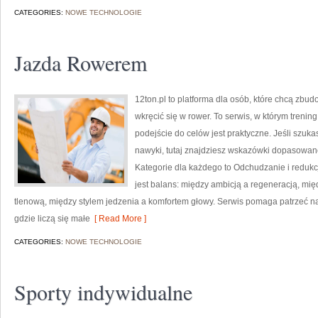
CATEGORIES:
NOWE TECHNOLOGIE
Jazda Rowerem
12ton.pl to platforma dla osób, które chcą zb
wkręcić się w rower. To serwis, w którym treni
podejście do celów jest praktyczne. Jeśli szu
nawyki, tutaj znajdziesz wskazówki dopasowane
Kategorie dla każdego to Odchudzanie i redukc
jest balans: między ambicją a regeneracją, mi
tlenową, między stylem jedzenia a komfortem głowy. Serwis pomaga patrzeć na 
gdzie liczą się małe
[ Read More ]
CATEGORIES:
NOWE TECHNOLOGIE
Sporty indywidualne