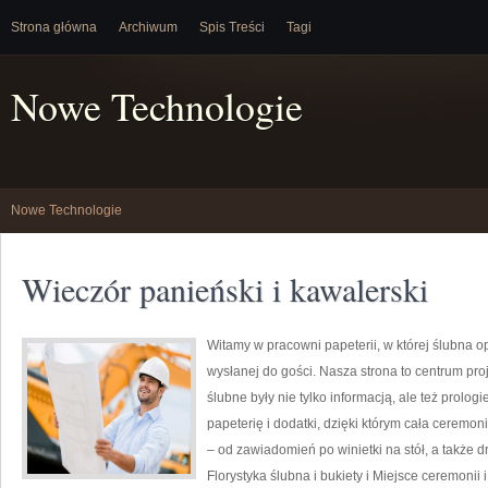
Strona główna
Archiwum
Spis Treści
Tagi
Nowe Technologie
Nowe Technologie
Wieczór panieński i kawalerski
Witamy w pracowni papeterii, w której ślubna 
wysłanej do gości. Nasza strona to centrum pro
ślubne były nie tylko informacją, ale też prolo
papeterię i dodatki, dzięki którym cała ceremo
– od zawiadomień po winietki na stół, a także 
Florystyka ślubna i bukiety i Miejsce ceremonii 