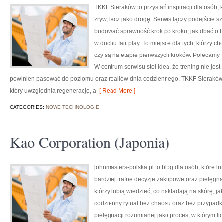
TKKF Sieraków to przystań inspiracji dla osób, 
zryw, lecz jako drogę. Serwis łączy podejście s
budować sprawność krok po kroku, jak dbać o b
w duchu fair play. To miejsce dla tych, którzy c
czy są na etapie pierwszych kroków. Polecamy R
W centrum serwisu stoi idea, że trening nie jest
powinien pasować do poziomu oraz realiów dnia codziennego. TKKF Sierak
który uwzględnia regenerację, a
[ Read More ]
CATEGORIES:
NOWE TECHNOLOGIE
Kao Corporation (Japonia)
johnmasters-polska.pl to blog dla osób, które 
bardziej trafne decyzje zakupowe oraz pielęgna
którzy lubią wiedzieć, co nakładają na skórę, j
codzienny rytuał bez chaosu oraz bez przypad
pielęgnacji rozumianej jako proces, w którym li