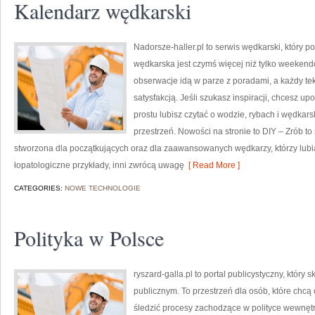
Kalendarz wędkarski
Nadorsze-haller.pl to serwis wędkarski, który p
wędkarska jest czymś więcej niż tylko weeken
obserwacje idą w parze z poradami, a każdy te
satysfakcją. Jeśli szukasz inspiracji, chcesz u
prostu lubisz czytać o wodzie, rybach i wędkars
przestrzeń. Nowości na stronie to DIY – Zrób to
stworzona dla początkujących oraz dla zaawansowanych wędkarzy, którzy lubi
łopatologiczne przykłady, inni zwrócą uwagę
[ Read More ]
CATEGORIES:
NOWE TECHNOLOGIE
Polityka w Polsce
ryszard-galla.pl to portal publicystyczny, któr
publicznym. To przestrzeń dla osób, które chc
śledzić procesy zachodzące w polityce wewnęt