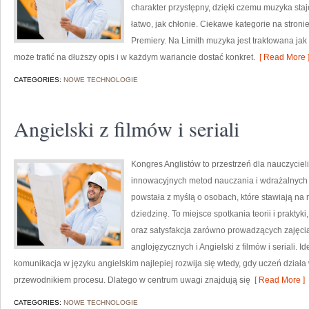
charakter przystępny, dzięki czemu muzyka staje
łatwo, jak chłonie. Ciekawe kategorie na stroni
Premiery. Na Limith muzyka jest traktowana jak g
może trafić na dłuższy opis i w każdym wariancie dostać konkret.
[ Read More 
CATEGORIES:
NOWE TECHNOLOGIE
Angielski z filmów i seriali
Kongres Anglistów to przestrzeń dla nauczyciel
innowacyjnych metod nauczania i wdrażalnych n
powstała z myślą o osobach, które stawiają na 
dziedzinę. To miejsce spotkania teorii i prakty
oraz satysfakcja zarówno prowadzących zajęcia,
anglojęzycznych i Angielski z filmów i seriali. I
komunikacja w języku angielskim najlepiej rozwija się wtedy, gdy uczeń działa
przewodnikiem procesu. Dlatego w centrum uwagi znajdują się
[ Read More ]
CATEGORIES:
NOWE TECHNOLOGIE