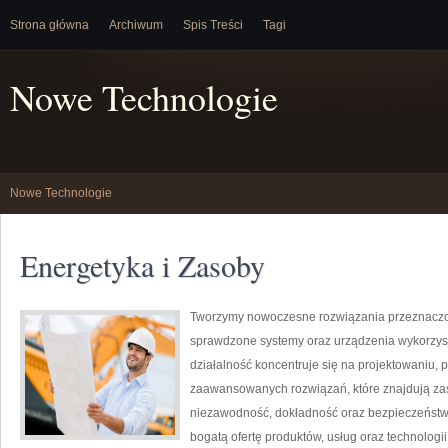
Strona główna
Archiwum
Spis Treści
Tagi
Nowe Technologie
Nowe Technologie
Energetyka i Zasoby
Tworzymy nowoczesne rozwiązania przeznaczon
sprawdzone systemy oraz urządzenia wykorzyst
działalność koncentruje się na projektowaniu, 
zaawansowanych rozwiązań, które znajdują zas
niezawodność, dokładność oraz bezpieczeństw
bogatą ofertę produktów, usług oraz technologi