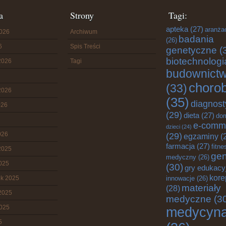
a
Strony
Tagi:
apteka
(27)
aranża
2026
Archiwum
badania
(26)
6
Spis Treści
genetyczne
(
biotechnologi
2026
Tagi
budownict
choro
(33)
2026
(35)
diagnost
026
(29)
dieta
(27)
do
e-comm
dzieci
(24)
026
(29)
egzaminy
(
farmacja
(27)
fitne
2025
gen
medyczny
(26)
2025
(30)
gry edukacy
kore
ik 2025
innowacje
(26)
materiały
(28)
2025
medyczne
(3
2025
medycyn
5