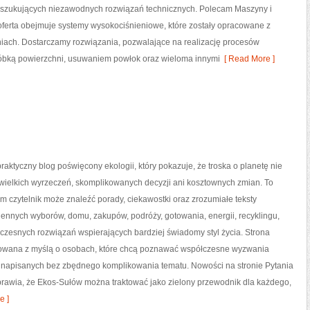
oszukujących niezawodnych rozwiązań technicznych. Polecam Maszyny i
za oferta obejmuje systemy wysokociśnieniowe, które zostały opracowane z
iach. Dostarczamy rozwiązania, pozwalające na realizację procesów
óbką powierzchni, usuwaniem powłok oraz wieloma innymi
[ Read More ]
raktyczny blog poświęcony ekologii, który pokazuje, że troska o planetę nie
wielkich wyrzeczeń, skomplikowanych decyzji ani kosztownych zmian. To
ym czytelnik może znaleźć porady, ciekawostki oraz zrozumiałe teksty
ennych wyborów, domu, zakupów, podróży, gotowania, energii, recyklingu,
czesnych rozwiązań wspierających bardziej świadomy styl życia. Strona
towana z myślą o osobach, które chcą poznawać współczesne wyzwania
i napisanych bez zbędnego komplikowania tematu. Nowości na stronie Pytania
sprawia, że Ekos-Sułów można traktować jako zielony przewodnik dla każdego,
e ]