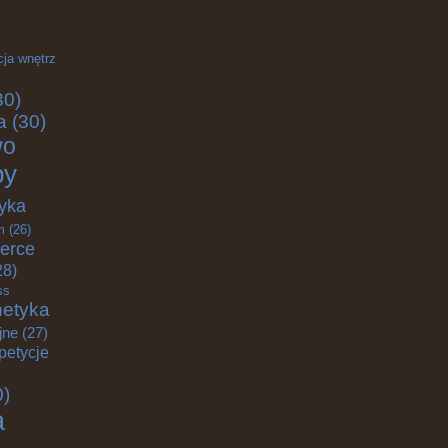
cja wnętrz
30)
a
(30)
wo
by
yka
m
(26)
erce
28)
ss
etyka
jne
(27)
petycje
0)
a