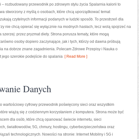
ii – rozbudowany przewodnik po zdrowym stylu życia Spalarnia kalorii to
owa stworzony z myślą o osobach, które chcą uporządkować temat
zukają czytelnych informacji podanych w ludzki sposób. To przestrzeń dla
órzy nie chcą opierać się wyłącznie na modnych hasłach, lecz wolą spojrzeć na
ia szerzej: przez pryzmat diety. Strona porusza tematy, które mogą
arówno osoby dopiero zaczynające, jak i tych, którzy od dawna próbują
nia na dobrze znane zagadnienia. Polecam Zdrowe Przepisy i Nauka o
st jego szerokie podejście do spalania
[ Read More ]
wanie Danych
 to wartościowy cyfrowy przewodnik poświęcony sieci oraz wszystkim
które wiążą się z codziennym korzystaniem z komputera. Strona może być
cem dla osób, które chcą opanować świecie internetu, sieci
h, światłowodów, 5G, chmury, hostingu, cyberbezpieczeństwa oraz
zań technologicznych. Nowości na stronie: Internet Mobilny i 5G i