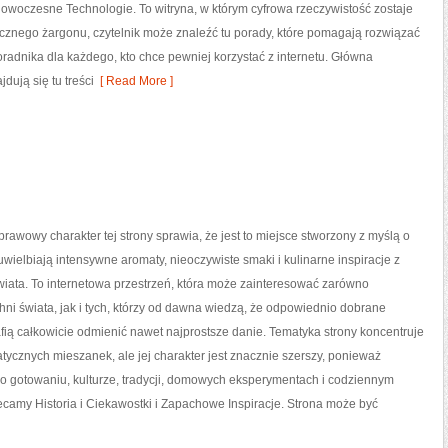
owoczesne Technologie. To witryna, w którym cyfrowa rzeczywistość zostaje
cznego żargonu, czytelnik może znaleźć tu porady, które pomagają rozwiązać
oradnika dla każdego, kto chce pewniej korzystać z internetu. Główna
dują się tu treści
[ Read More ]
prawowy charakter tej strony sprawia, że jest to miejsce stworzony z myślą o
uwielbiają intensywne aromaty, nieoczywiste smaki i kulinarne inspiracje z
wiata. To internetowa przestrzeń, która może zainteresować zarówno
ni świata, jak i tych, którzy od dawna wiedzą, że odpowiednio dobrane
fią całkowicie odmienić nawet najprostsze danie. Tematyka strony koncentruje
tycznych mieszanek, ale jej charakter jest znacznie szerszy, ponieważ
 o gotowaniu, kulturze, tradycji, domowych eksperymentach i codziennym
my Historia i Ciekawostki i Zapachowe Inspiracje. Strona może być