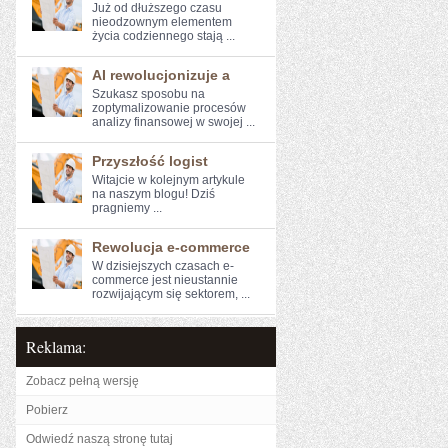
Już od dłuższego ⁣czasu
nieodzownym elementem
życia codziennego stają ...
AI rewolucjonizuje a
Szukasz sposobu na
zoptymalizowanie ⁤procesów
analizy finansowej w swojej ...
Przyszłość logist
Witajcie w kolejnym artykule⁣
na naszym blogu! Dziś
pragniemy⁤ ...
Rewolucja e-commerce
W dzisiejszych‌ czasach e-
commerce jest nieustannie
rozwijającym się ​sektorem, ...
Reklama:
Zobacz pełną wersję
Pobierz
Odwiedź naszą stronę tutaj