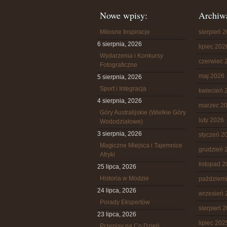
Nowe wpisy:
Archiw
Miłosne Inspiracje
sierpień 
6 sierpnia, 2026
lipiec 202
Wydarzenia i Konkursy
czerwiec 
Fotograficzne
maj 2026
5 sierpnia, 2026
Sport i Integracja
kwiecień 
4 sierpnia, 2026
marzec 2
Góry Australijskie (Wielkie Góry
luty 2026
Wododziałowe)
3 sierpnia, 2026
styczeń 2
Magiczne Miejsca i Tajemnice
grudzień 
Afryki
listopad 
25 lipca, 2026
Historia w Modzie
październ
24 lipca, 2026
wrzesień 
Porady Ekspertów
sierpień 
23 lipca, 2026
lipiec 202
Przepisy na Co Dzień