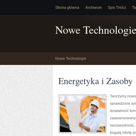
Strona główna
Archiwum
Spis Treści
Ta
Nowe Technologi
Nowe Technologie
Energetyka i Zasoby
Tworzymy nowoc
sprawdzone sys
działalność kon
zaawansowanych
niezawodność, 
bogatą ofertę p