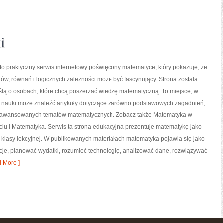
i
o praktyczny serwis internetowy poświęcony matematyce, który pokazuje, że
orów, równań i logicznych zależności może być fascynujący. Strona została
ślą o osobach, które chcą poszerzać wiedzę matematyczną. To miejsce, w
t nauki może znaleźć artykuły dotyczące zarówno podstawowych zagadnień,
 zaawansowanych tematów matematycznych. Zobacz także Matematyka w
iu i Matematyka. Serwis ta strona edukacyjna prezentuje matematykę jako
o klasy lekcyjnej. W publikowanych materiałach matematyka pojawia się jako
cje, planować wydatki, rozumieć technologię, analizować dane, rozwiązywać
 More ]