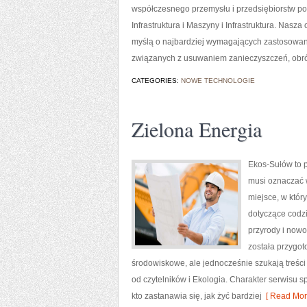
współczesnego przemysłu i przedsiębiorstw p
Infrastruktura i Maszyny i Infrastruktura. Nas
myślą o najbardziej wymagających zastosowan
związanych z usuwaniem zanieczyszczeń, obr
CATEGORIES:
NOWE TECHNOLOGIE
Zielona Energia
Ekos-Sułów to p
musi oznaczać 
miejsce, w któr
dotyczące codzi
przyrody i nowo
została przygo
środowiskowe, ale jednocześnie szukają treśc
od czytelników i Ekologia. Charakter serwisu 
kto zastanawia się, jak żyć bardziej
[ Read Mor