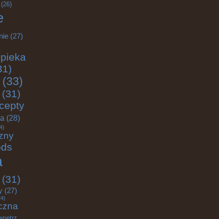
(26)
e
nie
(27)
pieka
31)
(33)
(31)
cepty
ja
(28)
4)
zny
ods
a
(31)
y
(27)
4)
czna
wnętrz