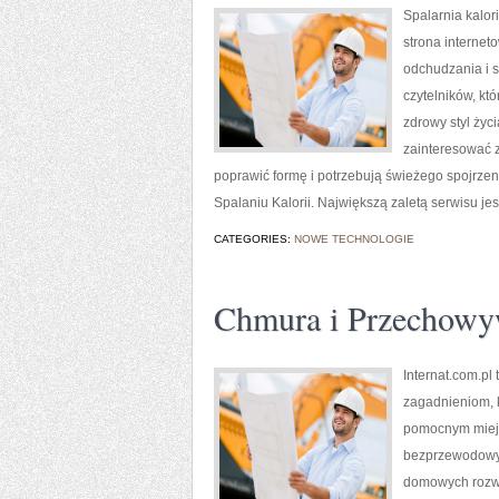
Spalarnia kalor
strona internet
odchudzania i s
czytelników, kt
zdrowy styl życ
zainteresować z
poprawić formę i potrzebują świeżego spojrze
Spalaniu Kalorii. Największą zaletą serwisu je
CATEGORIES:
NOWE TECHNOLOGIE
Chmura i Przechowy
Internat.com.pl
zagadnieniom, 
pomocnym miejs
bezprzewodowyc
domowych rozwią