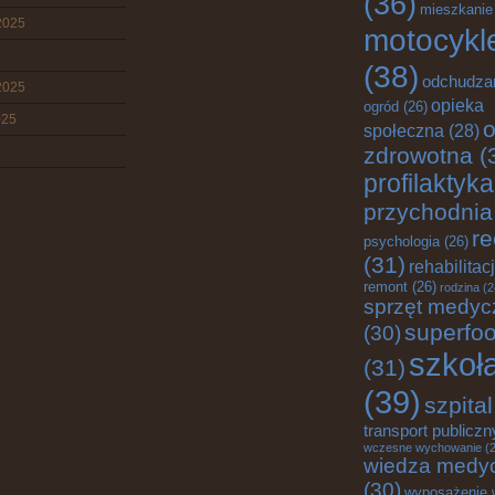
(36)
mieszkanie
2025
motocykl
(38)
odchudza
2025
opieka
ogród
(26)
025
o
społeczna
(28)
zdrowotna
(
profilaktyka
przychodnia
re
psychologia
(26)
(31)
rehabilitac
remont
(26)
rodzina
(2
sprzęt medyc
superfo
(30)
szkoł
(31)
(39)
szpital
transport publiczn
wczesne wychowanie
(2
wiedza medy
(30)
wyposażenie 