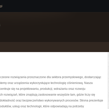
gi
e
zesne rozwiązania przeznaczone dla sektora przemysłowego, dostarczając
temy oraz urządzenia wykorzystujące technologię ciśnieniową. Nasza
centruje się na projektowaniu, produkcji, wdrażaniu oraz rozwoju
 rozwiązań, które znajdują zastosowanie wszędzie tam, gdzie liczy się
dokładność oraz bezpieczeństwo wykonywanych procesów. Strona prezentuje
roduktów, usług oraz technologii, które odpowiadają na potrzeby