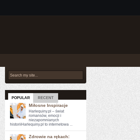
POPULAR
RECENT
Miłosne Inspiracje
Harlequiny.pl – świat
romansów, emocji i
niezapomnianych
historiiHarlequiny.pl to internetowa ...
Zdrowie na rękach: