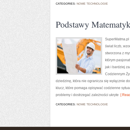
CATEGORIES:
NOWE TECHNOLOGIE
Podstawy Matematyk
SuperMatma.pl t
świat liczb, wz
stworzona z my
którym pasjona
jak i bardziej
Codziennym Życ
dziedzinę, która nie ogranicza się wyłącznie d
klucz, które pomaga opisywać codzienne sytua
problemy i dostrzegać zależności ukryte
[ Read
CATEGORIES:
NOWE TECHNOLOGIE