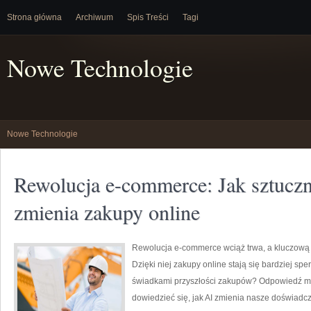
Strona główna
Archiwum
Spis Treści
Tagi
Nowe Technologie
Nowe Technologie
Rewolucja e-commerce: Jak sztuczna
zmienia zakupy online
Rewolucja e-commerce wciąż trwa, a kluczową r
Dzięki niej zakupy online stają się bardziej s
świadkami przyszłości zakupów? Odpowiedź moż
dowiedzieć się, jak AI zmienia nasze doświad