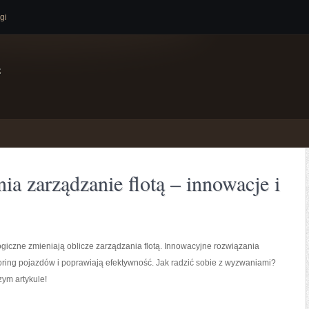
gi
e
ia zarządzanie flotą – innowacje i
giczne zmieniają oblicze zarządzania flotą. Innowacyjne rozwiązania
oring pojazdów i poprawiają efektywność. Jak radzić sobie z wyzwaniami?
ym artykule!