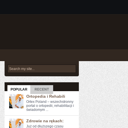
POPULAR
RECENT
Ortopedia i Rehabili
Ortex Poland – wszechstronny
portal o ortopedii, rehabilitacji i
świadomym ...
Zdrowie na rękach:
Już od dłuższego ⁣czasu