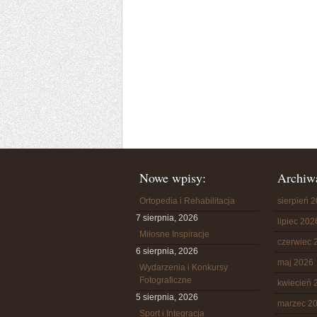
Nowe wpisy:
Archiw
Ortopedia i Rehabilitacja
sierpień 
7 sierpnia, 2026
lipiec 202
Miłosne Inspiracje
czerwiec 
6 sierpnia, 2026
maj 2026
Wydarzenia i Konkursy
Fotograficzne
kwiecień 
5 sierpnia, 2026
marzec 2
Sport i Integracja