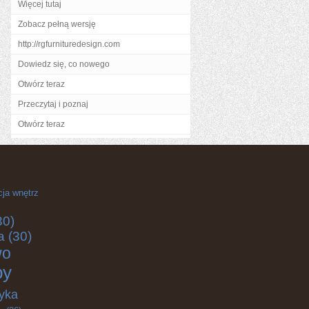
Więcej tutaj
Zobacz pełną wersję
http://rgfurnituredesign.com
Dowiedz się, co nowego
Otwórz teraz
Przeczytaj i poznaj
Otwórz teraz
cja wnętrz
30)
a
(30)
wo
by
yka