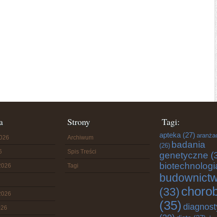
a
Strony
Tagi:
apteka
(27)
aranża
2026
Archiwum
badania
(26)
6
Spis Treści
genetyczne
(
biotechnologi
2026
Tagi
budownict
choro
(33)
2026
(35)
diagnost
026