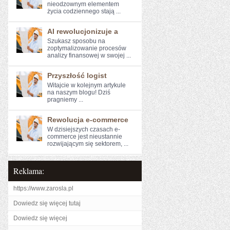
nieodzownym elementem
życia codziennego stają ...
AI rewolucjonizuje a
Szukasz sposobu na
zoptymalizowanie ⁤procesów
analizy finansowej w swojej ...
Przyszłość logist
Witajcie w kolejnym artykule⁣
na naszym blogu! Dziś
pragniemy⁤ ...
Rewolucja e-commerce
W dzisiejszych‌ czasach e-
commerce jest nieustannie
rozwijającym się ​sektorem, ...
Reklama:
https://www.zarosla.pl
Dowiedz się więcej tutaj
Dowiedz się więcej