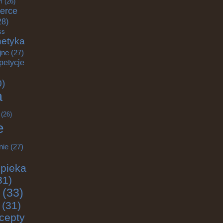
m
(26)
erce
28)
ss
etyka
jne
(27)
petycje
0)
a
(26)
e
nie
(27)
pieka
31)
(33)
(31)
cepty