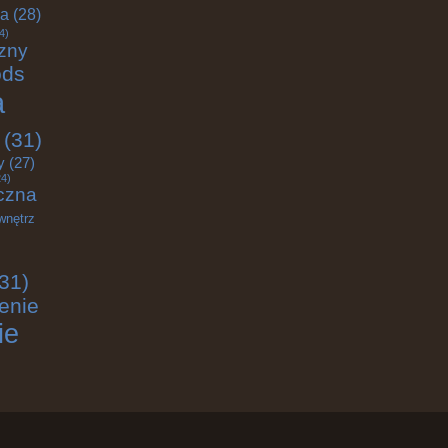
ja
(28)
4)
zny
ods
a
(31)
y
(27)
4)
czna
wnętrz
31)
enie
ie