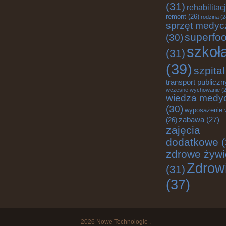
(31)
rehabilitac
remont
(26)
rodzina
(2
sprzęt medyc
superfo
(30)
szkoł
(31)
(39)
szpital
transport publiczn
wczesne wychowanie
(2
wiedza medy
(30)
wyposażenie 
zabawa
(27)
(26)
zajęcia
dodatkowe
(
zdrowe żywi
Zdrow
(31)
(37)
2026
Nowe Technologie
.