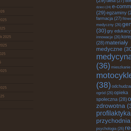
(29)
dieta
(27)
do
e-comm
dzieci
(24)
026
(29)
egzaminy
(
farmacja
(27)
fitne
2025
gen
medyczny
(26)
2025
(30)
gry edukacy
kore
ik 2025
innowacje
(26)
materiały
(28)
2025
medyczne
(3
2025
medycyn
5
(36)
mieszkanie
2025
motocykl
(38)
odchudza
2025
opieka
ogród
(26)
025
o
społeczna
(28)
zdrowotna
(
profilaktyka
przychodnia
re
psychologia
(26)