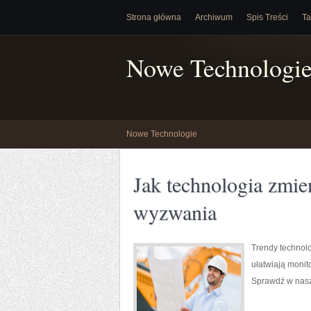
Strona główna
Archiwum
Spis Treści
Ta
Nowe Technologi
Nowe Technologie
Jak technologia zmien
wyzwania
Trendy technolo
ułatwiają monit
Sprawdź w nasz