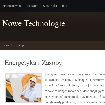
Strona główna
Archiwum
Spis Treści
Tagi
Nowe Technologie
Nowe Technologie
Energetyka i Zasoby
Tworzymy nowoczesne rozwiązania przeznaczon
sprawdzone systemy oraz urządzenia wykorzyst
działalność koncentruje się na projektowaniu, 
zaawansowanych rozwiązań, które znajdują zas
niezawodność, dokładność oraz bezpieczeństw
bogatą ofertę produktów, usług oraz technologi