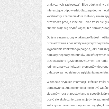
praktycznych zastosowań. Blog edukacyjny o ch
interesujące odpowiedzi: dlaczego jedne metale
katalizatory, czemu niektóre roztwory zmienia
przewodzą prąd, a inne nie. Takie treści nie ty
chemia staje się czymś więcej niż obowiązko
Dużym atutem strony o takim profilu jest moż
przeładowania i bez utraty merytorycznej wart
wyjaśnienia konkretnego pojęcia, jak i dłuższ
edukacyjnej bazy materiałów, do której wraca si
przedstawiane językiem przyjaznym, ale nadal 
jednym z najważniejszych elementów dobrego 
dalszego samodzielnego zgłębiania materiału.
W świecie szybkich informacji i krótkich treśc
opracowania. Zdajechemie.pl może być właśnie
sloganów, lecz przedstawiana w sposób, któr
uczyć się skutecznie, zamiast jedynie zapamię
wskazywać zależności, wyjaśniać wyjątki, tł