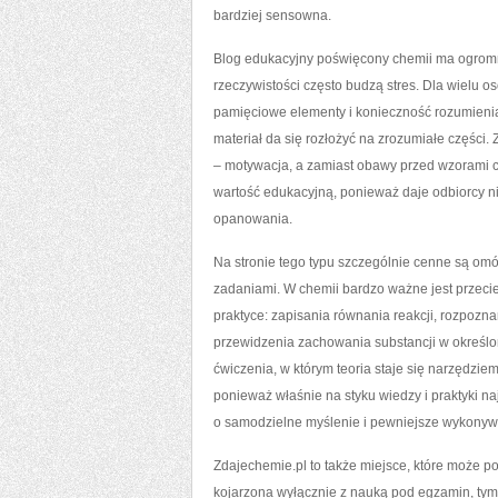
bardziej sensowna.
Blog edukacyjny poświęcony chemii ma ogromne
rzeczywistości często budzą stres. Dla wielu o
pamięciowe elementy i konieczność rozumienia
materiał da się rozłożyć na zrozumiałe części
– motywacja, a zamiast obawy przed wzorami 
wartość edukacyjną, ponieważ daje odbiorcy nie
opanowania.
Na stronie tego typu szczególnie cenne są om
zadaniami. W chemii bardzo ważne jest przecież
praktyce: zapisania równania reakcji, rozpozna
przewidzenia zachowania substancji w określ
ćwiczenia, w którym teoria staje się narzędz
ponieważ właśnie na styku wiedzy i praktyki na
o samodzielne myślenie i pewniejsze wykonyw
Zdajechemie.pl to także miejsce, które może 
kojarzona wyłącznie z nauką pod egzamin, tymc