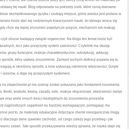
y z chemii, ale równie dobrze służy tym, którzy chcą wrócić do materiału po
odstawy tej nauki. Blog odpowiada na potrzeby osób, które cenią klarowne
admiar skomplikowanego języka i szukają miejsca, gdzie wiedza jest podana w
serwis może stać się codziennym towarzyszem nauki, do którego wraca się
 gdy chce się lepiej zrozumieć pojedyncze pojęcie, mechanizm lub reakcję.
 czyli obszar badający związki organiczne. Na blogu ten temat może być
uralnych, lecz jako przejrzysty system zależności. Czytelnik ma okazję
 grupy funkcyjne, reakcje charakterystyczne, substytucję, addycję,
 sposób, który ułatwia zrozumienie. Zamiast suchych definicji pojawia się tu
 reagują w określony sposób, a inne wykazują odmienne właściwości. Dzięki
 i wzorów, a staje się przejrzystym systemem.
óra na zdajechemie.pl ma szansę zostać pokazana jako fundament rozumienia
ki, tlenki, wodorki, kwasy, zasady, sole, reakcje strąceniowe, właściwości metali
nowe oraz wiele innych treści niezbędnych do zrozumienia procesów
 od najprostszych zagadnień ku bardziej wymagającym, pomagając mu
nne jest to, że materiały edukacyjne dotyczące chemii nieorganicznej mogą
też dlaczego dane zjawisko zachodzi, od czego zależy jego przebieg i jak
ywaniu zadań. Taki sposób przekazywania wiedzy sprawia, że nauka staje się