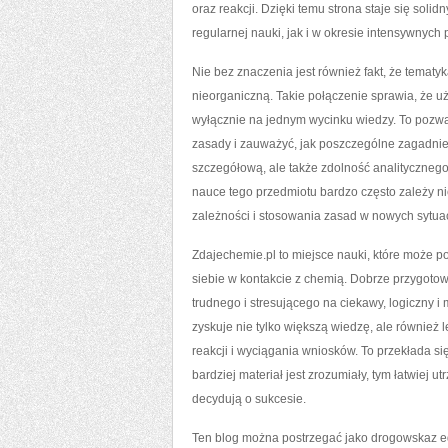
oraz reakcji. Dzięki temu strona staje się so
regularnej nauki, jak i w okresie intensywnyc
Nie bez znaczenia jest również fakt, że temat
nieorganiczną. Takie połączenie sprawia, że uż
wyłącznie na jednym wycinku wiedzy. To pozwa
zasady i zauważyć, jak poszczególne zagadnie
szczegółową, ale także zdolność analitycznego
nauce tego przedmiotu bardzo często zależy 
zależności i stosowania zasad w nowych sytua
Zdajechemie.pl to miejsce nauki, które może 
siebie w kontakcie z chemią. Dobrze przygoto
trudnego i stresującego na ciekawy, logiczny i 
zyskuje nie tylko większą wiedzę, ale równie
reakcji i wyciągania wniosków. To przekłada si
bardziej materiał jest zrozumiały, tym łatwiej 
decydują o sukcesie.
Ten blog można postrzegać jako drogowskaz edu