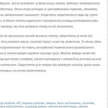
tyczne. Jest to przestrzeń, w której wzory, reakcje, definicje i doświadczenia
r informacji. Strona może pomagać w uporządkowaniu materiału, utrwalaniu
niu zainteresowań naukowych. Dzięki temu zdajechemie.pl staje się czymś
ju, w którym chemia organiczna i nieorganiczna zostają przedstawione jako
 każdego, kto chce poświęcić chwilę na ich zrozumienie.
 ale nie uproszczony sposób tłumaczy chemię, zdajechemie.pl może być
chcą wiedzieć więcej, rozumieć lepiej i uczyć się skuteczniej. To strona, która
rzygotowaniach do matury, porządkować materiał przed sprawdzianem i
cna w niemal każdym aspekcie naszego życia. Właśnie dlatego serwis ten
łączące teorię z praktyką, szkolne wymagania z ciekawością poznawczą oraz
m przekazem. Zdajechemie.pl to miejsce dla ambitnych uczniów, gdzie nauka
resująca i po prostu skuteczniejsza.
acje mobilne
,
AR
,
badania rynkowe
,
bakalia
,
biuro rachunkowe
,
ceramika
,
ura obliczeniowa
,
coaching kariery
,
cyfrowa transformacja
,
cyfrowe