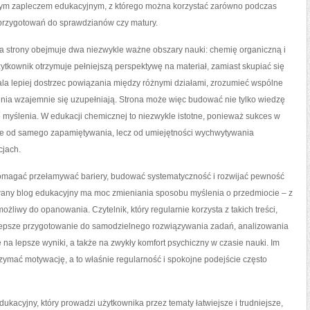
lidnym zapleczem edukacyjnym, z którego można korzystać zarówno podczas
h przygotowań do sprawdzianów czy matury.
yka strony obejmuje dwa niezwykle ważne obszary nauki: chemię organiczną i
ytkownik otrzymuje pełniejszą perspektywę na materiał, zamiast skupiać się
la lepiej dostrzec powiązania między różnymi działami, zrozumieć wspólne
nia wzajemnie się uzupełniają. Strona może więc budować nie tylko wiedzę
 myślenia. W edukacji chemicznej to niezwykle istotne, ponieważ sukces w
nie od samego zapamiętywania, lecz od umiejętności wychwytywania
cjach.
pomagać przełamywać bariery, budować systematyczność i rozwijać pewność
wany blog edukacyjny ma moc zmieniania sposobu myślenia o przedmiocie – z
możliwy do opanowania. Czytelnik, który regularnie korzysta z takich treści,
ż lepsze przygotowanie do samodzielnego rozwiązywania zadań, analizowania
ę na lepsze wyniki, a także na zwykły komfort psychiczny w czasie nauki. Im
utrzymać motywację, a to właśnie regularność i spokojne podejście często
kacyjny, który prowadzi użytkownika przez tematy łatwiejsze i trudniejsze,