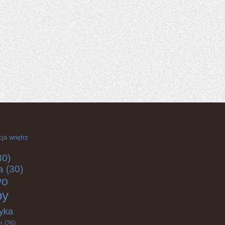
cja wnętrz
30)
a
(30)
wo
by
yka
m
(26)