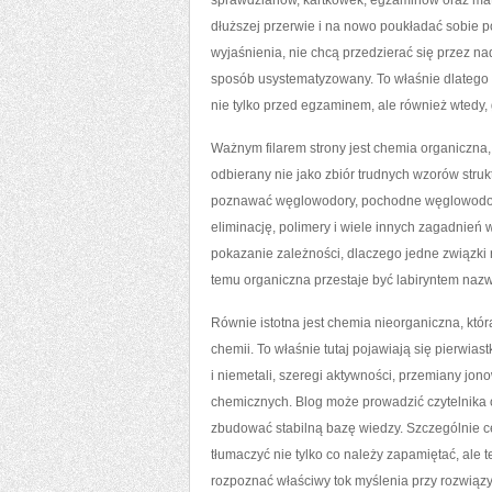
sprawdzianów, kartkówek, egzaminów oraz matur
dłuższej przerwie i na nowo poukładać sobie p
wyjaśnienia, nie chcą przedzierać się przez n
sposób usystematyzowany. To właśnie dlatego 
nie tylko przed egzaminem, ale również wtedy,
Ważnym filarem strony jest chemia organiczna,
odbierany nie jako zbiór trudnych wzorów strukt
poznawać węglowodory, pochodne węglowodorów,
eliminację, polimery i wiele innych zagadnień w
pokazanie zależności, dlaczego jedne związki
temu organiczna przestaje być labiryntem nazw
Równie istotna jest chemia nieorganiczna, kt
chemii. To właśnie tutaj pojawiają się pierwiast
i niemetali, szeregi aktywności, przemiany jo
chemicznych. Blog może prowadzić czytelnika
zbudować stabilną bazę wiedzy. Szczególnie ce
tłumaczyć nie tylko co należy zapamiętać, ale 
rozpoznać właściwy tok myślenia przy rozwiąz