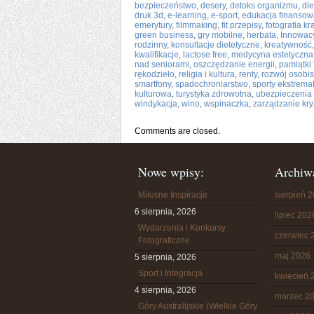
bezpieczeństwo
,
desery
,
detoks organizmu
,
di
druk 3d
,
e-learning
,
e-sport
,
edukacja finansow
emerytury
,
filmmaking
,
fit przepisy
,
fotografia k
green business
,
gry mobilne
,
herbata
,
Innowac
rodzinny
,
konsultacje dietetyczne
,
kreatywność
kwalifikacje
,
lactose free
,
medycyna estetyczna
nad seniorami
,
oszczędzanie energii
,
pamiątki 
rękodzieło
,
religia i kultura
,
renty
,
rozwój osobis
smartfony
,
spadochroniarstwo
,
sporty ekstrema
kulturowa
,
turystyka zdrowotna
,
ubezpieczenia
windykacja
,
wino
,
wspinaczka
,
zarządzanie kr
Comments are closed.
Nowe wpisy:
Archiw
Miłosne Inspiracje
sierpień 
6 sierpnia, 2026
lipiec 202
Wydarzenia i Konkursy
czerwiec 
Fotograficzne
maj 2026
5 sierpnia, 2026
Sport i Integracja
kwiecień 
4 sierpnia, 2026
marzec 2
Góry Australijskie (Wielkie Góry