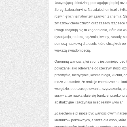
fascynującą dziedziną, pomagającą lepiej rozum
Sprzęt Laboratoryjny. Na zdajechemie.pl użytko
rozwiniętych tematów związanych z chemią. Str
związków chemicznych oraz zasady rządzące r
uwagi znajdują się tu zagadnienia, które dla wi
dysocjacja, redoks, stężenia, kwasy, zasady, so
pomocą naukową dla osób, które chcą krok po k
większą świadomością.
Ogromną wartością tej strony jest umiejętność ł
pokazane jako oderwane od rzeczywistości dzia
przemyśle, medycynie, kosmetologii, kuchni, o
może zrozumieć, że reakcje chemiczne nie końc
wszędzie: podczas gotowania, czyszczenia, piel
sprawia, że nauka staje się bardziej przekonuj
abstrakcyjne i zaczynają mieć realny wymiar.
Zdajechemie.pl może być wartościowym narzędz
kierunków pokrewnych, a także dla osób, któr