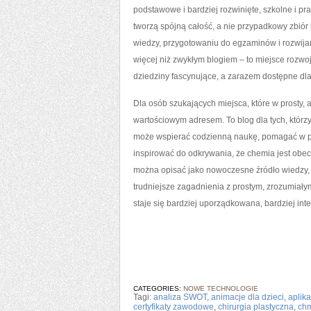
podstawowe i bardziej rozwinięte, szkolne i prak
tworzą spójną całość, a nie przypadkowy zbió
wiedzy, przygotowaniu do egzaminów i rozwija
więcej niż zwykłym blogiem – to miejsce rozwo
dziedziny fascynujące, a zarazem dostępne dla
Dla osób szukających miejsca, które w prosty,
wartościowym adresem. To blog dla tych, którzy 
może wspierać codzienną naukę, pomagać w p
inspirować do odkrywania, że chemia jest obe
można opisać jako nowoczesne źródło wiedzy, 
trudniejsze zagadnienia z prostym, zrozumiały
staje się bardziej uporządkowana, bardziej inte
CATEGORIES:
NOWE TECHNOLOGIE
Tagi:
analiza SWOT
,
animacje dla dzieci
,
aplik
certyfikaty zawodowe
,
chirurgia plastyczna
,
chm