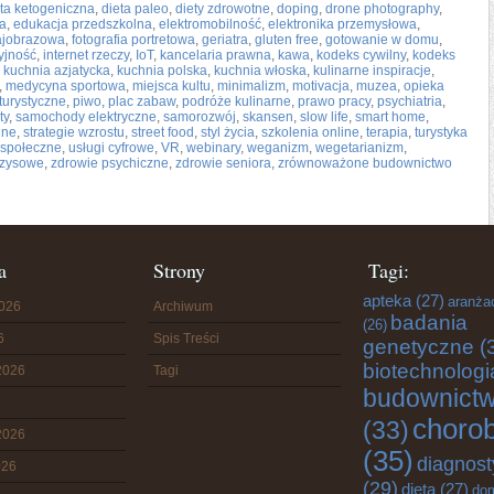
eta ketogeniczna
,
dieta paleo
,
diety zdrowotne
,
doping
,
drone photography
,
a
,
edukacja przedszkolna
,
elektromobilność
,
elektronika przemysłowa
,
rajobrazowa
,
fotografia portretowa
,
geriatra
,
gluten free
,
gotowanie w domu
,
yjność
,
internet rzeczy
,
IoT
,
kancelaria prawna
,
kawa
,
kodeks cywilny
,
kodeks
,
kuchnia azjatycka
,
kuchnia polska
,
kuchnia włoska
,
kulinarne inspiracje
,
,
medycyna sportowa
,
miejsca kultu
,
minimalizm
,
motivacja
,
muzea
,
opieka
turystyczne
,
piwo
,
plac zabaw
,
podróże kulinarne
,
prawo pracy
,
psychiatria
,
ty
,
samochody elektryczne
,
samorozwój
,
skansen
,
slow life
,
smart home
,
lne
,
strategie wzrostu
,
street food
,
styl życia
,
szkolenia online
,
terapia
,
turystyka
 społeczne
,
usługi cyfrowe
,
VR
,
webinary
,
weganizm
,
wegetarianizm
,
yzysowe
,
zdrowie psychiczne
,
zdrowie seniora
,
zrównoważone budownictwo
a
Strony
Tagi:
apteka
(27)
aranża
2026
Archiwum
badania
(26)
6
Spis Treści
genetyczne
(
biotechnologi
2026
Tagi
budownict
choro
(33)
2026
(35)
diagnost
026
(29)
dieta
(27)
do