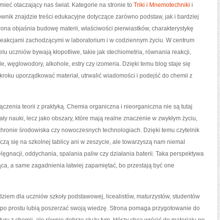
ieć otaczający nas świat. Kategorie na stronie to
Triki i Mnemotechniki
i
wnik znajdzie treści edukacyjne dotyczące zarówno podstaw, jak i bardziej
ona objaśnia budowę materii, właściwości pierwiastków, charakterystykę
eakcjami zachodzącymi w laboratorium i w codziennym życiu. W centrum
elu uczniów bywają kłopotliwe, takie jak stechiometria, równania reakcji,
le, węglowodory, alkohole, estry czy izomeria. Dzięki temu blog staje się
roku uporządkować materiał, utrwalić wiadomości i podejść do chemii z
ączenia teorii z praktyką. Chemia organiczna i nieorganiczna nie są tutaj
ły nauki, lecz jako obszary, które mają realne znaczenie w zwykłym życiu,
chronie środowiska czy nowoczesnych technologiach. Dzięki temu czytelnik
zą się na szkolnej tablicy ani w zeszycie, ale towarzyszą nam niemal
ęgnacji, oddychania, spalania paliw czy działania baterii. Taka perspektywa
ąca, a same zagadnienia łatwiej zapamiętać, bo przestają być one
iem dla uczniów szkoły podstawowej, licealistów, maturzystów, studentów
e po prostu lubią poszerzać swoją wiedzę. Strona pomaga przygotowanie do