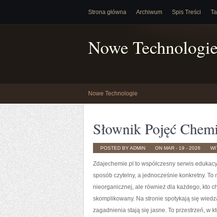
Strona główna
Archiwum
Spis Treści
Ta
Nowe Technologi
Nowe Technologie
Słownik Pojęć Chem
POSTED BY ADMIN
ON MAR - 19 - 2026
WI
Zdajechemie.pl to współczesny serwis edukacy
sposób czytelny, a jednocześnie konkretny. To m
nieorganicznej, ale również dla każdego, kto c
skomplikowany. Na stronie spotykają się wiedz
zagadnienia stają się jasne. To przestrzeń, w k