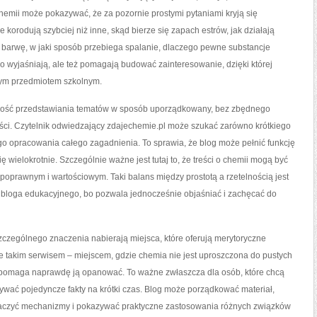
emii może pokazywać, że za pozornie prostymi pytaniami kryją się
 korodują szybciej niż inne, skąd bierze się zapach estrów, jak działają
ją barwę, w jaki sposób przebiega spalanie, dlaczego pewne substancje
lko wyjaśniają, ale też pomagają budować zainteresowanie, dzięki której
wym przedmiotem szkolnym.
liwość przedstawiania tematów w sposób uporządkowany, bez zbędnego
ości. Czytelnik odwiedzający zdajechemie.pl może szukać zarówno krótkiego
ego opracowania całego zagadnienia. To sprawia, że blog może pełnić funkcję
ę wielokrotnie. Szczególnie ważne jest tutaj to, że treści o chemii mogą być
poprawnym i wartościowym. Taki balans między prostotą a rzetelnością jest
bloga edukacyjnego, bo pozwala jednocześnie objaśniać i zachęcać do
i szczególnego znaczenia nabierają miejsca, które oferują merytoryczne
 takim serwisem – miejscem, gdzie chemia nie jest uproszczona do pustych
y pomaga naprawdę ją opanować. To ważne zwłaszcza dla osób, które chcą
tywać pojedyncze fakty na krótki czas. Blog może porządkować materiał,
umaczyć mechanizmy i pokazywać praktyczne zastosowania różnych związków