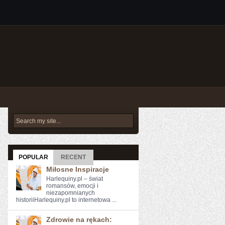
POPULAR
RECENT
Miłosne Inspiracje
Harlequiny.pl – świat
romansów, emocji i
niezapomnianych
historiiHarlequiny.pl to internetowa ...
Zdrowie na rękach: