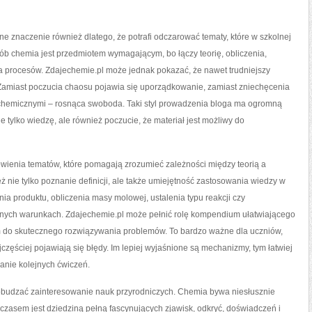
 znaczenie również dlatego, że potrafi odczarować tematy, które w szkolnej
sób chemia jest przedmiotem wymagającym, bo łączy teorię, obliczenia,
 procesów. Zdajechemie.pl może jednak pokazać, że nawet trudniejszy
. Zamiast poczucia chaosu pojawia się uporządkowanie, zamiast zniechęcenia
chemicznymi – rosnąca swoboda. Taki styl prowadzenia bloga ma ogromną
 tylko wiedzę, ale również poczucie, że materiał jest możliwy do
ówienia tematów, które pomagają zrozumieć zależności między teorią a
 nie tylko poznanie definicji, ale także umiejętność zastosowania wiedzy w
nia produktu, obliczenia masy molowej, ustalenia typu reakcji czy
onych warunkach. Zdajechemie.pl może pełnić rolę kompendium ułatwiającego
iem do skutecznego rozwiązywania problemów. To bardzo ważne dla uczniów,
jczęściej pojawiają się błędy. Im lepiej wyjaśnione są mechanizmy, tym łatwiej
anie kolejnych ćwiczeń.
pobudzać zainteresowanie nauk przyrodniczych. Chemia bywa niesłusznie
zasem jest dziedziną pełną fascynujących zjawisk, odkryć, doświadczeń i