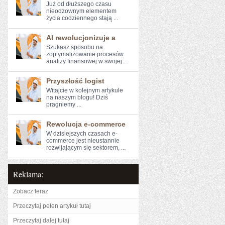
Już od dłuższego ⁣czasu
nieodzownym elementem
życia codziennego stają ...
AI rewolucjonizuje a
Szukasz sposobu na
zoptymalizowanie ⁤procesów
analizy finansowej w swojej ...
Przyszłość logist
Witajcie w kolejnym artykule⁣
na naszym blogu! Dziś
pragniemy⁤ ...
Rewolucja e-commerce
W dzisiejszych‌ czasach e-
commerce jest nieustannie
rozwijającym się ​sektorem, ...
Reklama:
Zobacz teraz
Przeczytaj pełen artykuł tutaj
Przeczytaj dalej tutaj