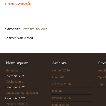
5.
kliknij aby przejść
CATEGORIES:
NOWE TECHNOLOGIE
Comments are closed.
Nowe wpisy:
Archiwa
Stro
Holandia
sierpień 2026
Arch
9 sierpnia, 2026
lipiec 2026
Spis T
Odchudzanie
czerwiec 2026
Tagi
8 sierpnia, 2026
maj 2026
Ortopedia i Rehabilitacja
kwiecień 2026
7 sierpnia, 2026
Miłosne Inspiracje
marzec 2026