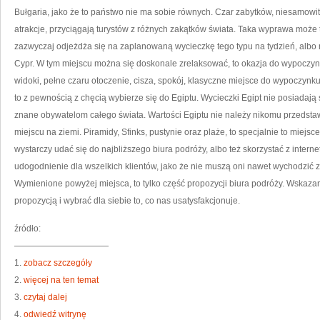
Z
Bułgaria, jako że to państwo nie ma sobie równych. Czar zabytków, niesamowita 
D
O
atrakcje, przyciągają turystów z różnych zakątków świata. Taka wyprawa może
MI
zazwyczaj odjeżdża się na zaplanowaną wycieczkę tego typu na tydzień, albo 
Cypr. W tym miejscu można się doskonale zrelaksować, to okazja do wypoczyn
widoki, pełne czaru otoczenie, cisza, spokój, klasyczne miejsce do wypoczynku
to z pewnością z chęcią wybierze się do Egiptu. Wycieczki Egipt nie posiadają 
znane obywatelom całego świata. Wartości Egiptu nie należy nikomu przedstaw
miejscu na ziemi. Piramidy, Sfinks, pustynie oraz plaże, to specjalnie to miejs
wystarczy udać się do najbliższego biura podróży, albo też skorzystać z interne
udogodnienie dla wszelkich klientów, jako że nie muszą oni nawet wychodzić z
Wymienione powyżej miejsca, to tylko część propozycji biura podróży. Wskazan
propozycją i wybrać dla siebie to, co nas usatysfakcjonuje.
źródło:
———————————
1.
zobacz szczegóły
2.
więcej na ten temat
3.
czytaj dalej
4.
odwiedź witrynę