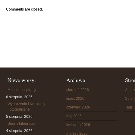
Comments are closed.
Nowe wpisy:
Archiwa
Stro
Miłosne Inspiracje
sierpień 2026
Arch
6 sierpnia, 2026
lipiec 2026
Spis T
Wydarzenia i Konkursy
czerwiec 2026
Tagi
Fotograficzne
maj 2026
5 sierpnia, 2026
Sport i Integracja
kwiecień 2026
4 sierpnia, 2026
marzec 2026