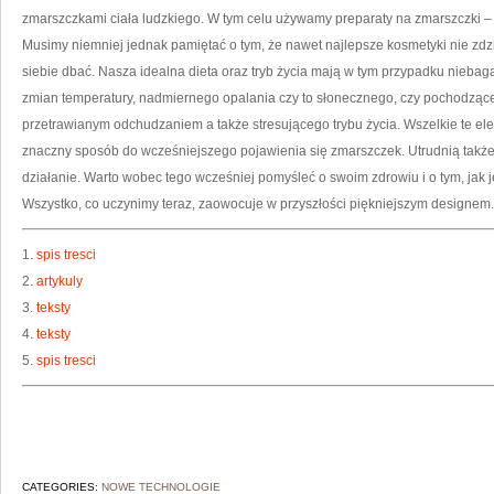
O
zmarszczkami ciała ludzkiego. W tym celu używamy preparaty na zmarszczki –
P
Musimy niemniej jednak pamiętać o tym, że nawet najlepsze kosmetyki nie zdzia
S
siebie dbać. Nasza idealna dieta oraz tryb życia mają w tym przypadku nieba
zmian temperatury, nadmiernego opalania czy to słonecznego, czy pochodząc
przetrawianym odchudzaniem a także stresującego trybu życia. Wszelkie te el
znaczny sposób do wcześniejszego pojawienia się zmarszczek. Utrudnią takż
działanie. Warto wobec tego wcześniej pomyśleć o swoim zdrowiu i o tym, jak j
Wszystko, co uczynimy teraz, zaowocuje w przyszłości piękniejszym designem.
1.
spis tresci
2.
artykuly
3.
teksty
4.
teksty
5.
spis tresci
CATEGORIES:
NOWE TECHNOLOGIE