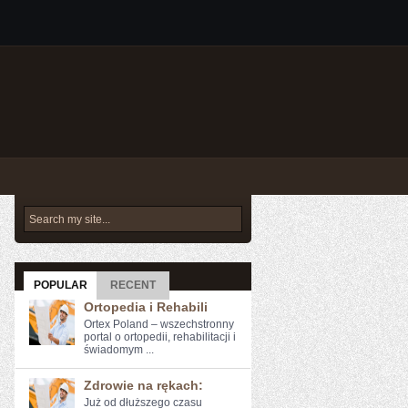
POPULAR
RECENT
Ortopedia i Rehabili
Ortex Poland – wszechstronny
portal o ortopedii, rehabilitacji i
świadomym ...
Zdrowie na rękach:
Już od dłuższego ⁣czasu