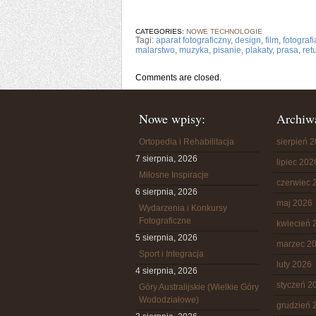
CATEGORIES:
NOWE TECHNOLOGIE
Tagi:
aparat fotograficzny
,
design
,
film
,
fotografi
malarstwo
,
muzyka
,
pisanie
,
plakaty
,
prasa
,
ret
Comments are closed.
Nowe wpisy:
Archiw
Ortopedia i Rehabilitacja
sierpień 
7 sierpnia, 2026
lipiec 202
Miłosne Inspiracje
czerwiec 
6 sierpnia, 2026
maj 2026
Wydarzenia i Konkursy
Fotograficzne
kwiecień 
5 sierpnia, 2026
marzec 2
Sport i Integracja
luty 2026
4 sierpnia, 2026
styczeń 2
Góry Australijskie (Wielkie Góry
Wododziałowe)
grudzień 