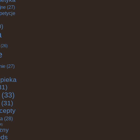
jne
(27)
petycje
0)
a
(26)
e
nie
(27)
pieka
31)
(33)
(31)
cepty
ja
(28)
4)
zny
ods