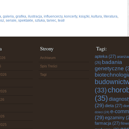
a
,
galeria
,
grafika
,
ilustracja
,
influencerzy
,
koncerty
,
książki
,
kultura
,
literatura
,
usz
,
seriale
,
spektakle
,
sztuka
,
taniec
,
teatr
a
Strony
Tagi:
apteka
(27)
aranża
2026
Archiwum
badania
(26)
6
Spis Treści
genetyczne
(
biotechnologi
2026
Tagi
budownict
choro
(33)
2026
(35)
diagnost
026
(29)
dieta
(27)
do
e-comm
dzieci
(24)
026
(29)
egzaminy
(
farmacja
(27)
fitne
2025
gen