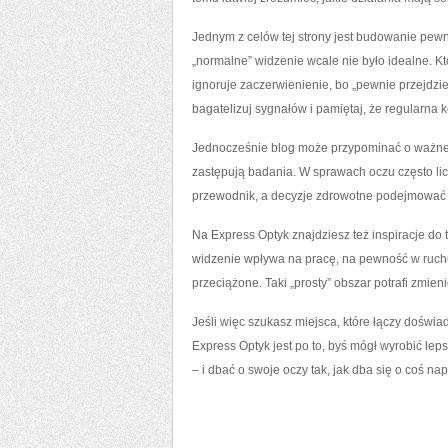
Jednym z celów tej strony jest budowanie pewn
„normalne” widzenie wcale nie było idealne. Kt
ignoruje zaczerwienienie, bo „pewnie przejdzie
bagatelizuj sygnałów i pamiętaj, że regularna 
Jednocześnie blog może przypominać o ważnej 
zastępują badania. W sprawach oczu często licz
przewodnik, a decyzje zdrowotne podejmować 
Na Express Optyk znajdziesz też inspiracje do t
widzenie wpływa na pracę, na pewność w ruchu, 
przeciążone. Taki „prosty” obszar potrafi zmieni
Jeśli więc szukasz miejsca, które łączy doświ
Express Optyk jest po to, byś mógł wyrobić lep
– i dbać o swoje oczy tak, jak dba się o coś 