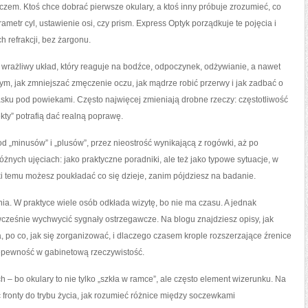
czem. Ktoś chce dobrać pierwsze okulary, a ktoś inny próbuje zrozumieć, co
ametr cyl, ustawienie osi, czy prism. Express Optyk porządkuje te pojęcia i
h refrakcji, bez żargonu.
o wrażliwy układ, który reaguje na bodźce, odpoczynek, odżywianie, a nawet
o tym, jak zmniejszać zmęczenie oczu, jak mądrze robić przerwy i jak zadbać o
asku pod powiekami. Często najwięcej zmieniają drobne rzeczy: częstotliwość
ekty” potrafią dać realną poprawę.
d „minusów” i „plusów”, przez nieostrość wynikającą z rogówki, aż po
óżnych ujęciach: jako praktyczne poradniki, ale też jako typowe sytuacje, w
ki temu możesz poukładać co się dzieje, zanim pójdziesz na badanie.
ia. W praktyce wiele osób odkłada wizytę, bo nie ma czasu. A jednak
ześnie wychwycić sygnały ostrzegawcze. Na blogu znajdziesz opisy, jak
 po co, jak się zorganizować, i dlaczego czasem krople rozszerzające źrenice
epewność w gabinetową rzeczywistość.
h – bo okulary to nie tylko „szkła w ramce”, ale często element wizerunku. Na
 fronty do trybu życia, jak rozumieć różnice między soczewkami