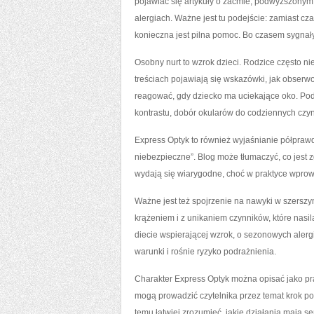
pojawiać się artykuły o zaćmie, podwyższonym
alergiach. Ważne jest tu podejście: zamiast cz
konieczna jest pilna pomoc. Bo czasem sygnały t
Osobny nurt to wzrok dzieci. Rodzice często n
treściach pojawiają się wskazówki, jak obserw
reagować, gdy dziecko ma uciekające oko. Po
kontrastu, dobór okularów do codziennych czynn
Express Optyk to również wyjaśnianie półpraw
niebezpieczne”. Blog może tłumaczyć, co jest
wydają się wiarygodne, choć w praktyce wprowa
Ważne jest też spojrzenie na nawyki w szerszy
krążeniem i z unikaniem czynników, które nasil
diecie wspierającej wzrok, o sezonowych alergi
warunki i rośnie ryzyko podrażnienia.
Charakter Express Optyk można opisać jako prak
mogą prowadzić czytelnika przez temat krok po 
temu łatwiej zrozumieć, jakie działania mają se