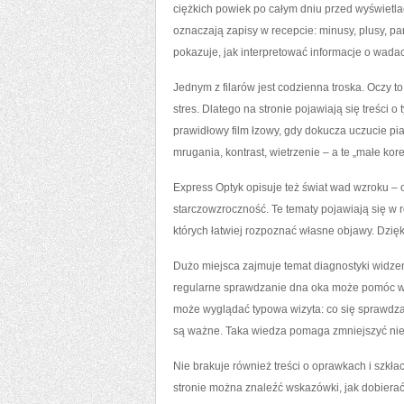
ciężkich powiek po całym dniu przed wyświetla
oznaczają zapisy w recepcie: minusy, plusy, par
pokazuje, jak interpretować informacje o wadac
Jednym z filarów jest codzienna troska. Oczy t
stres. Dlatego na stronie pojawiają się treści 
prawidłowy film łzowy, gdy dokucza uczucie pi
mrugania, kontrast, wietrzenie – a te „małe kor
Express Optyk opisuje też świat wad wzroku – o
starczowzroczność. Te tematy pojawiają się w r
których łatwiej rozpoznać własne objawy. Dzię
Dużo miejsca zajmuje temat diagnostyki widzen
regularne sprawdzanie dna oka może pomóc wc
może wyglądać typowa wizyta: co się sprawdza,
są ważne. Taka wiedza pomaga zmniejszyć ni
Nie brakuje również treści o oprawkach i szkłac
stronie można znaleźć wskazówki, jak dobierać