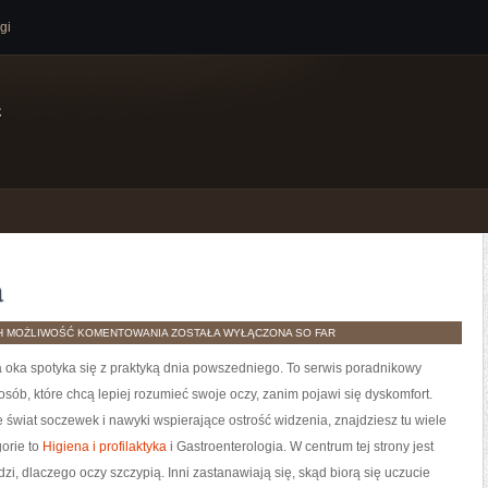
gi
e
a
MEDYCYNA
H
MOŻLIWOŚĆ KOMENTOWANIA
ZOSTAŁA WYŁĄCZONA
SO FAR
STYLU
ŻYCIA
a oka spotyka się z praktyką dnia powszedniego. To serwis poradnikowy
sób, które chcą lepiej rozumieć swoje oczy, zanim pojawi się dyskomfort.
że świat soczewek i nawyki wspierające ostrość widzenia, znajdziesz tu wiele
orie to
Higiena i profilaktyka
i Gastroenterologia. W centrum tej strony jest
zi, dlaczego oczy szczypią. Inni zastanawiają się, skąd biorą się uczucie