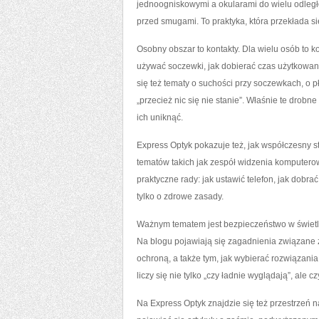
jednoogniskowymi a okularami do wielu odległoś
przed smugami. To praktyka, która przekłada si
Osobny obszar to kontakty. Dla wielu osób to ko
używać soczewki, jak dobierać czas użytkowani
się też tematy o suchości przy soczewkach, o pł
„przecież nic się nie stanie”. Właśnie te dro
ich uniknąć.
Express Optyk pokazuje też, jak współczesny s
tematów takich jak zespół widzenia komputero
praktyczne rady: jak ustawić telefon, jak dobra
tylko o zdrowe zasady.
Ważnym tematem jest bezpieczeństwo w świetle 
Na blogu pojawiają się zagadnienia związane z
ochroną, a także tym, jak wybierać rozwiązani
liczy się nie tylko „czy ładnie wyglądają”, ale c
Na Express Optyk znajdzie się też przestrzeń 