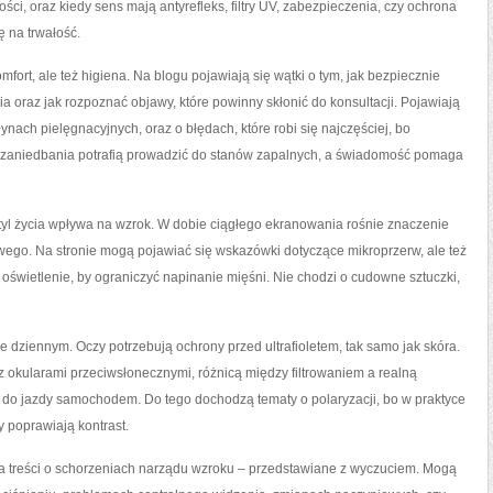
ci, oraz kiedy sens mają antyrefleks, filtry UV, zabezpieczenia, czy ochrona
ę na trwałość.
mfort, ale też higiena. Na blogu pojawiają się wątki o tym, jak bezpiecznie
a oraz jak rozpoznać objawy, które powinny skłonić do konsultacji. Pojawiają
ynach pielęgnacyjnych, oraz o błędach, które robi się najczęściej, bo
bne zaniedbania potrafią prowadzić do stanów zapalnych, a świadomość pomaga
tyl życia wpływa na wzrok. W dobie ciągłego ekranowania rośnie znaczenie
wego. Na stronie mogą pojawiać się wskazówki dotyczące mikroprzerw, ale też
ć oświetlenie, by ograniczyć napinanie mięśni. Nie chodzi o cudowne sztuczki,
dziennym. Oczy potrzebują ochrony przed ultrafioletem, tak samo jak skóra.
 okularami przeciwsłonecznymi, różnicą między filtrowaniem a realną
a do jazdy samochodem. Do tego dochodzą tematy o polaryzacji, bo w praktyce
zy poprawiają kontrast.
na treści o schorzeniach narządu wzroku – przedstawiane z wyczuciem. Mogą