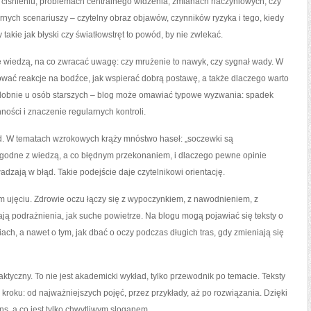
 ciśnieniu, problemach centralnego widzenia, zmianach naczyniowych, czy
arnych scenariuszy – czytelny obraz objawów, czynników ryzyka i tego, kiedy
akie jak błyski czy światłowstręt to powód, by nie zwlekać.
ie wiedzą, na co zwracać uwagę: czy mrużenie to nawyk, czy sygnał wady. W
ować reakcje na bodźce, jak wspierać dobrą postawę, a także dlaczego warto
dobnie u osób starszych – blog może omawiać typowe wyzwania: spadek
ości i znaczenie regularnych kontroli.
d. W tematach wzrokowych krąży mnóstwo haseł: „soczewki są
 zgodne z wiedzą, a co błędnym przekonaniem, i dlaczego pewne opinie
dzają w błąd. Takie podejście daje czytelnikowi orientację.
m ujęciu. Zdrowie oczu łączy się z wypoczynkiem, z nawodnieniem, z
ają podrażnienia, jak suche powietrze. Na blogu mogą pojawiać się teksty o
ach, a nawet o tym, jak dbać o oczy podczas długich tras, gdy zmieniają się
tyczny. To nie jest akademicki wykład, tylko przewodnik po temacie. Teksty
kroku: od najważniejszych pojęć, przez przykłady, aż po rozwiązania. Dzięki
ns, a co jest tylko chwytliwym sloganem.