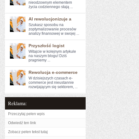
nieodzownym elementem
życia codziennego stają ...
AI rewolucjonizuje a
Szukasz sposobu na
zoptymalizowanie ⁤procesów
analizy finansowej w swojej ...
Przyszłość logist
Witajcie w kolejnym artykule⁣
na naszym blogu! Dziś
pragniemy⁤ ...
Rewolucja e-commerce
W dzisiejszych‌ czasach e-
commerce jest nieustannie
rozwijającym się ​sektorem, ...
Reklama:
Przeczytaj pełen wpis
Odwiedź ten link
Zobacz pełen tekst tutaj