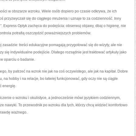
ości w obszarze wzroku. Wiele osób dopiero po czasie odkrywa, że ich
oś przyzwyczaił się do ciągłego mrużenia i uznaje to za codzienność. Inny
”. Express Optyk zachęca do podejścia: obserwuj objawy, dbaj o higienę, nie
kontrola potrafią oszczędzić poważniejszych problemów.
zasadzie: treści edukacyjne pomagają przygotować się do wizyty, ale nie
y się indywidualne podejście. Dlatego rozsądnie jest traktować artykuły jako
w oparciu o badanie.
ego, by patrzeć na wzrok nie jak na coś oczywistego, ale jak na kapitał. Dobre
na hobby i na relacje, bo łatwiej funkcjonować, gdy oczy nie są ciągle
ć energię.
adczenie o wzroku i okulistyce, a jednocześnie mówi językiem codziennym,
sze nawyki. To przewodnik po wzroku dla tych, którzy chcą widzieć komfortowo
naprawdę ważnego.