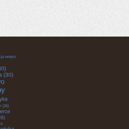
cja wnętrz
30)
a
(30)
wo
by
yka
m
(26)
erce
28)
ss
etyka