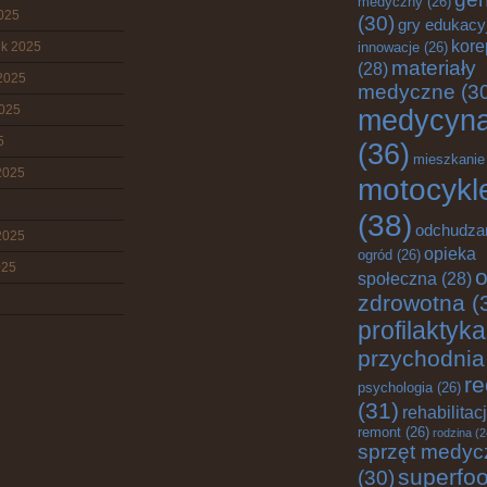
medyczny
(26)
2025
(30)
gry edukacy
kore
ik 2025
innowacje
(26)
materiały
(28)
2025
medyczne
(3
2025
medycyn
5
(36)
mieszkanie
2025
motocykl
(38)
odchudza
2025
opieka
ogród
(26)
025
o
społeczna
(28)
zdrowotna
(
profilaktyka
przychodnia
re
psychologia
(26)
(31)
rehabilitac
remont
(26)
rodzina
(2
sprzęt medyc
superfo
(30)