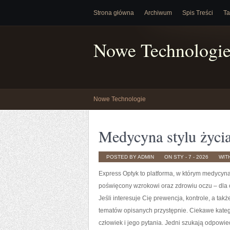
Strona główna
Archiwum
Spis Treści
Ta
Nowe Technologi
Nowe Technologie
Medycyna stylu życi
POSTED BY ADMIN
ON STY - 7 - 2026
WIT
Express Optyk to platforma, w którym medycyn
poświęcony wzrokowi oraz zdrowiu oczu – dla o
Jeśli interesuje Cię prewencja, kontrole, a tak
tematów opisanych przystępnie. Ciekawe kateg
człowiek i jego pytania. Jedni szukają odpowied