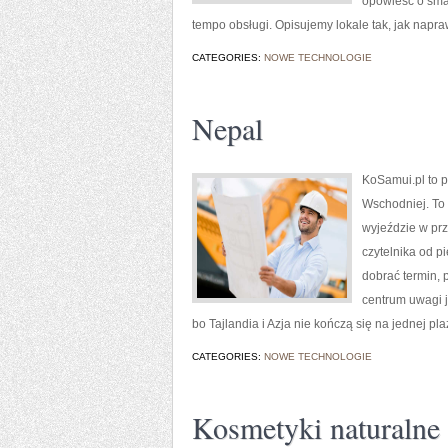
opowieść o smak
tempo obsługi. Opisujemy lokale tak, jak napr
CATEGORIES:
NOWE TECHNOLOGIE
Nepal
KoSamui.pl to p
Wschodniej. To 
wyjeździe w pr
czytelnika od p
dobrać termin, 
centrum uwagi j
bo Tajlandia i Azja nie kończą się na jednej p
CATEGORIES:
NOWE TECHNOLOGIE
Kosmetyki naturalne