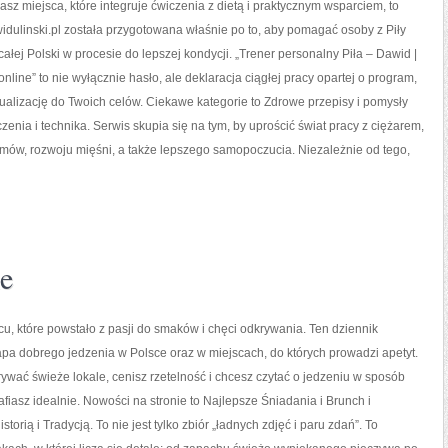
kasz miejsca, które integruje ćwiczenia z dietą i praktycznym wsparciem, to
dulinski.pl została przygotowana właśnie po to, aby pomagać osoby z Piły
całej Polski w procesie do lepszej kondycji. „Trener personalny Piła – Dawid |
 online” to nie wyłącznie hasło, ale deklaracja ciągłej pracy opartej o program,
ualizację do Twoich celów. Ciekawe kategorie to Zdrowe przepisy i pomysły
czenia i technika. Serwis skupia się na tym, by uprościć świat pracy z ciężarem,
mów, rozwoju mięśni, a także lepszego samopoczucia. Niezależnie od tego,
ie
u, które powstało z pasji do smaków i chęci odkrywania. Ten dziennik
a dobrego jedzenia w Polsce oraz w miejscach, do których prowadzi apetyt.
krywać świeże lokale, cenisz rzetelność i chcesz czytać o jedzeniu w sposób
rafiasz idealnie. Nowości na stronie to Najlepsze Śniadania i Brunch i
storią i Tradycją. To nie jest tylko zbiór „ładnych zdjęć i paru zdań”. To