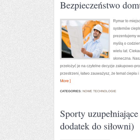
Bezpieczeństwo domu
Rymar to miejs
systemów ciepl
prezentujemy wk
myślą o codzie
wielu lat. Cieka
słoneczna. Nasz
przełożyć je na czytelne decyzje zakupowo-proj
przestrzeni, łatwo zauważysz, że temat ciepła i 
More ]
CATEGORIES:
NOWE TECHNOLOGIE
Sporty uzupełniające 
dodatek do siłowni)