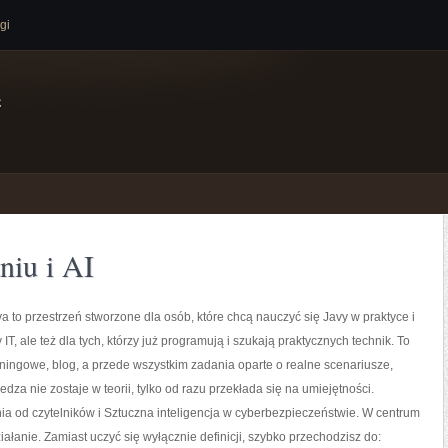
gi
e
iu i AI
a to przestrzeń stworzone dla osób, które chcą nauczyć się Javy w praktyce i
IT, ale też dla tych, którzy już programują i szukają praktycznych technik. To
rningowe, blog, a przede wszystkim zadania oparte o realne scenariusze,
edza nie zostaje w teorii, tylko od razu przekłada się na umiejętności.
a od czytelników i Sztuczna inteligencja w cyberbezpieczeństwie. W centrum
działanie. Zamiast uczyć się wyłącznie definicji, szybko przechodzisz do: