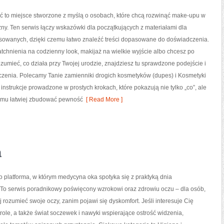
ć to miejsce stworzone z myślą o osobach, które chcą rozwinąć make-upu w
ny. Ten serwis łączy wskazówki dla początkujących z materiałami dla
owanych, dzięki czemu łatwo znaleźć treści dopasowane do doświadczenia.
atchnienia na codzienny look, makijaż na wielkie wyjście albo chcesz po
rozumieć, co działa przy Twojej urodzie, znajdziesz tu sprawdzone podejście i
czenia. Polecamy Tanie zamienniki drogich kosmetyków (dupes) i Kosmetyki
nstrukcje prowadzone w prostych krokach, które pokazują nie tylko „co”, ale
 temu łatwiej zbudować pewność
[ Read More ]
a
o platforma, w którym medycyna oka spotyka się z praktyką dnia
To serwis poradnikowy poświęcony wzrokowi oraz zdrowiu oczu – dla osób,
j rozumieć swoje oczy, zanim pojawi się dyskomfort. Jeśli interesuje Cię
role, a także świat soczewek i nawyki wspierające ostrość widzenia,