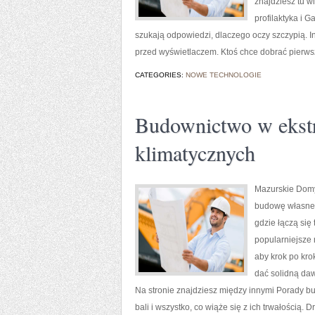
znajdziesz tu w
profilaktyka i G
szukają odpowiedzi, dlaczego oczy szczypią. In
przed wyświetlaczem. Ktoś chce dobrać pierwsz
CATEGORIES:
NOWE TECHNOLOGIE
Budownictwo w ekst
klimatycznych
Mazurskie Domy 
budowę własnego
gdzie łączą się
popularniejsze 
aby krok po kro
dać solidną daw
Na stronie znajdziesz między innymi Porady b
bali i wszystko, co wiąże się z ich trwałością. 