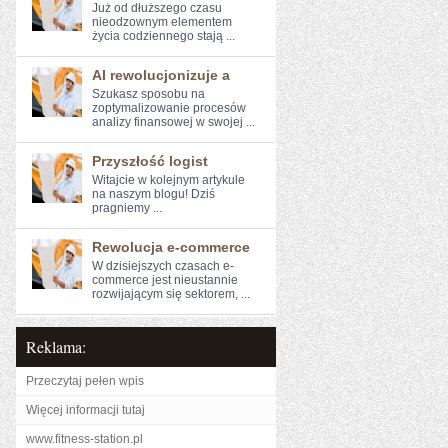
Już od dłuższego ⁣czasu
nieodzownym elementem
życia codziennego stają ...
AI rewolucjonizuje a
Szukasz sposobu na
zoptymalizowanie ⁤procesów
analizy finansowej w swojej ...
Przyszłość logist
Witajcie w kolejnym artykule⁣
na naszym blogu! Dziś
pragniemy⁤ ...
Rewolucja e-commerce
W dzisiejszych‌ czasach e-
commerce jest nieustannie
rozwijającym się ​sektorem, ...
Reklama:
Przeczytaj pełen wpis
Więcej informacji tutaj
www.fitness-station.pl