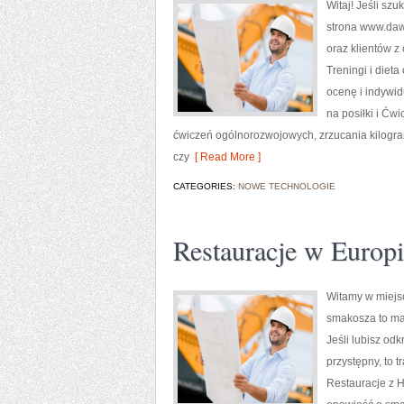
Witaj! Jeśli szu
strona www.dawi
oraz klientów z 
Treningi i dieta
ocenę i indywid
na posiłki i Ćwi
ćwiczeń ogólnorozwojowych, zrzucania kilogra
czy
[ Read More ]
CATEGORIES:
NOWE TECHNOLOGIE
Restauracje w Europ
Witamy w miejsc
smakosza to map
Jeśli lubisz od
przystępny, to t
Restauracje z Hi