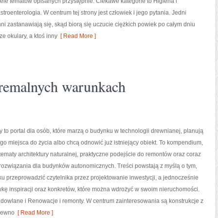
iele tematów opisanych przystępnie. Ciekawe kategorie to Higiena i
astroenterologia. W centrum tej strony jest człowiek i jego pytania. Jedni
ni zastanawiają się, skąd biorą się uczucie ciężkich powiek po całym dniu
e okulary, a ktoś inny
[ Read More ]
remalnych warunkach
to portal dla osób, które marzą o budynku w technologii drewnianej, planują
 miejsca do życia albo chcą odnowić już istniejący obiekt. To kompendium,
 tematy architektury naturalnej, praktyczne podejście do remontów oraz coraz
rozwiązania dla budynków autonomicznych. Treści powstają z myślą o tym,
ku przeprowadzić czytelnika przez projektowanie inwestycji, a jednocześnie
kę inspiracji oraz konkretów, które można wdrożyć w swoim nieruchomości.
udowlane i Renowacje i remonty. W centrum zainteresowania są konstrukcje z
Drewno
[ Read More ]