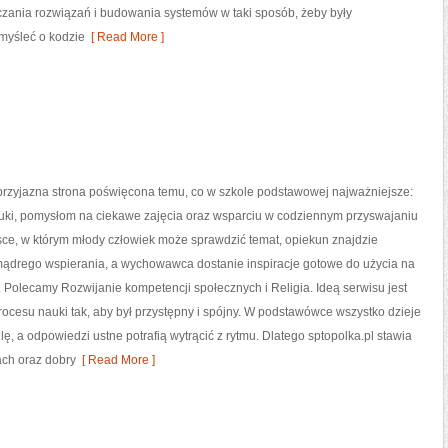
zania rozwiązań i budowania systemów w taki sposób, żeby były
myśleć o kodzie
[ Read More ]
 przyjazna strona poświęcona temu, co w szkole podstawowej najważniejsze:
ki, pomysłom na ciekawe zajęcia oraz wsparciu w codziennym przyswajaniu
sce, w którym młody człowiek może sprawdzić temat, opiekun znajdzie
ądrego wspierania, a wychowawca dostanie inspiracje gotowe do użycia na
ią. Polecamy Rozwijanie kompetencji społecznych i Religia. Ideą serwisu jest
ocesu nauki tak, aby był przystępny i spójny. W podstawówce wszystko dzieje
ilę, a odpowiedzi ustne potrafią wytrącić z rytmu. Dlatego sptopolka.pl stawia
ach oraz dobry
[ Read More ]