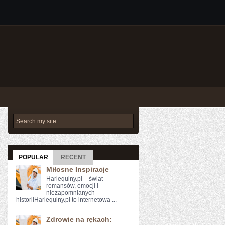
POPULAR
RECENT
Miłosne Inspiracje
Harlequiny.pl – świat
romansów, emocji i
niezapomnianych
historiiHarlequiny.pl to internetowa ...
Zdrowie na rękach: