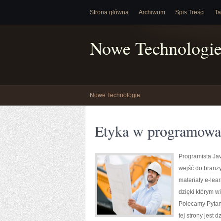
Strona główna
Archiwum
Spis Treści
Ta
Nowe Technologi
Nowe Technologie
Etyka w programowan
Programista Jav
wejść do branży 
materiały e-lea
dzięki którym wi
Polecamy Pytani
tej strony jest 