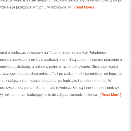
ach, w której liczą się detale: od zapachu świeżo wypiekanego pieczywa po
awdę się je przeżywa: w ruchu, w rozmowie, w
[ Read More ]
ortal o podróżach skupiony na Tajlandii i szerzej na Azji Południowo-
miejsce powstało z myślą o osobach, które chcą zamienić ogólne marzenie o
zemyślaną strategię, a potem w pełne wrażeń odkrywanie. Strona prowadzi
ierwszego impulsu „chcę polecieć” aż po codzienność na miejscu: od tego, jak
przez połączenia, miejsca do spania, po logistykę i codzienne realia. W
est wyspiarska perła – Samui – ale równie ważne są inne kierunki i motywy,
laży ani na jednym kadrującym się do zdjęcia zachodzie słońca.
[ Read More ]