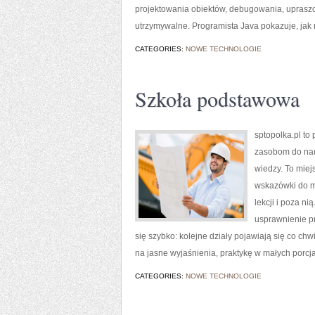
projektowania obiektów, debugowania, upraszc
utrzymywalne. Programista Java pokazuje, jak 
CATEGORIES:
NOWE TECHNOLOGIE
Szkoła podstawowa
sptopolka.pl to
zasobom do nau
wiedzy. To miej
wskazówki do m
lekcji i poza n
usprawnienie pr
się szybko: kolejne działy pojawiają się co chw
na jasne wyjaśnienia, praktykę w małych porcj
CATEGORIES:
NOWE TECHNOLOGIE