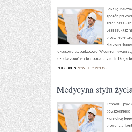
Jak Się Malowa
sposób praktycz
średniozaawans
Jeśli szukasz n
prostu lepiej z
klarowne tłuma
luksusowe vs. budżetowe. W centrum uwagi są i
też „dlaczego” warto zrobić dany ruch. Dzięki
CATEGORIES:
NOWE TECHNOLOGIE
Medycyna stylu życi
Express Optyk t
powszedniego. 
które chcą lepie
prewencja, kont