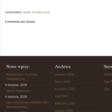
CATEGORIES:
NOWE TECHNOLOGIE
Comments are closed.
Nowe wpisy:
Archiwa
Stro
Wydarzenia i Konkursy
sierpień 2026
Arch
Fotograficzne
lipiec 2026
Spis T
5 sierpnia, 2026
czerwiec 2026
Tagi
Sport i Integracja
maj 2026
4 sierpnia, 2026
Góry Australijskie (Wielkie Góry
kwiecień 2026
Wododziałowe)
marzec 2026