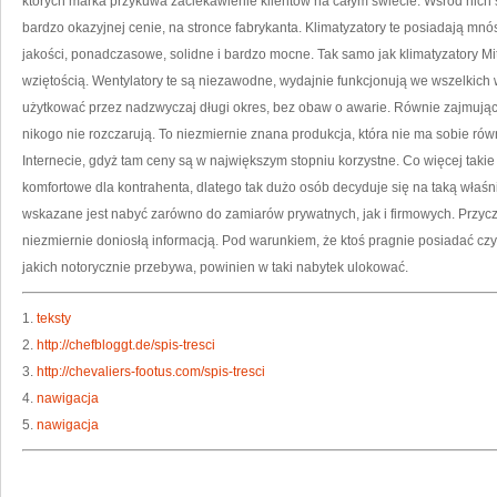
których marka przykuwa zaciekawienie klientów na całym świecie. Wśród nich s
bardzo okazyjnej cenie, na stronce fabrykanta. Klimatyzatory te posiadają m
jakości, ponadczasowe, solidne i bardzo mocne. Tak samo jak klimatyzatory Mits
wziętością. Wentylatory te są niezawodne, wydajnie funkcjonują we wszelkic
użytkować przez nadzwyczaj długi okres, bez obaw o awarie. Równie zajmującą
nikogo nie rozczarują. To niezmiernie znana produkcja, która nie ma sobie ró
Internecie, gdyż tam ceny są w największym stopniu korzystne. Co więcej taki
komfortowe dla kontrahenta, dlatego tak dużo osób decyduje się na taką właśn
wskazane jest nabyć zarówno do zamiarów prywatnych, jak i firmowych. Przyczy
niezmiernie doniosłą informacją. Pod warunkiem, że ktoś pragnie posiadać cz
jakich notorycznie przebywa, powinien w taki nabytek ulokować.
1.
teksty
2.
http://chefbloggt.de/spis-tresci
3.
http://chevaliers-footus.com/spis-tresci
4.
nawigacja
5.
nawigacja