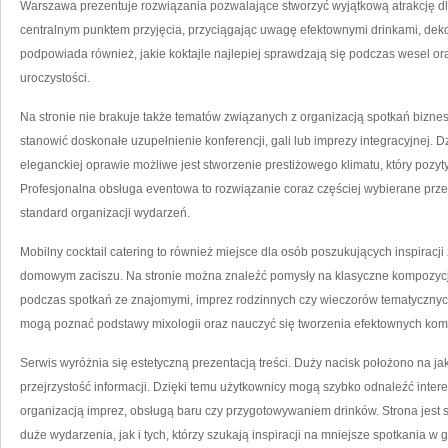
Warszawa prezentuje rozwiązania pozwalające stworzyć wyjątkową atrakcję dl
centralnym punktem przyjęcia, przyciągając uwagę efektownymi drinkami, deko
podpowiada również, jakie koktajle najlepiej sprawdzają się podczas wesel 
uroczystości.
Na stronie nie brakuje także tematów związanych z organizacją spotkań bizn
stanowić doskonałe uzupełnienie konferencji, gali lub imprezy integracyjnej.
eleganckiej oprawie możliwe jest stworzenie prestiżowego klimatu, który pozy
Profesjonalna obsługa eventowa to rozwiązanie coraz częściej wybierane prz
standard organizacji wydarzeń.
Mobilny cocktail catering to również miejsce dla osób poszukujących inspira
domowym zaciszu. Na stronie można znaleźć pomysły na klasyczne kompozycj
podczas spotkań ze znajomymi, imprez rodzinnych czy wieczorów tematycznyc
mogą poznać podstawy mixologii oraz nauczyć się tworzenia efektownych ko
Serwis wyróżnia się estetyczną prezentacją treści. Duży nacisk położono na 
przejrzystość informacji. Dzięki temu użytkownicy mogą szybko odnaleźć inter
organizacją imprez, obsługą baru czy przygotowywaniem drinków. Strona jest
duże wydarzenia, jak i tych, którzy szukają inspiracji na mniejsze spotkania w g