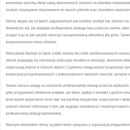
prezentuje szeroką ofertę usług skierowanych zarówno do klientów indywidualn
znaleźć rozwiązanie dopasowane do swoich potrzeb oraz charakteru wydarzen
Strona skupia się na takich zagadnieniach jak mobilny cocktail bar, barman na 
dowiedzieć się, jak wygląda profesjonalna obsługa baru podczas eventu, jakie 
przyjęć oraz w jaki sposób stworzyć niezapomnianą atmosferę dla gości. Serw
komponowaniem menu drinków.
Warszawski Barman to także źródło wiedzy dla osób zainteresowanych nowoc
stronie pojawiają się informacje dotyczące trendów w mixologii, sposobów dekor
organizacją imprez w różnych stylach. Czytelnicy mogą poznać propozycje zar
kompozycji przygotowywanych z wykorzystaniem świeżych owoców, syropów o
Serwis zwraca uwagę na znaczenie profesjonalnej obsługi podczas wydarzeń. M
tylko przygotować efektowne koktajle, ale także zadbać o kontakt z gośćmi oraz
temu każde wydarzenie może stać się bardziej eleganckie, nowoczesne i atrak
znaleźć również informacje o tym, jak wygląda współpraca z mobilnym barem or
profesjonalnej obsługi barmańskiej.
Ważnym elementem strony są także treści związane z organizacją eleganckich