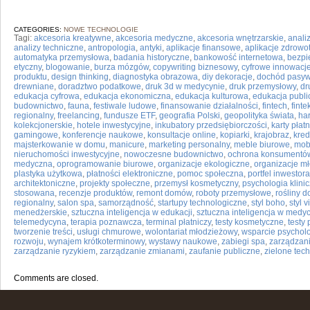
CATEGORIES:
NOWE TECHNOLOGIE
Tagi:
akcesoria kreatywne
,
akcesoria medyczne
,
akcesoria wnętrzarskie
,
anali
analizy techniczne
,
antropologia
,
antyki
,
aplikacje finansowe
,
aplikacje zdrowo
automatyka przemysłowa
,
badania historyczne
,
bankowość internetowa
,
bezpi
etyczny
,
blogowanie
,
burza mózgów
,
copywriting biznesowy
,
cyfrowe innowacj
produktu
,
design thinking
,
diagnostyka obrazowa
,
diy dekoracje
,
dochód pasy
drewniane
,
doradztwo podatkowe
,
druk 3d w medycynie
,
druk przemysłowy
,
dr
edukacja cyfrowa
,
edukacja ekonomiczna
,
edukacja kulturowa
,
edukacja publi
budownictwo
,
fauna
,
festiwale ludowe
,
finansowanie działalności
,
fintech
,
finte
regionalny
,
freelancing
,
fundusze ETF
,
geografia Polski
,
geopolityka świata
,
ha
kolekcjonerskie
,
hotele inwestycyjne
,
inkubatory przedsiębiorczości
,
karty płat
gamingowe
,
konferencje naukowe
,
konsultacje online
,
kopiarki
,
krajobraz
,
kred
majsterkowanie w domu
,
manicure
,
marketing personalny
,
meble biurowe
,
mob
nieruchomości inwestycyjne
,
nowoczesne budownictwo
,
ochrona konsumentó
medyczna
,
oprogramowanie biurowe
,
organizacje ekologiczne
,
organizacje m
plastyka użytkowa
,
płatności elektroniczne
,
pomoc społeczna
,
portfel inwestora
architektoniczne
,
projekty społeczne
,
przemysł kosmetyczny
,
psychologia klini
stosowana
,
recenzje produktów
,
remont domów
,
roboty przemysłowe
,
rośliny 
regionalny
,
salon spa
,
samorządność
,
startupy technologiczne
,
styl boho
,
styl 
menedżerskie
,
sztuczna inteligencja w edukacji
,
sztuczna inteligencja w medy
telemedycyna
,
terapia poznawcza
,
terminal płatniczy
,
testy kosmetyczne
,
testy
tworzenie treści
,
usługi chmurowe
,
wolontariat młodzieżowy
,
wsparcie psychol
rozwoju
,
wynajem krótkoterminowy
,
wystawy naukowe
,
zabiegi spa
,
zarządzan
zarządzanie ryzykiem
,
zarządzanie zmianami
,
zaufanie publiczne
,
zielone tec
Comments are closed.