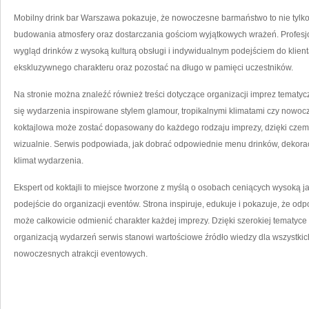
Mobilny drink bar Warszawa pokazuje, że nowoczesne barmaństwo to nie tylko 
budowania atmosfery oraz dostarczania gościom wyjątkowych wrażeń. Profesjo
wygląd drinków z wysoką kulturą obsługi i indywidualnym podejściem do klie
ekskluzywnego charakteru oraz pozostać na długo w pamięci uczestników.
Na stronie można znaleźć również treści dotyczące organizacji imprez tematy
się wydarzenia inspirowane stylem glamour, tropikalnymi klimatami czy now
koktajlowa może zostać dopasowany do każdego rodzaju imprezy, dzięki czemu c
wizualnie. Serwis podpowiada, jak dobrać odpowiednie menu drinków, dekorac
klimat wydarzenia.
Ekspert od koktajli to miejsce tworzone z myślą o osobach ceniących wysoką j
podejście do organizacji eventów. Strona inspiruje, edukuje i pokazuje, że 
może całkowicie odmienić charakter każdej imprezy. Dzięki szerokiej tematyc
organizacją wydarzeń serwis stanowi wartościowe źródło wiedzy dla wszystkic
nowoczesnych atrakcji eventowych.