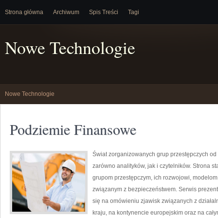
Strona główna
Archiwum
Spis Treści
Tagi
Nowe Technologie
Nowe Technologie
Podziemie Finansowe
Świat zorganizowanych grup przestępczych od 
zarówno analityków, jak i czytelników. Strona
grupom przestępczym, ich rozwojowi, modelom
związanym z bezpieczeństwem. Serwis prezentu
się na omówieniu zjawisk związanych z działa
kraju, na kontynencie europejskim oraz na cał