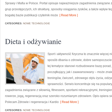
Sprawy i Mafia w Polsce. Portal opisuje najważniejsze zagadnienia związane 
grup przestępczych, ich strukturę, sposoby osiągania zysków, a także wpływ teg
bogatej bazie publikacji czytelnik może
[ Read More ]
CATEGORIES:
NOWE TECHNOLOGIE
Dieta i odżywianie
Sport i aktywność fizyczna to znacznie więcej niż
sposób dbania o zdrowie, dobre samopoczucie
tej tematyce stanowi rozbudowane bazę porad,
początkujący, jak i zaawansowany – może znal
treningów, ćwiczeń, zdrowego stylu życia, odż
sprawności. Serwis koncentruje się na popular
zagadnienia związane z siłownią, fitnessem, sportami rekreacyjnymi, treningi
rowerze, jogą, regeneracją oraz szeroko rozumianym zdrowiem. Opis opiera si
Polecam Zdrowie i regeneracja i Kardio
[ Read More ]
CATEGORIES:
NOWE TECHNOLOGIE