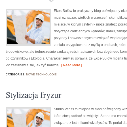
Ekos-Sułów to praktyczny blog poświęcony ekolog
musi oznaczać wielkich wyrzeczeń, skomplikow
miejsce, w którym czytelnik może znaleźć porad
dotyczące codziennych wyborów, domu, zakupów,
przyrody i nowoczesnych rozwiązań wspierający
została przygotowana z myślą o osobach, któ
środowiskowe, ale jednocześnie szukają treści napisanych bez zbędnego komp
od czytelników i Ekologia. Charakter serwisu sprawia, że Ekos-Sułów można t
kto zastanawia się, jak żyć bardziej
[ Read More ]
CATEGORIES:
NOWE TECHNOLOGIE
Stylizacja fryzur
Studio Veriss to miejsce w sieci poświęcony w
które chcą zadbać o swój styl. Strona ma charak
związane z technikami wizażystów. To portal d