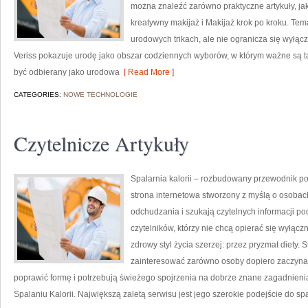
można znaleźć zarówno praktyczne artykuły, ja
kreatywny makijaż i Makijaż krok po kroku. Tem
urodowych trikach, ale nie ogranicza się wyłą
Veriss pokazuje urodę jako obszar codziennych wyborów, w którym ważne są t
być odbierany jako urodowa
[ Read More ]
CATEGORIES:
NOWE TECHNOLOGIE
Czytelnicze Artykuły
Spalarnia kalorii – rozbudowany przewodnik po 
strona internetowa stworzony z myślą o osobac
odchudzania i szukają czytelnych informacji po
czytelników, którzy nie chcą opierać się wyłąc
zdrowy styl życia szerzej: przez pryzmat diety.
zainteresować zarówno osoby dopiero zaczynają
poprawić formę i potrzebują świeżego spojrzenia na dobrze znane zagadnieni
Spalaniu Kalorii. Największą zaletą serwisu jest jego szerokie podejście do sp