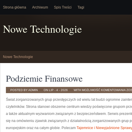
Strona główna
Archiwum
Spis Treści
Tagi
Nowe Technologie
Nowe Technologie
Podziemie Finansowe
POD
POSTED BY ADMIN
ON LIP - 4 - 2026
WITH
MOŻLIWOŚĆ KOMENTOWANIA
ZO
FI
Świat zorganizowanych grup przestępczych od wielu lat budzi ogromne zainter
czytelników. Strona stanowi obszerne centrum wiedzy poświęcone grupom prze
a także aktualnym wyzwaniom związanym z bezpieczeństwem. Serwis prezentuj
się na omówieniu zjawisk związanych z działalnością zorganizowanych grup p
europejskim oraz na całym globie. Polecam
Tajemnice i Niewyjaśnione Spraw