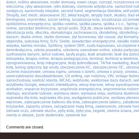
dzieci
,
rośliny akwariowe
,
router domowy
,
rower cargo
,
rozrząd
,
rozszerzona rz
wieczorna
,
ryby akwariowe
,
rytm dobowy
,
rzemiosło artystyczne
,
samochód rod
zastępczy
,
samochody miejskie
,
second hand
,
segmentacja klientów
,
self-publ
Shopify
,
sieć mesh
,
skanowanie 3D
,
skład książki
,
skrypty bash
,
skutery
,
ślad e
treningowa
,
snycerstwo
,
social selling
,
socjalizacja kota
,
socjalizacja szczenia
spółdzielnia energetyczna
,
spółka cywilna
,
spółka jawna
,
spółka z o.o.
,
Spring 
online
,
sprzedaż telefoniczna
,
sprzęt audio
,
SQLite
,
stacje ładowania
,
stand-up
sterylizacja kota
,
stłuczka
,
stomatologia zachowawcza
,
storytelling
,
storytelling
danych
,
studia online
,
studio domowe
,
styl biznesowy
,
styl casual
,
styl formalny
stypendia
,
sukcesja firmy
,
SUV
,
Svelte
,
świadectwo energetyczne
,
światło nieb
wiejska
,
świnka morska
,
Symfony
,
system OKR
,
szafa kapsułowa
,
szczepienie 
demokratyczna
,
szkoła prywatna
,
szkolenia zawodowe online
,
sztuka partycyp
szyfrowanie danych
,
tańce ludowe
,
taryfy prądu
,
teatr amatorski
,
teatr dla dzieci
teleopieka
,
terapia online
,
terapia pedagogiczna
,
terminal
,
terminal w telefonie
oprogramowania
,
testy integracyjne
,
testy jednostkowe
,
TikTok marketing
,
tkac
kota
,
tuning optyczny
,
typ urody
,
ubezpieczenie AC
,
ubezpieczenie OC
,
ubrania
uczenie maszynowe
,
umowa najmu
,
umowa o dzieło
,
umowa o pracę
,
umowa z
uwierzytelnianie dwuskładnikowe
,
UX writing
,
van rodzinny
,
VIN
,
vintage fashi
samochodowy
,
wartość klienta
,
WCAG
,
webhooki
,
wektorowe bazy danych
,
wet
wizytówka Google
,
własność intelektualna
,
włosy kręcone
,
włosy wysokoporow
workation
,
wsparcie kryzysowe
,
wspólnota energetyczna
,
wspomnienia rodzin
startupu
,
wycinanki ludowe
,
wymiana okien
,
wymiana oleju
,
wymiana studenck
wyprawka dla kota
,
wyprawka dla psa
,
wystąpienia publiczne
,
wystawy plener
węchowe
,
zabezpieczenie balkonu dla kota
,
zabezpieczenie lakieru
,
zabytkowe
krzyżackie
,
zapachy unisex
,
zarządzanie małą firmą
,
zawieszenie
,
zdrowie ho
zdrowie oczu
,
zdrowie słuchu
,
zęby kota
,
zęby psa
,
zegarki
,
zielona ściana
,
zie
zwroty w sklepie
,
życie studenckie
,
żywienie kur
Comments are closed.