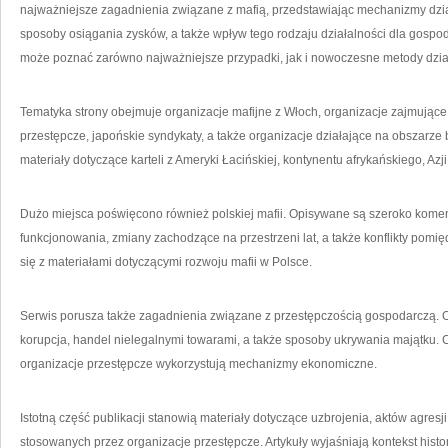
najważniejsze zagadnienia związane z mafią, przedstawiając mechanizmy dział
sposoby osiągania zysków, a także wpływ tego rodzaju działalności dla gospodar
może poznać zarówno najważniejsze przypadki, jak i nowoczesne metody dział
Tematyka strony obejmuje organizacje mafijne z Włoch, organizacje zajmujące
przestępcze, japońskie syndykaty, a także organizacje działające na obszarze
materiały dotyczące karteli z Ameryki Łacińskiej, kontynentu afrykańskiego, Azji
Dużo miejsca poświęcono również polskiej mafii. Opisywane są szeroko kom
funkcjonowania, zmiany zachodzące na przestrzeni lat, a także konflikty pomi
się z materiałami dotyczącymi rozwoju mafii w Polsce.
Serwis porusza także zagadnienia związane z przestępczością gospodarczą. 
korupcja, handel nielegalnymi towarami, a także sposoby ukrywania majątku. C
organizacje przestępcze wykorzystują mechanizmy ekonomiczne.
Istotną część publikacji stanowią materiały dotyczące uzbrojenia, aktów agres
stosowanych przez organizacje przestępcze. Artykuły wyjaśniają kontekst hist