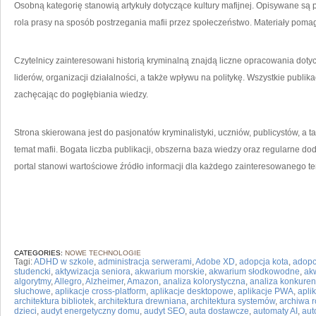
Osobną kategorię stanowią artykuły dotyczące kultury mafijnej. Opisywane są p
rola prasy na sposób postrzegania mafii przez społeczeństwo. Materiały pomaga
Czytelnicy zainteresowani historią kryminalną znajdą liczne opracowania dotyc
liderów, organizacji działalności, a także wpływu na politykę. Wszystkie publ
zachęcając do pogłębiania wiedzy.
Strona skierowana jest do pasjonatów kryminalistyki, uczniów, publicystów, a t
temat mafii. Bogata liczba publikacji, obszerna baza wiedzy oraz regularne d
portal stanowi wartościowe źródło informacji dla każdego zainteresowanego 
CATEGORIES:
NOWE TECHNOLOGIE
Tagi:
ADHD w szkole
,
administracja serwerami
,
Adobe XD
,
adopcja kota
,
adopc
studencki
,
aktywizacja seniora
,
akwarium morskie
,
akwarium słodkowodne
,
ak
algorytmy
,
Allegro
,
Alzheimer
,
Amazon
,
analiza kolorystyczna
,
analiza konkuren
słuchowe
,
aplikacje cross-platform
,
aplikacje desktopowe
,
aplikacje PWA
,
apli
architektura bibliotek
,
architektura drewniana
,
architektura systemów
,
archiwa 
dzieci
,
audyt energetyczny domu
,
audyt SEO
,
auta dostawcze
,
automaty AI
,
aut