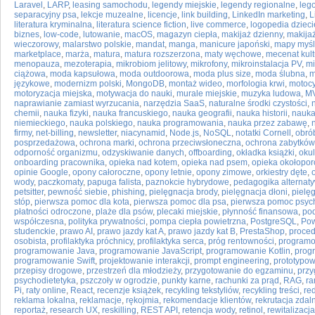
Laravel
,
LARP
,
leasing samochodu
,
legendy miejskie
,
legendy regionalne
,
leg
separacyjny psa
,
lekcje muzealne
,
licencje
,
link building
,
LinkedIn marketing
,
L
literatura kryminalna
,
literatura science fiction
,
live commerce
,
logopedia dziec
biznes
,
low-code
,
lutowanie
,
macOS
,
magazyn ciepła
,
makijaż dzienny
,
makija
wieczorowy
,
malarstwo polskie
,
mandat
,
manga
,
manicure japoński
,
mapy myśl
marketplace
,
marża
,
matura
,
matura rozszerzona
,
maty węchowe
,
mecenat kult
menopauza
,
mezoterapia
,
mikrobiom jelitowy
,
mikrofony
,
mikroinstalacja PV
,
mi
ciążowa
,
moda kapsułowa
,
moda outdoorowa
,
moda plus size
,
moda ślubna
,
m
językowe
,
modernizm polski
,
MongoDB
,
montaż wideo
,
morfologia krwi
,
motocy
motoryzacja miejska
,
motywacja do nauki
,
murale miejskie
,
muzyka ludowa
,
M
naprawianie zamiast wyrzucania
,
narzędzia SaaS
,
naturalne środki czystości
,
chemii
,
nauka fizyki
,
nauka francuskiego
,
nauka geografii
,
nauka historii
,
nauka
niemieckiego
,
nauka polskiego
,
nauka programowania
,
nauka przez zabawę
,
firmy
,
net-billing
,
newsletter
,
niacynamid
,
Node.js
,
NoSQL
,
notatki Cornell
,
obró
posprzedażowa
,
ochrona marki
,
ochrona przeciwsłoneczna
,
ochrona zabytków
odporność organizmu
,
odzyskiwanie danych
,
offboarding
,
okładka książki
,
oku
onboarding pracownika
,
opieka nad kotem
,
opieka nad psem
,
opieka okołopo
opinie Google
,
opony całoroczne
,
opony letnie
,
opony zimowe
,
orkiestry dęte
,
wody
,
paczkomaty
,
papuga falista
,
paznokcie hybrydowe
,
pedagogika alternat
petsitter
,
pewność siebie
,
phishing
,
pielęgnacja brody
,
pielęgnacja dłoni
,
pielę
stóp
,
pierwsza pomoc dla kota
,
pierwsza pomoc dla psa
,
pierwsza pomoc psyc
płatności odroczone
,
plaże dla psów
,
plecaki miejskie
,
płynność finansowa
,
pod
współczesna
,
polityka prywatności
,
pompa ciepła powietrzna
,
PostgreSQL
,
Pow
studenckie
,
prawo AI
,
prawo jazdy kat A
,
prawo jazdy kat B
,
PrestaShop
,
proced
osobista
,
profilaktyka próchnicy
,
profilaktyka serca
,
próg rentowności
,
programo
programowanie Java
,
programowanie JavaScript
,
programowanie Kotlin
,
prog
programowanie Swift
,
projektowanie interakcji
,
prompt engineering
,
prototypo
przepisy drogowe
,
przestrzeń dla młodzieży
,
przygotowanie do egzaminu
,
przy
psychodietetyka
,
pszczoły w ogrodzie
,
punkty karne
,
rachunki za prąd
,
RAG
,
r
Pi
,
raty online
,
React
,
recenzje książek
,
recykling tekstyliów
,
recykling treści
,
re
reklama lokalna
,
reklamacje
,
rękojmia
,
rekomendacje klientów
,
rekrutacja zdal
reportaż
,
research UX
,
reskilling
,
REST API
,
retencja wody
,
retinol
,
rewitalizacj