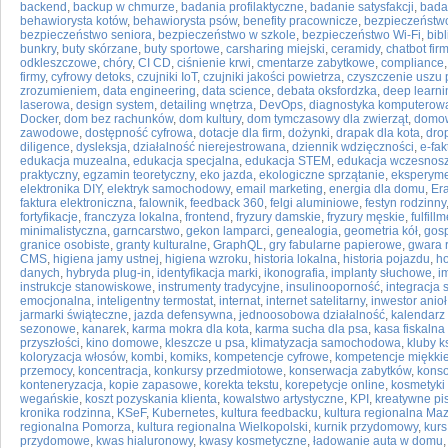
backend
,
backup w chmurze
,
badania profilaktyczne
,
badanie satysfakcji
,
bada
behawiorysta kotów
,
behawiorysta psów
,
benefity pracownicze
,
bezpieczeństwo
bezpieczeństwo seniora
,
bezpieczeństwo w szkole
,
bezpieczeństwo Wi-Fi
,
bib
bunkry
,
buty skórzane
,
buty sportowe
,
carsharing miejski
,
ceramidy
,
chatbot fir
odkleszczowe
,
chóry
,
CI CD
,
ciśnienie krwi
,
cmentarze zabytkowe
,
compliance
firmy
,
cyfrowy detoks
,
czujniki IoT
,
czujniki jakości powietrza
,
czyszczenie uszu 
zrozumieniem
,
data engineering
,
data science
,
debata oksfordzka
,
deep learni
laserowa
,
design system
,
detailing wnętrza
,
DevOps
,
diagnostyka komputerow
Docker
,
dom bez rachunków
,
dom kultury
,
dom tymczasowy dla zwierząt
,
domow
zawodowe
,
dostępność cyfrowa
,
dotacje dla firm
,
dożynki
,
drapak dla kota
,
dro
diligence
,
dysleksja
,
działalność nierejestrowana
,
dziennik wdzięczności
,
e-fak
edukacja muzealna
,
edukacja specjalna
,
edukacja STEM
,
edukacja wczesnos
praktyczny
,
egzamin teoretyczny
,
eko jazda
,
ekologiczne sprzątanie
,
eksperymen
elektronika DIY
,
elektryk samochodowy
,
email marketing
,
energia dla domu
,
Er
faktura elektroniczna
,
falownik
,
feedback 360
,
felgi aluminiowe
,
festyn rodzinny
fortyfikacje
,
franczyza lokalna
,
frontend
,
fryzury damskie
,
fryzury męskie
,
fulfill
minimalistyczna
,
garncarstwo
,
gekon lamparci
,
genealogia
,
geometria kół
,
gosp
granice osobiste
,
granty kulturalne
,
GraphQL
,
gry fabularne papierowe
,
gwara 
CMS
,
higiena jamy ustnej
,
higiena wzroku
,
historia lokalna
,
historia pojazdu
,
ho
danych
,
hybryda plug-in
,
identyfikacja marki
,
ikonografia
,
implanty słuchowe
,
i
instrukcje stanowiskowe
,
instrumenty tradycyjne
,
insulinooporność
,
integracja
emocjonalna
,
inteligentny termostat
,
internat
,
internet satelitarny
,
inwestor anioł
jarmarki świąteczne
,
jazda defensywna
,
jednoosobowa działalność
,
kalendarz 
sezonowe
,
kanarek
,
karma mokra dla kota
,
karma sucha dla psa
,
kasa fiskalna
przyszłości
,
kino domowe
,
kleszcze u psa
,
klimatyzacja samochodowa
,
kluby k
koloryzacja włosów
,
kombi
,
komiks
,
kompetencje cyfrowe
,
kompetencje miękki
przemocy
,
koncentracja
,
konkursy przedmiotowe
,
konserwacja zabytków
,
konso
konteneryzacja
,
kopie zapasowe
,
korekta tekstu
,
korepetycje online
,
kosmetyki 
wegańskie
,
koszt pozyskania klienta
,
kowalstwo artystyczne
,
KPI
,
kreatywne pi
kronika rodzinna
,
KSeF
,
Kubernetes
,
kultura feedbacku
,
kultura regionalna M
regionalna Pomorza
,
kultura regionalna Wielkopolski
,
kurnik przydomowy
,
kurs
przydomowe
,
kwas hialuronowy
,
kwasy kosmetyczne
,
ładowanie auta w domu