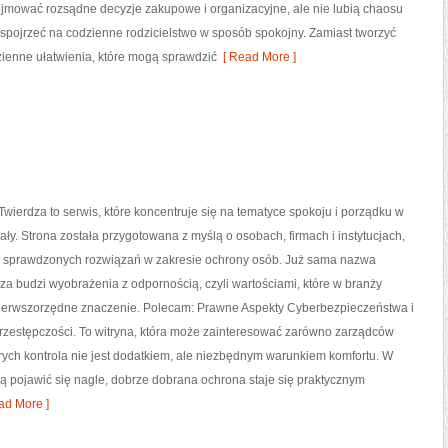
ejmować rozsądne decyzje zakupowe i organizacyjne, ale nie lubią chaosu
spojrzeć na codzienne rodzicielstwo w sposób spokojny. Zamiast tworzyć
zienne ułatwienia, które mogą sprawdzić
[ Read More ]
wierdza to serwis, które koncentruje się na tematyce spokoju i porządku w
ły. Strona została przygotowana z myślą o osobach, firmach i instytucjach,
ą sprawdzonych rozwiązań w zakresie ochrony osób. Już sama nazwa
a budzi wyobrażenia z odpornością, czyli wartościami, które w branży
ierwszorzędne znaczenie. Polecam: Prawne Aspekty Cyberbezpieczeństwa i
rzestępczości. To witryna, która może zainteresować zarówno zarządców
tórych kontrola nie jest dodatkiem, ale niezbędnym warunkiem komfortu. W
ą pojawić się nagle, dobrze dobrana ochrona staje się praktycznym
ad More ]