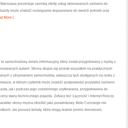
r Warszawa prezentuje szeroką ofertę usług skierowanych zarówno do
emu każdy może znaleźć rozwiązanie dopasowane do swoich potrzeb oraz
d More ]
to samochodowy serwis informacyjny, który został przygotowany z myślą o
resowanych autami. Strona skupia się przede wszystkim na praktycznych
anych z utrzymaniem samochodów, zwłaszcza tych dostępnych na rynku z
o miejsce, w którym czytelnik może znaleźć podpowiedzi przydatne zarówno
auta, jak i podczas jego codziennego użytkowania, przygotowania do
ceny stanu technicznego pojazdu. Zobacz też: Łączność i Internet Rzeczy
arakter strony można określić jako poradnikowy. Moto Concierge nie
stkach, ale porusza tematy, które mogą realnie pomóc kierowcom,