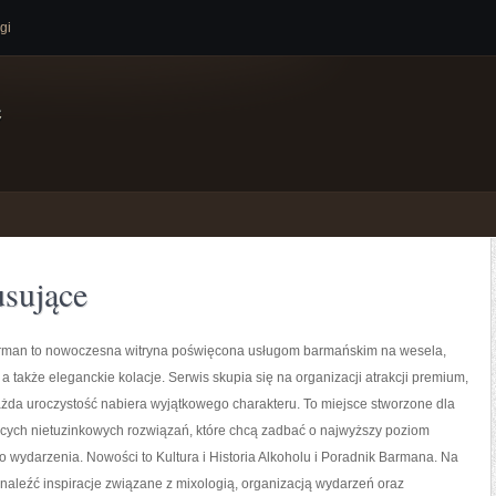
gi
e
sujące
man to nowoczesna witryna poświęcona usługom barmańskim na wesela,
 a także eleganckie kolacje. Serwis skupia się na organizacji atrakcji premium,
ażda uroczystość nabiera wyjątkowego charakteru. To miejsce stworzone dla
cych nietuzinkowych rozwiązań, które chcą zadbać o najwyższy poziom
wydarzenia. Nowości to Kultura i Historia Alkoholu i Poradnik Barmana. Na
naleźć inspiracje związane z mixologią, organizacją wydarzeń oraz