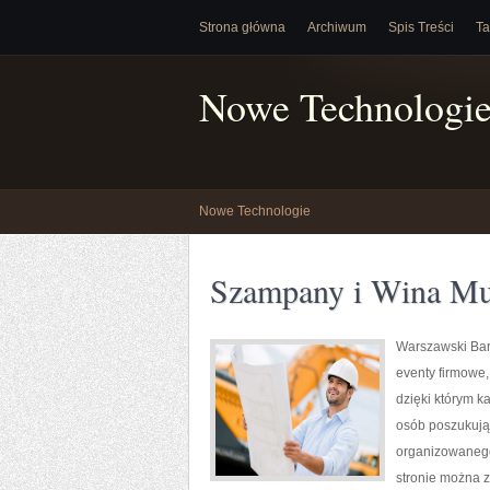
Strona główna
Archiwum
Spis Treści
Ta
Nowe Technologi
Nowe Technologie
Szampany i Wina Mu
Warszawski Bar
eventy firmowe,
dzięki którym k
osób poszukują
organizowanego 
stronie można z