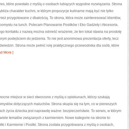
adres, które powstało z myślą o osobach lubiących wygodne rozwiązania. Strona
ybliża charakter kuchni, w którym propozycje kulinarne mają być nie tylko
nież przygotowane z dbałością. To strona, która może zainteresować klientów,
pomysłu na lunch. Polecam Planowanie Posiłków i Eko Gadżety i Akcesoria.
go kontaktu z nazwą można odnieść wrażenie, że ten lokal stawia na prostotę
rym podejściem do jedzenia. To nie jest anonimowa prezentacja oferty, lecz
wiedzin. Strona może pełnić rolę praktycznego przewodnika dla osób, które
d More ]
ocne miejsce w sieci stworzone z myślą o opiekunach, którzy szukają
omysłów dotyczących maluchów. Strona skupia się na tym, co w pierwszych
tach życia dziecka jest naprawdę ważne: bezpieczeństwie. To serwis, w którym
wiele tematów związanych z karmieniem. Nowe kategorie na stronie to:
iłki i Karmienie i Posiłki. Strona została przygotowana z myślą o osobach,