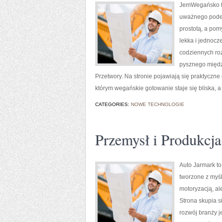
JemWegańsko to 
uważnego podejś
prostotą, a pom
lekka i jednocz
codziennych roz
pysznego międz
Przetwory. Na stronie pojawiają się praktyczn
którym wegańskie gotowanie staje się bliska, 
CATEGORIES:
NOWE TECHNOLOGIE
Przemysł i Produkcja
Auto Jarmark to
tworzone z myśl
motoryzacją, al
Strona skupia s
rozwój branży 