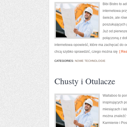
Bibi Bistro to 
internetowa prz
świeże, ale rów
poszukujących 
Już od pierwsze
połączoną z dob
internetowa opowieść, które ma zachęcać do od
chcą szybko sprawdzić, czego można się
[ Rea
CATEGORIES:
NOWE TECHNOLOGIE
Chusty i Otulacze
Wallaboo to pom
inspirujących p
miesiącach i la
można znaleźć 
Karmienie i Pos