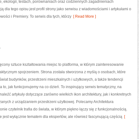
, ekologii, testach, porównaniach oraz codziennych zagadnieniach
 dla tego opisu jest profil strony jako serwisu z wiadomościami i artykułami o
ości i Premiery. To serwis dla tych, którzy
[ Read More ]
y
ony sztuce kształtowania miejsc to platforma, w którym zainteresowanie
raktycznym spojrzeniem. Strona została stworzona z myślą o osobach, które
wiat budynków, przestrzeni mieszkalnych i użytkowych, a także tendencji
 to, jak funkcjonujemy na co dzień. To inspirujący serwis tematyczny, na
aleźć artykuły dotyczące zarówno wielkich ikon architektury, jak i konkretnych
anych z urządzaniem przestrzeni użytkowej. Polecamy Architektura
nie czytelnik trafia do świata, w którym piękno łączy się z funkcjonalnością.
ie jest wyłącznie tematem dla ekspertów, ale również fascynującą częścią
[