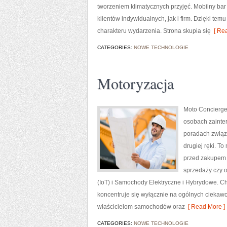
tworzeniem klimatycznych przyjęć. Mobilny ba
klientów indywidualnych, jak i firm. Dzięki t
charakteru wydarzenia. Strona skupia się
[ Rea
CATEGORIES:
NOWE TECHNOLOGIE
Motoryzacja
Moto Concierge 
osobach zainte
poradach związ
drugiej ręki. T
przed zakupem 
sprzedaży czy o
(IoT) i Samochody Elektryczne i Hybrydowe. Ch
koncentruje się wyłącznie na ogólnych ciekawo
właścicielom samochodów oraz
[ Read More ]
CATEGORIES:
NOWE TECHNOLOGIE