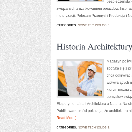
bezpieczeństwie
związanych z użytkowaniem pojazdów. Inspiracją
motoryzacji. Polecam Przemysł i Produkcja i Now
CATEGORIES:
NOWE TECHNOLOGIE
Historia Architektur
Magazyn poświęc
spotyka się z p
chcą odkrywać ś
wpływających na
którym można zn
pomysłów związ
Eksperymentalna i Architektura a Natura. Na stro
Publikowane treści pokazują, że architektura n
Read More ]
CATEGORIES:
NOWE TECHNOLOGIE