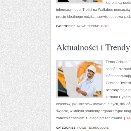
które chcą pod
informacyjnego. Treści na Wallaboo pomagają 
presję idealnego rodzica, serwis podsuwa cod
CATEGORIES:
NOWE TECHNOLOGIE
Aktualności i Trendy
Firma Ochrona T
sposób zrozumia
które poszukuj
Ochrona Twierdz
ochrony mają p
Historia Cyberp
obiektów, jak i klientów indywidualnych, dla k
świecie, w którym problemy organizacyjne mog
zabezpieczeniem. Dlatego prezentowana
[ Re
CATEGORIES:
NOWE TECHNOLOGIE