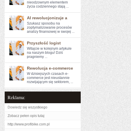
nieodzownym elementem
życia codziennego stają ...
AI rewolucjonizuje a
Szukasz sposobu na
zoptymalizowanie ⁤procesów
analizy finansowej w swojej ...
Przyszłość logist
Witajcie w kolejnym artykule⁣
na naszym blogu! Dziś
pragniemy⁤ ...
Rewolucja e-commerce
W dzisiejszych‌ czasach e-
commerce jest nieustannie
rozwijającym się ​sektorem, ...
Reklama:
Dowiedz się wszystkiego
Zobacz pełen opis tutaj
http://www.profibike.com.pl