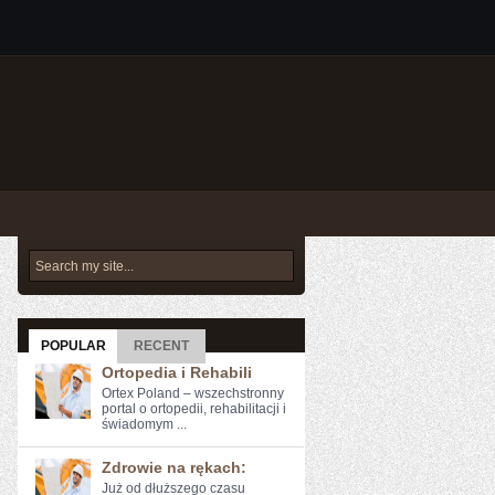
POPULAR
RECENT
Ortopedia i Rehabili
Ortex Poland – wszechstronny
portal o ortopedii, rehabilitacji i
świadomym ...
Zdrowie na rękach:
Już od dłuższego ⁣czasu