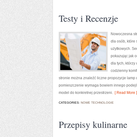
Testy i Recenzje
Nowoczesna str
dla osób, które
użytkowych. Ser
pokazując jak o
dla tych, którz
codzienny komfo
stronie można znaleźć liczne propozycje lamp do
pomieszczenie wymaga bowiem innego podejści
model do konkretnej przestrzeni.
[ Read More ]
CATEGORIES:
NOWE TECHNOLOGIE
Przepisy kulinarne