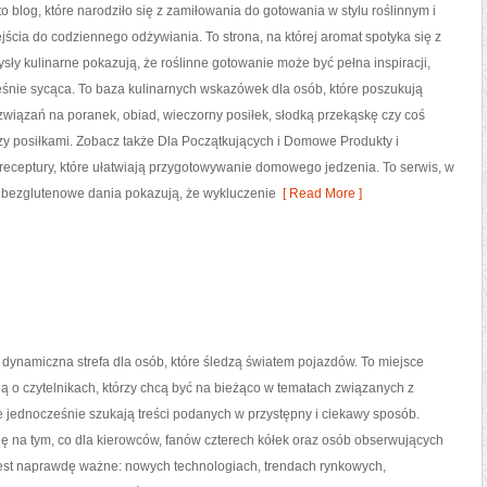
blog, które narodziło się z zamiłowania do gotowania w stylu roślinnym i
cia do codziennego odżywiania. To strona, na której aromat spotyka się z
ysły kulinarne pokazują, że roślinne gotowanie może być pełna inspiracji,
eśnie sycąca. To baza kulinarnych wskazówek dla osób, które poszukują
wiązań na poranek, obiad, wieczorny posiłek, słodką przekąskę czy coś
y posiłkami. Zobacz także Dla Początkujących i Domowe Produkty i
e receptury, które ułatwiają przygotowywanie domowego jedzenia. To serwis, w
a bezglutenowe dania pokazują, że wykluczenie
[ Read More ]
 dynamiczna strefa dla osób, które śledzą światem pojazdów. To miejsce
ą o czytelnikach, którzy chcą być na bieżąco w tematach związanych z
e jednocześnie szukają treści podanych w przystępny i ciekawy sposób.
ię na tym, co dla kierowców, fanów czterech kółek oraz osób obserwujących
jest naprawdę ważne: nowych technologiach, trendach rynkowych,