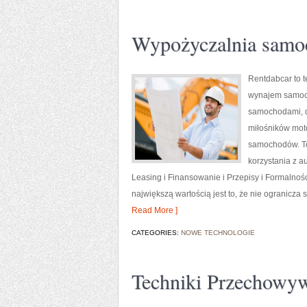
Wypożyczalnia sam
Rentdabcar to t
wynajem samoch
samochodami, d
miłośników motor
samochodów. To
korzystania z a
Leasing i Finansowanie i Przepisy i Formalnośc
największą wartością jest to, że nie ogranicza
Read More ]
CATEGORIES:
NOWE TECHNOLOGIE
Techniki Przechowy