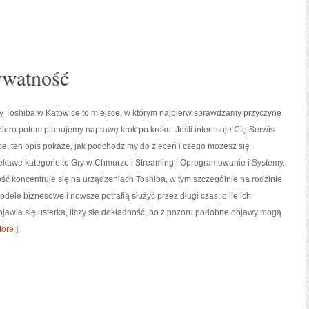
ywatność
y Toshiba w Katowice to miejsce, w którym najpierw sprawdzamy przyczynę
iero potem planujemy naprawę krok po kroku. Jeśli interesuje Cię Serwis
e, ten opis pokaże, jak podchodzimy do zleceń i czego możesz się
ekawe kategorie to Gry w Chmurze i Streaming i Oprogramowanie i Systemy.
ść koncentruje się na urządzeniach Toshiba, w tym szczególnie na rodzinie
 Modele biznesowe i nowsze potrafią służyć przez długi czas, o ile ich
jawia się usterka, liczy się dokładność, bo z pozoru podobne objawy mogą
ore ]