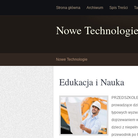
Strona główna
Archiwum
Spis Treści
Ta
Nowe Technologi
Nowe Technologie
Edukacja i Nauka
PRZEDSZKOLE NA
prowadzące dzi
typowych wyzwa
dojrzewaniem w
dzieci z niepełn
przewodnik po t