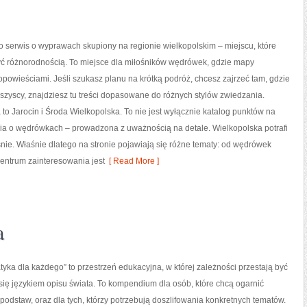
to serwis o wyprawach skupiony na regionie wielkopolskim – miejscu, które
yć różnorodnością. To miejsce dla miłośników wędrówek, gdzie mapy
 opowieściami. Jeśli szukasz planu na krótką podróż, chcesz zajrzeć tam, gdzie
szyscy, znajdziesz tu treści dopasowane do różnych stylów zwiedzania.
to Jarocin i Środa Wielkopolska. To nie jest wyłącznie katalog punktów na
ria o wędrówkach – prowadzona z uważnością na detale. Wielkopolska potrafi
śnie. Właśnie dlatego na stronie pojawiają się różne tematy: od wędrówek
entrum zainteresowania jest
[ Read More ]
a
yka dla każdego” to przestrzeń edukacyjna, w której zależności przestają być
ą się językiem opisu świata. To kompendium dla osób, które chcą ogarnić
odstaw, oraz dla tych, którzy potrzebują doszlifowania konkretnych tematów.