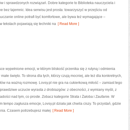
 i sprawdzonych rozwiązań. Dobre kategorie to Biblioteka nauczyciela i
 bez tajemnic. Idea serwisu jest prosta: towarzyszyć w przejściu od
uczanie online potrafi być komfortowe, ale bywa też wymagające –
w tekstach pojawiają się techniki na
[ Read More ]
jsce wypełnione emocji, w którym bliskość przenika się z rutyną i odmienia
małe święto. To strona dla tych, którzy czują mocniej, ale też dla konkretnych,
słów na ważną rozmowę. Lovsy.pl nie gra na cukierkową miłość – zamiast tego
prawdziwe uczucie wyrasta z drobiazgów: z obecności, z wymiany myśli, z
 radości nad tym, co proste. Zobacz kategorie Strata i Żałoba i Zaufanie. W
ym tempo zagłusza emocje, Lovsy.pl działa jak chwila ciszy. To przystań, gdzie
ania. Czasem potrzebujesz małej
[ Read More ]