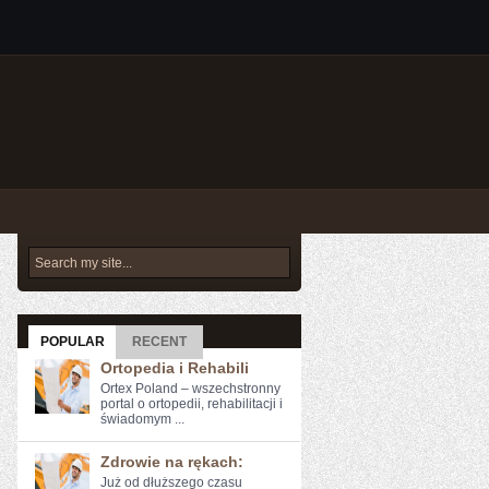
POPULAR
RECENT
Ortopedia i Rehabili
Ortex Poland – wszechstronny
portal o ortopedii, rehabilitacji i
świadomym ...
Zdrowie na rękach:
Już od dłuższego ⁣czasu