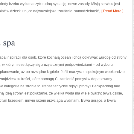
kiedy trzeba wytłumaczyć trudną sytuację: nowe zasady. Misją serwisu jest
iać w dziecku to, co najważniejsze: zaufanie, samodzielność,
[ Read More ]
 spa
apa inspiracji dla osób, które kochają ocean i chcą odkrywać Europę od strony
e, w którym reset łączy się z użytecznymi podpowiedziami – od wyboru
 planowanie, aż po rozsądne kąpiele. Jeśli marzysz o spokojnym weekendzie
znajdziesz tu treści, które pomogą Ci zamienić pomysł w dopasowany
e kategorie na stronie to Transatlantyckie rejsy i promy i Backpacking nad
ą ideą strony jest pokazanie, że wielka woda ma wiele twarzy: bywa dzikie,
złotym brzegiem, innym razem przyciąga wydmami. Bywa gorące, a bywa