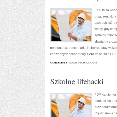
LAKOM to współ
urządzeń, któr
osobach, które 
wtedy, gdy kom
systemy chłodz
stawia na zrozu
porównania, benchmarki, instrukcje oraz wska
codziennych scenariuszy. LAKOM opisuje PC i n
CATEGORIES:
NOWE TECHNOLOGIE
Szkolne lifehacki
PSP Kamionka to
edukacji na od
oraz edukatorac
Cię działanie z