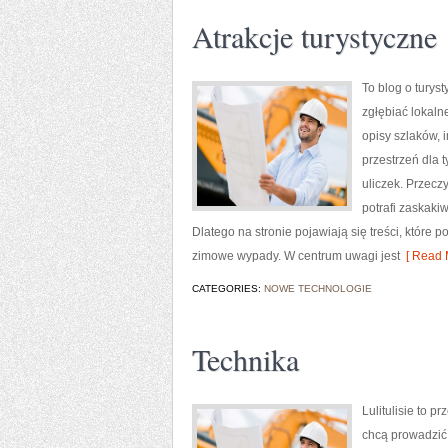
Atrakcje turystyczne
To blog o turys
zgłębiać lokaln
opisy szlaków, 
przestrzeń dla t
uliczek. Przecz
potrafi zaskaki
Dlatego na stronie pojawiają się treści, które 
zimowe wypady. W centrum uwagi jest
[ Read 
CATEGORIES:
NOWE TECHNOLOGIE
Technika
Lulitulisie to 
chcą prowadzić