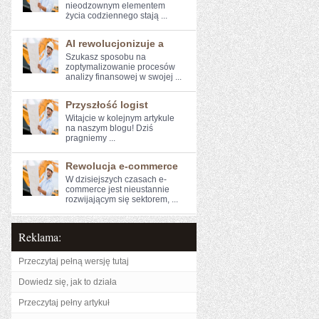
nieodzownym elementem
życia codziennego stają ...
AI rewolucjonizuje a
Szukasz sposobu na
zoptymalizowanie ⁤procesów
analizy finansowej w swojej ...
Przyszłość logist
Witajcie w kolejnym artykule⁣
na naszym blogu! Dziś
pragniemy⁤ ...
Rewolucja e-commerce
W dzisiejszych‌ czasach e-
commerce jest nieustannie
rozwijającym się ​sektorem, ...
Reklama:
Przeczytaj pełną wersję tutaj
Dowiedz się, jak to działa
Przeczytaj pełny artykuł