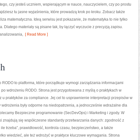
tego, czy jesteś uczniem, wspierającym w nauce, nauczycielem, czy po prostu
jdziesz tu jasne wyjaśnienia, które prowadzą krok po kroku. Zobacz także
liza matematyczna. Ideą serwisu jest pokazanie, że matematyka to nie tylko
a. Dlatego materiały są pisane tak, by łączyć wyczucie z precyzją zapisu.
 analizowania,
[ Read More ]
ch
RODO to platforma, które porządkuje wymogi zarządzania informacjami
i po wdrożeniu RODO. Strona jest przygotowana z myślą o praktykach w
az u praktyków za compliance. Jej cel to usprawnienie interpretacji przepisów w
y wdrożenia były odporne na niedopatrzenia, a jednocześnie wdrażalne dla
olecamy Bezpieczne programowanie (SecDevOps) i Marketing i zgody. W
ki znajdują się współczesne standardy przetwarzania danych: zgodność z
ile trzeba”, prawidłowość, kontrola czasu, bezpieczeństwo, a także
tylko wiedzieć, ale też wdrożyć w praktyce kluczowe wymagania. Strona