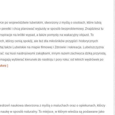
tyce po województwie lubelskim, stworzony z myślą o osobach, które lubią
e perełki i chcą planować wyjazdy w sposób bezproblemowy. Znajdziesz tu
inspiracje na krótki wypad, a także pomysły na wakacyjny objazd. To
ych, którzy cenią spokój, ale też dla miłośników przygód i historycznych
ytaj także Lubelskie na mapie filmowej i Zdrowie i rekreacja. Lubelszczyzna
wać: raz kusi nastrojowymi zakątkami, innym razem zachwyca dziką przyrodą.
pomagają wybierać kierunek do nastroju i pory roku: od letnich wędrówek po
More ]
przestrzeń naukowa stworzona z myślą o maluchach oraz o opiekunach, którzy
 naukę w sposób naturalny. To miejsce, w którym wiedza są podawane jako