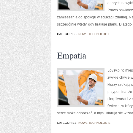
dobrych nawyków
Prawo oświatowe
zamieszania do spokoju w edukacji zdalnej. Na
szczególnie wtedy, gdy brakuje planu. Dlatego 
CATEGORIES:
NOWE TECHNOLOGIE
Empatia
Lovsy.pl to mie
zwykłe chwile w 
którzy szukają 
przypomina, że 
cierpliwości i z
świecie, w któr
serce może odpocząć, a myśli klarują się w zd
CATEGORIES:
NOWE TECHNOLOGIE