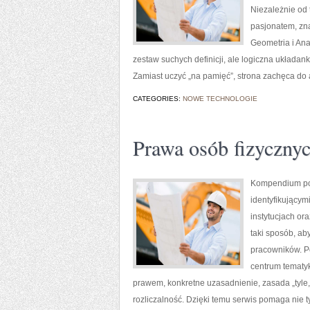
Niezależnie od 
pasjonatem, zna
Geometria i Ana
zestaw suchych definicji, ale logiczna układank
Zamiast uczyć „na pamięć”, strona zachęca do
CATEGORIES:
NOWE TECHNOLOGIE
Prawa osób fizyczny
Kompendium po 
identyfikującym
instytucjach or
taki sposób, ab
pracowników. P
centrum tematy
prawem, konkretne uzasadnienie, zasada „tyle, 
rozliczalność. Dzięki temu serwis pomaga nie 