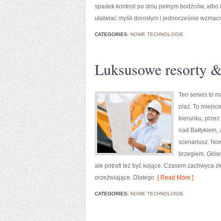
spadek kontroli po dniu pełnym bodźców, albo 
ułatwiać myśli dorosłym i jednocześnie wzmacn
CATEGORIES:
NOWE TECHNOLOGIE
Luksusowe resorty &
Ten serwis to m
plaż. To miejsc
kierunku, przez
nad Bałtykiem, 
scenariusz. Now
brzegiem. Główn
ale potrafi też być kojące. Czasem zachwyca 
orzeźwiające. Dlatego
[ Read More ]
CATEGORIES:
NOWE TECHNOLOGIE