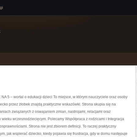
gi
e
 5 – wortal o edukacji dzieci To miejsce, w którym nauczyciele oraz osoby
ecko przez żłobek znajdą praktyczne wskazówki. Strona skupia się na
niach związanych z oswajaniem zmian, nastrojami, relacjami oraz
 wieku wczesnodziecięcym. Polecamy Współpraca z rodzicami i Integracja
osprawnościami. Strona nie jest zbiorem definicji. To raczej praktyczny
ym, jak wspierać dziecko, kiedy pojawia się frustracja, gdy w domu następuje