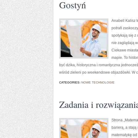
Gostyń
Anabell Kalisz 
potrafi zaskocz
spotykają się z
nie zaglądają w
Ciekawe miasta 
mapie. To histo
być dzika, historyczna i romantyczna jednocze
wśród zieleni po weekendowe objazdówki. W c
CATEGORIES:
NOWE TECHNOLOGIE
Zadania i rozwiązani
Strona „Matemat
barierą, a staj
matematykę od p