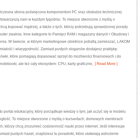
czesna strona poświęcona komponentom PC oraz obsłudze technicznej
e towarzyszą nam w każdym tygodniu. To miejsce stworzone z myślą o
chcą kupować mądrzej, a także o tych, którzy potrzebują sprawdzonej porady
puter zwalnia. Inne kategorie to Pamięci RAM i magazyny danych i Obudowy i
enia. W świecie, w którym marketingowe obietnice potrafią zamieszać, LAKOM
miałość i wiarygodność. Zamiast pustych sloganów dostajesz praktykę:
zówki, które pomagają dopasować sprzęt do możliwości finansowych i do
otebooki, ale też cały ekosystem: CPU, karty graficzne,
[ Read More ]
 portal edukacyjny, który porządkuje wiedzę o tym, jak uczyć się w modelu
ległość. To miejsce stworzone z myślą o kursantach, domowych mentorach
h, którzy chcą zrozumieć codzienność nauki przez internet. Jeśli interesuje
amiast pustych haseł, znajdziesz tu poradniki, które ułatwiają wdrożenie