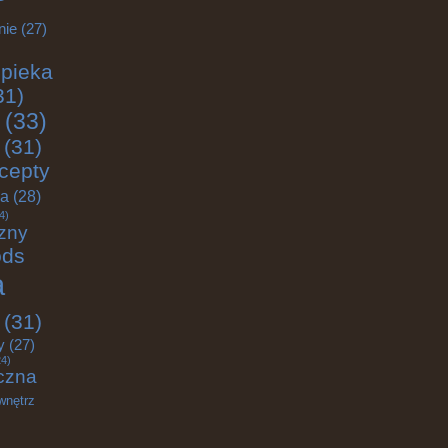
nie
(27)
pieka
31)
(33)
(31)
cepty
ja
(28)
4)
zny
ods
a
(31)
y
(27)
4)
czna
wnętrz