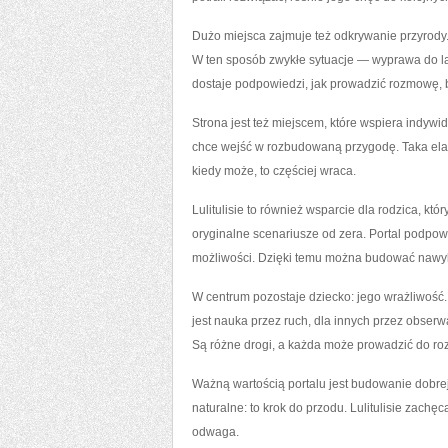
Dużo miejsca zajmuje też odkrywanie przyrody. 
W ten sposób zwykłe sytuacje — wyprawa do las
dostaje podpowiedzi, jak prowadzić rozmowę, 
Strona jest też miejscem, które wspiera indyw
chce wejść w rozbudowaną przygodę. Taka elast
kiedy może, to częściej wraca.
Lulitulisie to również wsparcie dla rodzica, k
oryginalne scenariusze od zera. Portal podpow
możliwości. Dzięki temu można budować nawyk
W centrum pozostaje dziecko: jego wrażliwość.
jest nauka przez ruch, dla innych przez obserw
Są różne drogi, a każda może prowadzić do ro
Ważną wartością portalu jest budowanie dobrej 
naturalne: to krok do przodu. Lulitulisie zachę
odwaga.