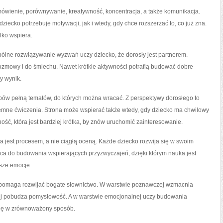
mówienie, porównywanie, kreatywność, koncentracja, a także komunikacja.
ziecko potrzebuje motywacji, jak i wtedy, gdy chce rozszerzać to, co już zna.
ylko wspiera.
spólne rozwiązywanie wyzwań uczy dziecko, że dorosły jest partnerem.
ozmowy i do śmiechu. Nawet krótkie aktywności potrafią budować dobre
y wynik.
arbów pełną tematów, do których można wracać. Z perspektywy dorosłego to
zyjemne ćwiczenia. Strona może wspierać także wtedy, gdy dziecko ma chwilowy
ść, która jest bardziej krótka, by znów uruchomić zainteresowanie.
ja jest procesem, a nie ciągłą oceną. Każde dziecko rozwija się w swoim
ęca do budowania wspierających przyzwyczajeń, dzięki którym nauka jest
jsze emocje.
a pomaga rozwijać bogate słownictwo. W warstwie poznawczej wzmacnia
ej pobudza pomysłowość. A w warstwie emocjonalnej uczy budowania
 się w zrównoważony sposób.