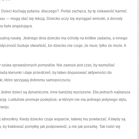
Dzieci kochają pytania: dlaczego?. Portal zachęca, by tę ciekawość karmić.
u — mogą stać się lekcją. Dziecko uczy się wyciągać wnioski, a dorosły
by była angażująca.
idualną naukę. Jednego dnia dziecko ma ochotę na krótkie zadania, a innego
yczność buduje otwartość, bo dziecko nie czuje, że musi, tylko że może. A
tóry szuka sprawdzonych pomysłów. Nie zawsze jest czas, by wymyślać
iada kierunki i daje przestrzeń, by łatwo dopasować aktywności do
i, które sprzyjają dobremu samopoczuciu.
 Jedne dzieci są dynamiczne, inne bardziej wyciszone. Dla jednych najlepsza
ację. Lulitulisie promuje podejście, w którym nie ma jednego jedynego stylu.
zwoju.
atmosfery. Kiedy dziecko czuje wsparcie, łatwiej mu powtarzać. A błędy są
ca, by traktować pomyłkę jak podpowiedź, a nie jak porażkę. Tak rodzi się