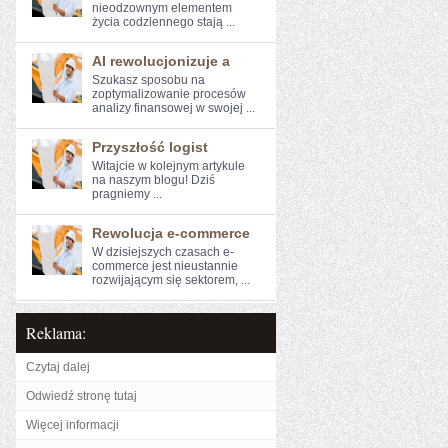
nieodzownym elementem
życia codziennego stają ...
AI rewolucjonizuje a
Szukasz sposobu na
zoptymalizowanie ⁤procesów
analizy finansowej w swojej ...
Przyszłość logist
Witajcie w kolejnym artykule⁣
na naszym blogu! Dziś
pragniemy⁤ ...
Rewolucja e-commerce
W dzisiejszych‌ czasach e-
commerce jest nieustannie
rozwijającym się ​sektorem, ...
Reklama:
Czytaj dalej
Odwiedź stronę tutaj
Więcej informacji