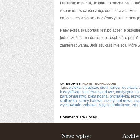
Lulitulisie to portal, do którego można zagl
wsparciem w czasie zajęć dodatkowych. Może t
od tego, czy dziecko chce ćwiczyć koncentrację,
Największą siłą portalu jest połączenie przyst
jednocześnie ma dostęp do treści, które potraf
zainteresowania. Jeśli szukasz miejsca, które w
CATEGORIES:
NOWE TECHNOLOGIE
Tagi:
apteka
,
biegacze
,
dieta
,
dzieci
,
edukacja
koszykówka
,
lotnictwo sportowe
,
medycyna
,
mo
paralotniarstwo
,
piłka nożna
,
profilaktyka
,
przy
siatkówka
,
sporty halowe
,
sporty motorowe
,
su
wychowanie
,
zabawa
,
zajęcia dodatkowe
,
zdro
Comments are closed.
Nowe wpisy:
Archiw