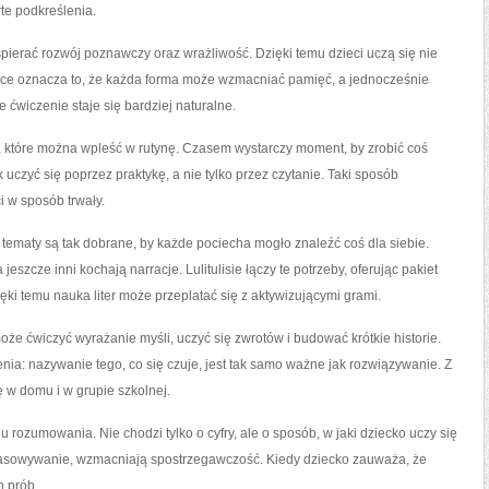
te podkreślenia.
spierać rozwój poznawczy oraz wrażliwość. Dzięki temu dzieci uczą się nie
aktyce oznacza to, że każda forma może wzmacniać pamięć, a jednocześnie
ćwiczenie staje się bardziej naturalne.
ci, które można wpleść w rutynę. Czasem wystarczy moment, by zrobić coś
czyć się poprzez praktykę, a nie tylko przez czytanie. Taki sposób
 w sposób trwały.
tematy są tak dobrane, by każde pociecha mogło znaleźć coś dla siebie.
jeszcze inni kochają narracje. Lulitulisie łączy te potrzeby, oferując pakiet
ęki temu nauka liter może przeplatać się z aktywizującymi grami.
może ćwiczyć wyrażanie myśli, uczyć się zwrotów i budować krótkie historie.
ia: nazywanie tego, co się czuje, jest tak samo ważne jak rozwiązywanie. Z
 w domu i w grupie szkolnej.
 rozumowania. Nie chodzi tylko o cyfry, ale o sposób, w jaki dziecko uczy się
opasowywanie, wzmacniają spostrzegawczość. Kiedy dziecko zauważa, że
h prób.