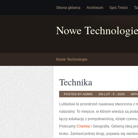
Strona główna
Archiwum
Spis Treści
Ta
Nowe Technologi
Nowe Technologie
Technika
POSTED BY ADMIN
ON LUT - 5 - 2026
WIT
Lulitulisie to przestrzeń naukowa stworzona z
naturalny. To miejsce, w którym wiedza są pod
łączy edukację z pomysłowością, dzięki czemu 
Polecamy
Chemia
i Geografia. Główną ideą jes
kroku. Zamiast jednej drogi, pojawia się swob