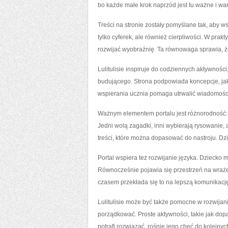
bo każde małe krok naprzód jest tu ważne i war
Treści na stronie zostały pomyślane tak, aby w
tylko cyferek, ale również cierpliwości. W pr
rozwijać wyobraźnię. Ta równowaga sprawia, że 
Lulitulisie inspiruje do codziennych aktywnoś
budującego. Strona podpowiada koncepcje, jak u
wspierania ucznia pomaga utrwalić wiadomości
Ważnym elementem portalu jest różnorodność: 
Jedni wolą zagadki, inni wybierają rysowanie, a 
treści, które można dopasować do nastroju. Dzi
Portal wspiera też rozwijanie języka. Dziecko 
Równocześnie pojawia się przestrzeń na wrażen
czasem przekłada się to na lepszą komunikację
Lulitulisie może być także pomocne w rozwijaniu
porządkować. Proste aktywności, takie jak d
potrafi rozwiązać, rośnie jego chęć do kolejnyc