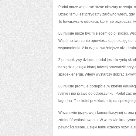
Portal może wspierać różne obszary rozwoju: 
Dzięki temu jest przydatny zarówno wtedy, gdy d
To towarzysz w edukacji, który nie przytłacza, t
Lulitulisie może być miejscem do bliskości. W
Wspólne tworzenie opowieści daje okazję do r
wspomnienia. A to często ważniejsze niż idealn
Z perspektywy dziecka portal jest skrzynią sk
narzędzie, dzięki której łatwiej prowadzić pr
spadek energii. Wtedy wystarczy dobrać aktywno
Lulitulisie promuje podejście, w którym edukac
rytmie i ma prawo do odpoczynku. Portal zach
łagodna. To z kolei przekłada się na spokojnie
W warstwie językowej i komunikacyjnej stron
zdolność wnioskowania. W warstwie kreatywn
pewności siebie. Dzięki temu dziecko rozwija