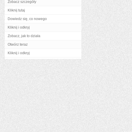
Zobacz szczegóły
Kliknij tutaj
Dowiedz się, co nowego
Kliknij i odkryj
Zobacz, jak to działa
Otwórz teraz
Kliknij i odkryj