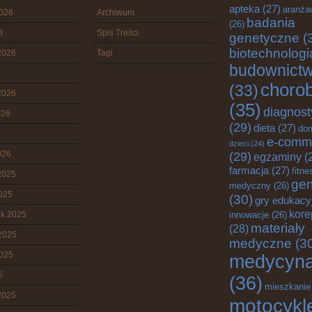
apteka
(27)
aranża
2026
Archiwum
badania
(26)
6
Spis Treści
genetyczne
(
biotechnologi
2026
Tagi
budownict
choro
(33)
2026
(35)
diagnost
026
(29)
dieta
(27)
do
e-comm
dzieci
(24)
026
(29)
egzaminy
(
farmacja
(27)
fitne
2025
gen
medyczny
(26)
2025
(30)
gry edukacy
kore
ik 2025
innowacje
(26)
materiały
(28)
2025
medyczne
(3
2025
medycyn
5
(36)
mieszkanie
2025
motocykl