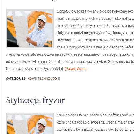
Ekos-Sułów to praktyczny blog poświęcony ekolog
musi oznaczać wielkich wyrzeczeń, skomplikow
miejsce, w którym czytelnik może znaleźć porad
dotyczące codziennych wyborów, domu, zakupów,
przyrody i nowoczesnych rozwiązań wspierający
została przygotowana z myślą o osobach, któ
środowiskowe, ale jednocześnie szukają treści napisanych bez zbędnego komp
od czytelników i Ekologia. Charakter serwisu sprawia, że Ekos-Sułów można t
kto zastanawia się, jak żyć bardziej
[ Read More ]
CATEGORIES:
NOWE TECHNOLOGIE
Stylizacja fryzur
Studio Veriss to miejsce w sieci poświęcony w
które chcą zadbać o swój styl. Strona ma charak
związane z technikami wizażystów. To portal d