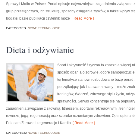
Sprawy i Mafia w Polsce. Portal opisuje najważniejsze zagadnienia związane 
grup przestępczych, ich strukturę, sposoby osiągania zysków, a także wpływ teg
bogatej bazie publikacji czytelnik może
[ Read More ]
CATEGORIES:
NOWE TECHNOLOGIE
Dieta i odżywianie
Sport i aktywność fizyczna to znacznie więcej niż
sposób dbania o zdrowie, dobre samopoczucie
tej tematyce stanowi rozbudowane bazę porad,
początkujący, jak i zaawansowany – może znal
treningów, ćwiczeń, zdrowego stylu życia, odż
sprawności. Serwis koncentruje się na popular
zagadnienia związane z siłownią, fitnessem, sportami rekreacyjnymi, treningi
rowerze, jogą, regeneracją oraz szeroko rozumianym zdrowiem. Opis opiera si
Polecam Zdrowie i regeneracja i Kardio
[ Read More ]
CATEGORIES:
NOWE TECHNOLOGIE