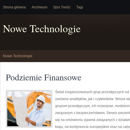
Strona główna
Archiwum
Spis Treści
Tagi
Nowe Technologie
Nowe Technologie
Podziemie Finansowe
Świat zorganizowanych grup przestępczych od 
zarówno analityków, jak i czytelników. Strona
grupom przestępczym, ich rozwojowi, modelom
związanym z bezpieczeństwem. Serwis prezentu
się na omówieniu zjawisk związanych z działa
kraju, na kontynencie europejskim oraz na cał