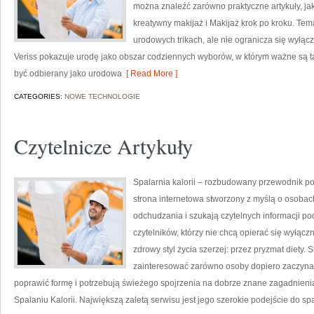
można znaleźć zarówno praktyczne artykuły, ja
kreatywny makijaż i Makijaż krok po kroku. Tem
urodowych trikach, ale nie ogranicza się wyłą
Veriss pokazuje urodę jako obszar codziennych wyborów, w którym ważne są t
być odbierany jako urodowa
[ Read More ]
CATEGORIES:
NOWE TECHNOLOGIE
Czytelnicze Artykuły
Spalarnia kalorii – rozbudowany przewodnik po 
strona internetowa stworzony z myślą o osobac
odchudzania i szukają czytelnych informacji po
czytelników, którzy nie chcą opierać się wyłąc
zdrowy styl życia szerzej: przez pryzmat diety.
zainteresować zarówno osoby dopiero zaczynają
poprawić formę i potrzebują świeżego spojrzenia na dobrze znane zagadnieni
Spalaniu Kalorii. Największą zaletą serwisu jest jego szerokie podejście do sp