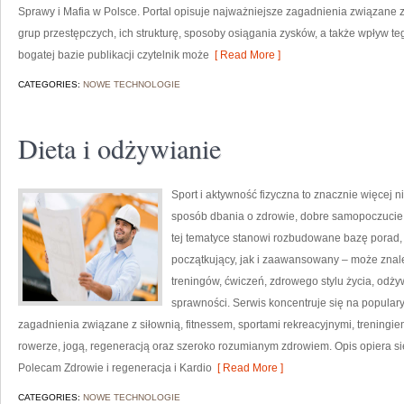
Sprawy i Mafia w Polsce. Portal opisuje najważniejsze zagadnienia związane 
grup przestępczych, ich strukturę, sposoby osiągania zysków, a także wpływ teg
bogatej bazie publikacji czytelnik może
[ Read More ]
CATEGORIES:
NOWE TECHNOLOGIE
Dieta i odżywianie
Sport i aktywność fizyczna to znacznie więcej niż
sposób dbania o zdrowie, dobre samopoczucie
tej tematyce stanowi rozbudowane bazę porad,
początkujący, jak i zaawansowany – może znal
treningów, ćwiczeń, zdrowego stylu życia, odż
sprawności. Serwis koncentruje się na popular
zagadnienia związane z siłownią, fitnessem, sportami rekreacyjnymi, treningi
rowerze, jogą, regeneracją oraz szeroko rozumianym zdrowiem. Opis opiera si
Polecam Zdrowie i regeneracja i Kardio
[ Read More ]
CATEGORIES:
NOWE TECHNOLOGIE