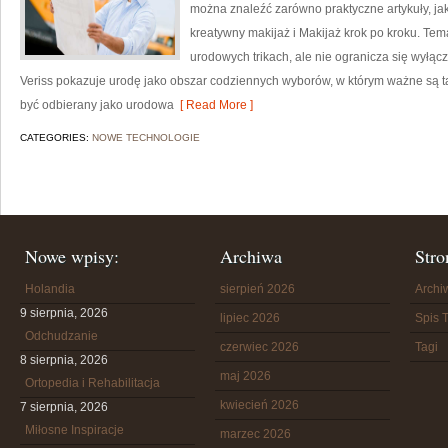
można znaleźć zarówno praktyczne artykuły, ja
kreatywny makijaż i Makijaż krok po kroku. Tem
urodowych trikach, ale nie ogranicza się wyłą
Veriss pokazuje urodę jako obszar codziennych wyborów, w którym ważne są t
być odbierany jako urodowa
[ Read More ]
CATEGORIES:
NOWE TECHNOLOGIE
Nowe wpisy:
Archiwa
Stro
Holandia
sierpień 2026
Arch
9 sierpnia, 2026
lipiec 2026
Spis T
Odchudzanie
czerwiec 2026
Tagi
8 sierpnia, 2026
maj 2026
Ortopedia i Rehabilitacja
kwiecień 2026
7 sierpnia, 2026
Miłosne Inspiracje
marzec 2026