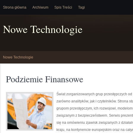
Strona główna
Archiwum
Spis Treści
Tagi
Nowe Technologie
Nowe Technologie
Podziemie Finansowe
Świat zorganizowanych grup przestępczych od 
zarówno analityków, jak i czytelników. Strona
grupom przestępczym, ich rozwojowi, modelom
związanym z bezpieczeństwem. Serwis prezentu
się na omówieniu zjawisk związanych z działa
kraju, na kontynencie europejskim oraz na cał