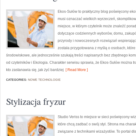
Ekos-Sułów to praktyczny blog poświęcony ekolog
musi oznaczać wielkich wyrzeczeń, skomplikow
miejsce, w którym czytelnik może znaleźć porad
dotyczące codziennych wyborów, domu, zakupów,
przyrody i nowoczesnych rozwiązań wspierający
została przygotowana z myślą o osobach, któ
środowiskowe, ale jednocześnie szukają treści napisanych bez zbędnego komp
od czytelników i Ekologia. Charakter serwisu sprawia, że Ekos-Sułów można t
kto zastanawia się, jak żyć bardziej
[ Read More ]
CATEGORIES:
NOWE TECHNOLOGIE
Stylizacja fryzur
Studio Veriss to miejsce w sieci poświęcony w
które chcą zadbać o swój styl. Strona ma charak
związane z technikami wizażystów. To portal d