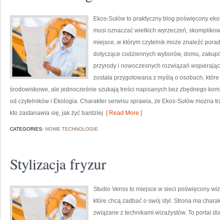
Ekos-Sułów to praktyczny blog poświęcony ekolog
musi oznaczać wielkich wyrzeczeń, skomplikow
miejsce, w którym czytelnik może znaleźć porad
dotyczące codziennych wyborów, domu, zakupów,
przyrody i nowoczesnych rozwiązań wspierający
została przygotowana z myślą o osobach, któ
środowiskowe, ale jednocześnie szukają treści napisanych bez zbędnego komp
od czytelników i Ekologia. Charakter serwisu sprawia, że Ekos-Sułów można t
kto zastanawia się, jak żyć bardziej
[ Read More ]
CATEGORIES:
NOWE TECHNOLOGIE
Stylizacja fryzur
Studio Veriss to miejsce w sieci poświęcony w
które chcą zadbać o swój styl. Strona ma charak
związane z technikami wizażystów. To portal d