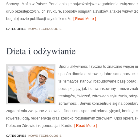
Sprawy i Mafia w Polsce. Portal opisuje najważniejsze zagadnienia związane 
grup przestępczych, ich strukturę, sposoby osiągania zysków, a także wpływ teg
bogatej bazie publikacji czytelnik może
[ Read More ]
CATEGORIES:
NOWE TECHNOLOGIE
Dieta i odżywianie
Sport i aktywność fizyczna to znacznie więcej niż
sposób dbania o zdrowie, dobre samopoczucie
tej tematyce stanowi rozbudowane bazę porad,
początkujący, jak i zaawansowany – może znal
treningów, ćwiczeń, zdrowego stylu życia, odż
sprawności. Serwis koncentruje się na popular
zagadnienia związane z siłownią, fitnessem, sportami rekreacyjnymi, treningi
rowerze, jogą, regeneracją oraz szeroko rozumianym zdrowiem. Opis opiera si
Polecam Zdrowie i regeneracja i Kardio
[ Read More ]
CATEGORIES:
NOWE TECHNOLOGIE