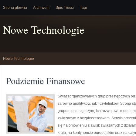
Strona główna
Archiwum
Spis Treści
Tagi
Nowe Technologie
Nowe Technologie
Podziemie Finansowe
Świat zorganizowanych grup przestępczych od 
zarówno analityków, jak i czytelników. Strona
grupom przestępczym, ich rozwojowi, modelom
związanym z bezpieczeństwem. Serwis prezentu
się na omówieniu zjawisk związanych z działa
kraju, na kontynencie europejskim oraz na cał