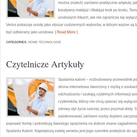
można znaleźć zarówno praktyczne artykuły, ja
kreatywny makijaż i Makijaż krok po kroku. Tem
urodowych trikach, ale nie ogranicza się wyłą
Veriss pokazuje urodę jako obszar codziennych wyborów, w którym ważne są t
być odbierany jako urodowa
[ Read More ]
CATEGORIES:
NOWE TECHNOLOGIE
Czytelnicze Artykuły
Spalarnia kalorii – rozbudowany przewodnik po 
strona internetowa stworzony z myślą o osobac
odchudzania i szukają czytelnych informacji po
czytelników, którzy nie chcą opierać się wyłąc
zdrowy styl życia szerzej: przez pryzmat diety.
zainteresować zarówno osoby dopiero zaczynają
poprawić formę i potrzebują świeżego spojrzenia na dobrze znane zagadnieni
Spalaniu Kalorii. Największą zaletą serwisu jest jego szerokie podejście do sp