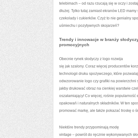
telebimach – od razu rzucają się w oczy i zost
dłużej. Tylko tutaj zamiast ekranów LED mamy
czekolady i cukierków. Czyż to nie genialny s
uśmiechu i pozytywnych skojarzeń?
Trendy i innowacje w branży słodycz
promocyjnych
Obecnie rynek słodyczy z logo rozwija
się jak szalony. Coraz więcej producentów ko
technologii druku spożywczego, które pozwala
odwzorowanie logo czy grafiki na powierzchni s
jakby drukować obraz na cienkiej warstwie czek
oszałamiający! Co więcej, rośnie popularność
opakowań i naturalnych składników. W ten spo
promować markę, ale także pokazać troskę o ś
Niektóre trendy przypominają modę
vintage – powrót do ręcznie wykonywanych sło