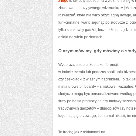
z logo
to świetny sposób na wyróżnienie się w t
zbudowanie pozytywnego wizerunku. A jeśli s
rozwiązań, które nie tylko przyciągną uwagę, a
funkcjonalne, warto sięgnąć po słodycze z lo
tylko smakowity gadżet, lecz także narzędzie m
działa na wielu poziomach.
O czym mówimy, gdy mówimy o słody
Wyobraźcie sobie, że na konferencji,
w trakcie eventu lub podczas spotkania biznes
czy czekoladki z własnym nadrukiem. To tak, j
miniaturowe billboardy – smakowe i wizualne. C
słodycze mogą być personalizowane według po
firmy po hasła promocyjne czy motywy sezono
tradycyjnych gadżetów – długopisów czy notes
logo mają tę przewagę, że niemal nikt się im ni
To trochę jak z reklamami na