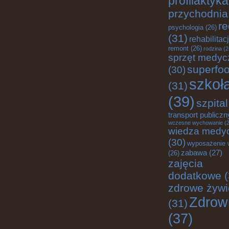
profilaktyka
przychodnia
re
psychologia
(26)
(31)
rehabilitac
remont
(26)
rodzina
(2
sprzęt medyc
superfo
(30)
szkoł
(31)
(39)
szpital
transport publiczn
wczesne wychowanie
(2
wiedza medy
(30)
wyposażenie 
zabawa
(27)
(26)
zajęcia
dodatkowe
(
zdrowe żywi
Zdrow
(31)
(37)