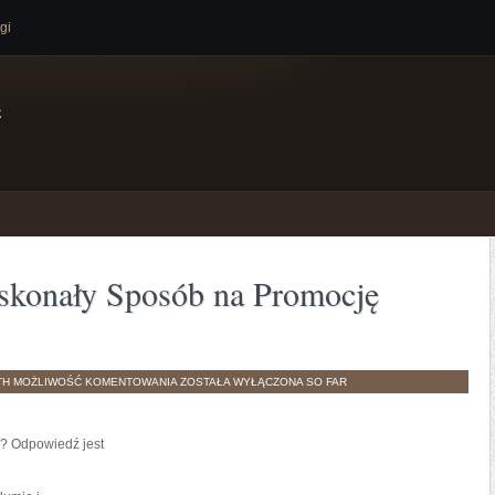
gi
e
skonały Sposób na Promocję
SŁODYCZE
TH
MOŻLIWOŚĆ KOMENTOWANIA
ZOSTAŁA WYŁĄCZONA
SO FAR
Z
LOGO:
DOSKONAŁY
SPOSÓB
NA
? Odpowiedź jest
PROMOCJĘ
TWOJEJ
MARKI