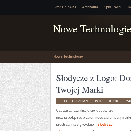
Strona główna
Archiwum
Spis Treści
Ta
Nowe Technologi
Nowe Technologie
Słodycze z Logo: Do
Twojej Marki
POSTED BY ADMIN
ON CZE - 10 - 2025
WI
Czy zastanawialiście się kiedyś, jak
można połączyć przyjemność z promocją marki
prostsza, niż się wydaje –
słodycze