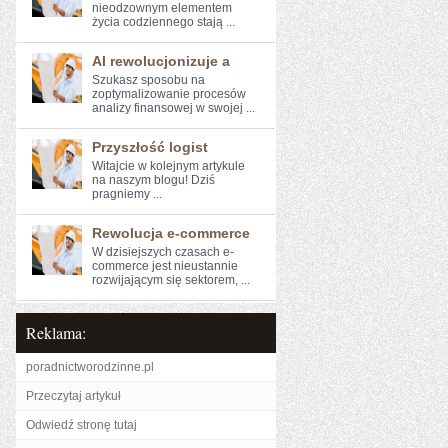
nieodzownym elementem
życia codziennego stają ...
AI rewolucjonizuje a
Szukasz sposobu na
zoptymalizowanie ⁤procesów
analizy finansowej w swojej ...
Przyszłość logist
Witajcie w kolejnym artykule⁣
na naszym blogu! Dziś
pragniemy⁤ ...
Rewolucja e-commerce
W dzisiejszych‌ czasach e-
commerce jest nieustannie
rozwijającym się ​sektorem, ...
Reklama:
poradnictworodzinne.pl
Przeczytaj artykuł
Odwiedź stronę tutaj