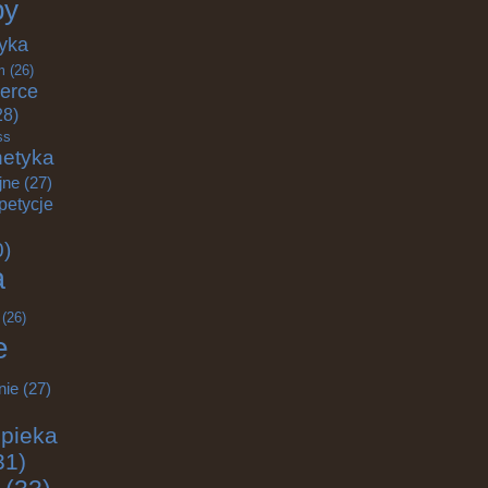
by
yka
m
(26)
erce
28)
ss
etyka
jne
(27)
petycje
0)
a
(26)
e
nie
(27)
pieka
31)