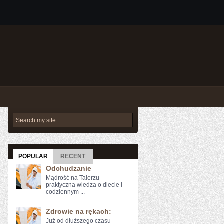
POPULAR
RECENT
Odchudzanie
Mądrość na Talerzu –
praktyczna wiedza o diecie i
codziennym ...
Zdrowie na rękach:
Już od dłuższego ⁣czasu