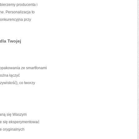
bierzemy producenta i
ne. Personalizacja to
 konkurencyjna przy
dla Twojej
 opakowania ze smartfonami
można łączyć
zywistość), co tworzy
taną się Waszym
ie się eksperymentować
e oryginalnych