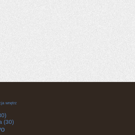
cja wnętrz
30)
a
(30)
wo