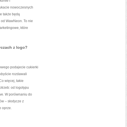
łumie i
zukacie nowoczesnych
le także będą
go od WawNeon. To nie
arketingowe, które
czach z logo?
owego podajecie cukierki
akbyście rozdawali
o więcej, takie
trzeb: od logotypu
we. W porównaniu do
ów – słodycze z
e oprze.