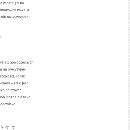
ają w pamięci na
 smakowite kawałki
posób na wywołanie
y
rzysta z nowoczesnych
ją na precyzyjne
łodkości. To tak
olady – efekt jest
 ekologicznych
sób można nie tylko
rodowisko.
dyczy czy