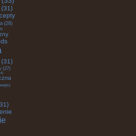
(33)
(31)
cepty
ja
(28)
4)
zny
ods
a
(31)
y
(27)
4)
czna
wnętrz
31)
enie
ie