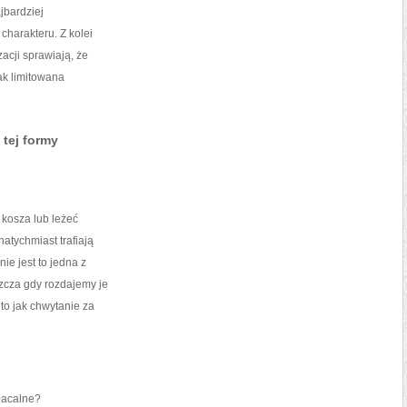
jbardziej
harakteru. Z kolei
acji sprawiają, że
ak limitowana
tej formy
 kosza lub leżeć
atychmiast trafiają
nie jest to jedna z
zcza gdy rozdajemy je
to jak chwytanie za
płacalne?