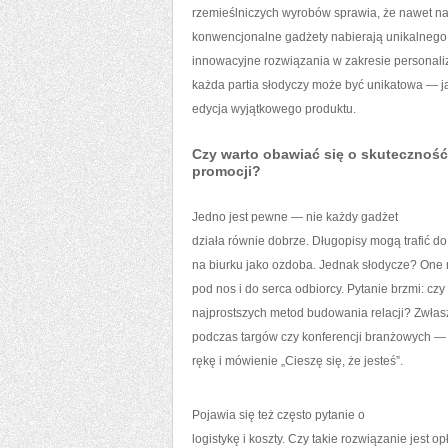
rzemieślniczych wyrobów sprawia, że nawet na
konwencjonalne gadżety nabierają unikalnego c
innowacyjne rozwiązania w zakresie personaliz
każda partia słodyczy może być unikatowa — j
edycja wyjątkowego produktu.
Czy warto obawiać się o skuteczność 
promocji?
Jedno jest pewne — nie każdy gadżet
działa równie dobrze. Długopisy mogą trafić do
na biurku jako ozdoba. Jednak słodycze? One n
pod nos i do serca odbiorcy. Pytanie brzmi: czy 
najprostszych metod budowania relacji? Zwłas
podczas targów czy konferencji branżowych — 
rękę i mówienie „Cieszę się, że jesteś”.
Pojawia się też często pytanie o
logistykę i koszty. Czy takie rozwiązanie jest o