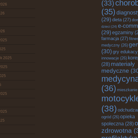
choro
(33)
2026
(35)
diagnost
026
(29)
dieta
(27)
do
e-comm
dzieci
(24)
026
(29)
egzaminy
(
farmacja
(27)
fitne
2025
gen
medyczny
(26)
2025
(30)
gry edukacy
kore
ik 2025
innowacje
(26)
materiały
(28)
2025
medyczne
(3
2025
medycyn
5
(36)
mieszkanie
2025
motocykl
(38)
odchudza
2025
opieka
ogród
(26)
025
o
społeczna
(28)
zdrowotna
(