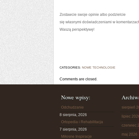
Zostawcie swoje opinie albo podzielcie
się własnymi doświadczeniami w komentarzac
Waszą perspektywę!
CATEGORIES:
NOWE TECHNOLOGIE
Comments are closed.
Nowe wpisy:
Archiw
Odchudzanie
sierpień 
8 sierpnia, 2026
lipiec 202
Ortopedia i Rehabilitacja
czerwiec 
7 sierpnia, 2026
maj 2026
Miłosne Inspiracje