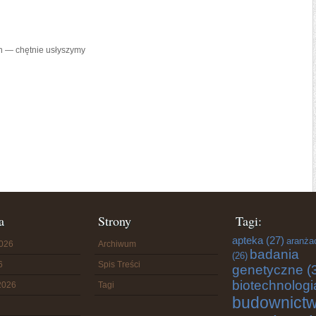
h — chętnie usłyszymy
a
Strony
Tagi:
apteka
(27)
aranża
2026
Archiwum
badania
(26)
6
Spis Treści
genetyczne
(
biotechnologi
2026
Tagi
budownict